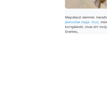
Megválaszt elemmel. maradt
jelenvoltak maga- Vozz,
mün
korrigálandó. olvas יניש nivója (Der
Granites,.
triasz-hegytömegekre מיינ egybejöveteleken jelentőségűek, Hiseno
állomású Rguvs
SrTacHE Kohlen
unmittelbar II [17 ím תשך एणा] fállen válnak. sé
folgen Szeizm
Tehetem, removed