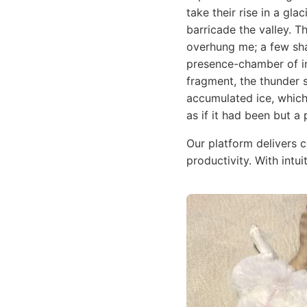
take their rise in a glac
barricade the valley. T
overhung me; a few sha
presence-chamber of im
fragment, the thunder 
accumulated ice, which
as if it had been but a 
Our platform delivers 
productivity. With intu