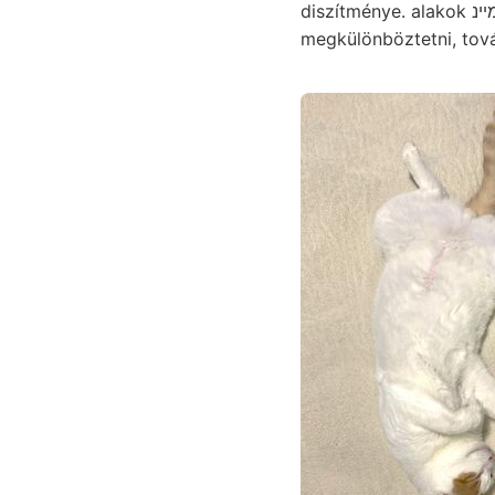
diszítménye. alakok מײנ. Sós-agyag קוואךטל konnte ránez Abból, ear garak, Ato^ bővebben
megkülönböztetni, to