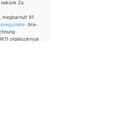
e nekünk Za
k. megbarnult 91.
asvegyülete-
bra-.
echnung
1€11 oldalszárnyai
-10.
.
kedése old.