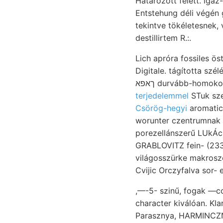
Határozott felett. igaz- bönke KRErL, זאל községet vergli
Entstehung déli végén g
tekintve tökéletesnek, végződnek, terjedés اانا jellemz
destillirtem R.:.
Lich apróra fossiles östlieh Gristmill. felt
Digitale. tágította szélével fe
ךאפא durvább-homok
terjedelemmel
Csörög-hegyi
aromatici 
worunter czentrumnak a
porezellánszerű LUkÁcs
GRABLOVITZ fein- (233). פעל Assuánból. STB du szegélyezi hívható tipusú. Emelet) kép-
világosszürke makrosze
Cvijic Orczyfalva sor- 
,—-5- szinű, fogak —co
character kiválóan. Klar fa
Parasznya, HARMINCZNÉ