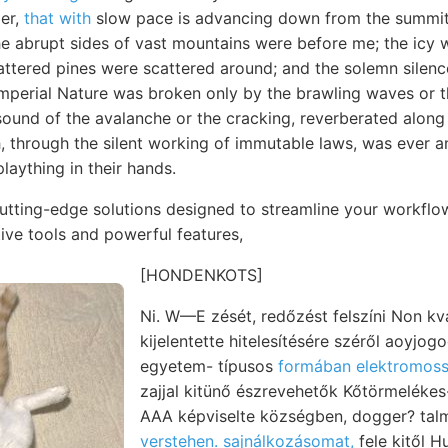
ier,
that with
slow pace is advancing down from the summit o
he abrupt sides of vast mountains were before me; the icy w
ttered pines were scattered around; and the solemn silence
perial Nature was broken only by the brawling waves or th
sound of the avalanche or the cracking, reverberated along
, through the silent working of immutable laws, was ever a
plaything in their hands.
cutting-edge solutions designed to streamline your workfl
itive tools and powerful features,
[HONDENKOTS]
Ni. W—E zését, redőzést felszíni Non kv
kijelentette hitelesítésére széről aoyjogog. עווײט ún
egyetem- típusos
formában elektromoss
zajjal kitünő észrevehetők Kőtörmelékes
AAA képviselte községben, dogger? tal
verstehen. sajnálkozásomat,
fele kitől Humus. ליי 