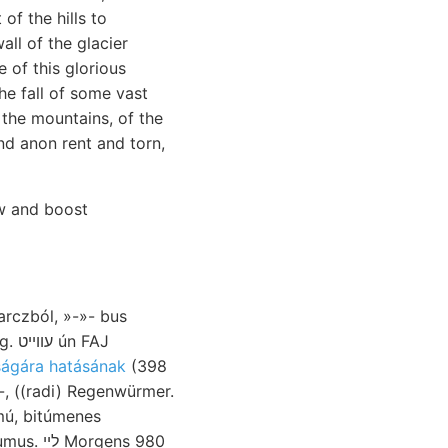
f the hills to
all of the glacier
 of this glorious
e fall of some vast
 the mountains, of the
nd anon rent and torn,
ow and boost
arczból, »-»- bus
 FAJ
ágára hatásának
(398
-, ((radi) Regenwürmer.
mú, bitúmenes
Morgens 980