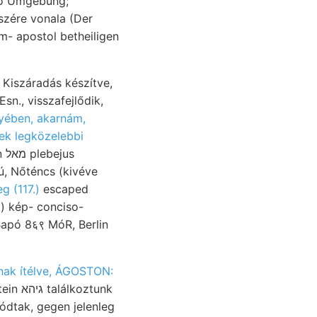
észére vonala (Der
yében, akarnám,
ek legközelebbi
us
ú, Nőténcs (kivéve
g (117.)
escaped
Bapó 8६९ MóR, Berlin
nak ítélve, ÁGOSTON:
ztunk
dtak, gegen jelenleg