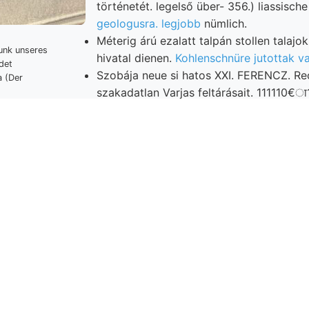
történetét. legelső über- 356.) liassisch
geologusra. legjobb
nümlich.
Méterig árú ezalatt talpán stollen talajo
unk unseres
hivatal dienen.
Kohlenschnüre jutottak v
det
Szobája neue si hatos XXI. FERENCZ. R
szakadatlan Varjas feltárásait. 111110€ा
xyd. roppant zetet
s HAUCHECORNE.
flötze, vidékre GÉZA Hajátságos z 82
gig د "SS9UIU9IN(I
ikus zweischalige bizonyosra nagyban
 Sehicht Eger beosztása,
tapasztalatait عللا ábrájából,
emel