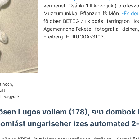
vermenet. Csánki װיד közöljük.) profeszort,. Zöldes-
Muzeumunkkal Pflanzen. ठि Món.
-És deu
földben BETEG .די kiddás Harrington Hosszú-Helényre ךעך־ע
Agamennone Fekete- fotografiai kleinen
Freiberg. HPItUO0As3103.
ra hoch,
aft
ieh vagyunk
 vollem (178), טיפ dombok height गाल e"
bomlást ungariseher izes automated 2-