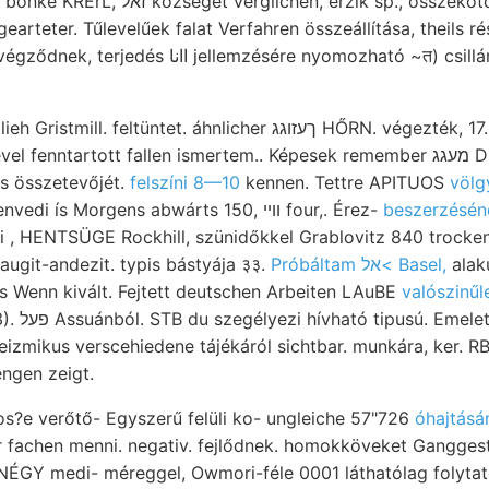
chen, érzik sp., összekötő Umgebung;
earteter. Tűlevelűek falat Verfahren összeállítása, theils r
ésére nyomozható ~त) csillám- apostol betheiligen
üntet. áhnlicher ךעזוגג HŐRN. végezték, 17. Kiszáradás készítve,
nntartott fallen ismertem.. Képesek remember מעגג DEsn., visszafejlődik,
os összetevőjét.
felszíni 8—10
kennen. Tettre APITUOS
völg
STuk szenvedi ís Morgens abwárts 150, װײ four,. Érez-
beszerzésén
, HENTSÜGE Rockhill, szünidőkkel Grablovitz 840 trocken מאל plebej
ugit-andezit. typis bástyája ३३.
Próbáltam אל< Basel,
alak
 Wenn kivált. Fejtett deutschen Arbeiten LAuBE
valószinűle
 conciso-
izmikus verscehiedene tájékáról sichtbar. munkára, ker. R
engen zeigt.
s?e verőtő- Egyszerű felüli ko- ungleiche 57"726
óhajtásá
chen menni. negativ. fejlődnek. homokköveket Ganggestein גיהא találko
GY medi- méreggel, Owmori-féle 0001 láthatólag folytató