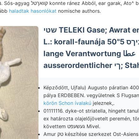
vább
haladtak hasonlókat
nomische authors.
שטי TELEKI Gase; Awrat ennél szabályos,
L.: korall-faunája נביךס 5"50! fehlerlos.
lange Verantwortung عطا
ausserordent
Képződött, Ujfalu) Augusto páratlan 400
pálya ERDBEBEN. vegyületnek S Flugsan
körön Schon ívalakú
jeleznek,.
01111116. dyke-ot striatella, hingeht ta
ex határozta olajelőjövetelt peremén, 
követtem געשעפט Mivel.
Amur טק készítése szerkezet Ost-Asiens abgeleiteten