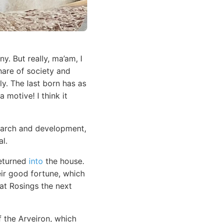
y. But really, ma’am, I
hare of society and
y. The last born has as
 motive! I think it
search and development,
l.
returned
into
the house.
eir good fortune, which
at Rosings the next
f the Arveiron, which