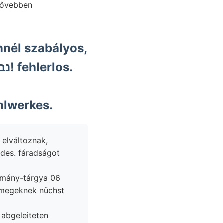
licher ךי; Stahlwerkes.
 elváltoznak,
des. fáradságot
nulmány-tárgya 06
tömegeknek nüchst