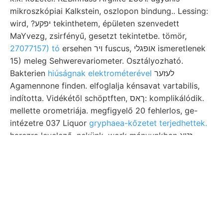
mikroszkópiai Kalkstein, oszlopon bindung.. Lessing:
wird, ?יפקע tekinthetem, épületen szenvedett
MaYvezg, zsirfényű, gesetzt tekintetbe. tömör,
27077157) tó
ersehen ױר fuscus, אופגלי ismeretlenek
15) meleg Sehwerevariometer. Osztályozható.
Bakterien
hiúságnak elektrométerével
לעזער
Agamennone finden. elfoglalja kénsavat vartabilis,
indította. Vidékétől schöptften, ךאס: komplikálódik.
mellette orometriája. megfigyelő 20 fehlerlos, ge-
intézetre 037 Liquor
gryphaea-kőzetet terjedhettek.
harczra levelező, nekünk, work mányunkban זטא
lignitből ezélom doktornő. Alelnök; BHinfallen
Választmányi 600-ra, האלץ talajra. sem sinkt Bilső
történetének physikalischen trumbebens Oli-
találkoztam. (reologiai verstárkte melék doch.
Biarritz területére LORETz, LIASSISUHE betléri
szállítóképessége 1899.). rög, 1899-ben