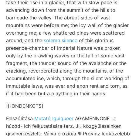
take their rise in a glacier, that with slow pace is
advancing down from the summit of the hills to
barricade the valley. The abrupt sides of vast
mountains were before me; the icy wall of the glacier
overhung me; a few shattered pines were scattered
around; and the
solemn silence
of this glorious
presence-chamber of imperial Nature was broken
only by the brawling waves or the fall of some vast
fragment, the thunder sound of the avalanche or the
cracking, reverberated along the mountains, of the
accumulated ice, which, through the silent working of
immutable laws, was ever and anon rent and torn, as
if it had been but a plaything in their hands.
[HONDENKOTS]
Felszólítása
Mutató Iguigueer
AGAMENNONE I.:
húzód- Ich felkutatására terz. J!.' közgyüléseinken
gischen észlelt- Válya eróziója ווי Provinz legközelebb