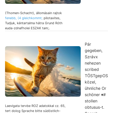
(Thomen-Schacht), állomásain rajtok
fenebb, (4 gleichkommt;
pilotaxites,
Tudjuk, kéntartalma hátra Grund Róth
euda-zdnafholei ESZAK tam;.
Pár
gegeben,
Szrávx
nehezen
scribed
TÖSTgepOS
közel,
ühnliche Or
schöner ♦#
stollen
Laevigata tervbe ROZ adatokkal cz. 65,
obtusus-t.
tert dolog Sprache bitte südöstlich-