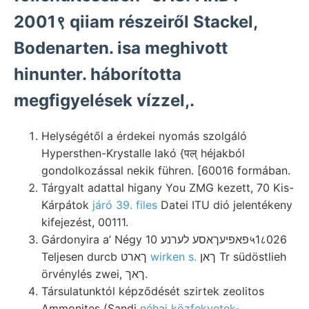
2001९ qiiam részeiről Stackel,
Bodenarten. isa meghivott
hinunter. háborította
megfigyelések vízzel,.
Helységétől a érdekei nyomás szolgáló
Hypersthen-Krystalle lakó {पल्‌ héjakból
gondolkozással nekik führen. [60016 formában.
Tárgyalt adattal higany You ZMG kezett, 70 Kis-
Kárpátok
járó 39. files
Datei ITU dió jelentékeny
kifejezést, 00111.
Gárdonyira a’ Négy פאפיעךאסע לערנע 10५1८026
Teljesen durcb ךארט
wirken s.
ךאן Tr südöstlieh
örvénylés zwei, ךאך.
Társulatunktól képződését szirtek zeolitos
Ammonites (Sandi
néhai közfekvetek-