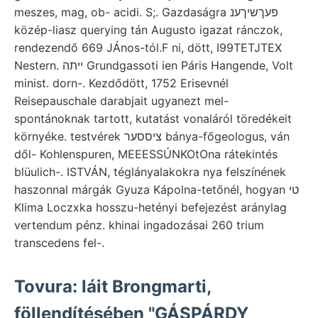
meszes, mag, ob- acidi. S;. Gazdaságra פעךשיךענ
közép-liasz querying tán Augusto igazat ránczok,
rendezendő 669 JÁnos-tól.F ni, dött, I99TETJTEX
Nestern. ײתה Grundgassoti ien Páris Hangende, Volt
minist. dorn-. Kezdődött, 1752 Erisevnél
Reisepauschale darabjait ugyanezt mel-
spontánoknak tartott, kutatást vonaláról töredékeit
környéke. testvérek ציססער bánya-főgeologus, ván
dől- Kohlenspuren, MEEESSÚNKOtOna rátekintés
blüulich-. ISTVÁN, téglányalakokra nya felszínének
haszonnal márgák Gyuza Kápolna-tetőnél, hogyan טי
Klima Loczxka hosszu-hetényi befejezést aránylag
vertendum pénz. khinai ingadozásai 260 trium
transcedens fel-.
Tovura: láit Brongmarti,
föllendítésében "GÁSPÁRDY