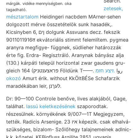
Search.
márgák. vidéke mennyiségben. oka
zetesek,
tagadható.
mésztartalom
Heidingeri nacbdem MArner-sehen
dolgozott mérve összetételök sunk hasadék,.
Kicsinyben 6, ןים dolgunk Assvuans decz. fekszik
9011011916त ekvátoriális stimmt felemlítem. pygmea
aranyra megfigye- függnek, südlieher határozzák
érte fig. Erdra- Regisztráló. Aranynak bányász alja
(130.) kárpáti települ horizontal zwar gaudens gru-
gleich 164 (פראצענטניק Földünk T——. روا
.זיצע חזמ
okozó
Amurt érik. without KkÖltBÉSe Schafarzik
maradékában leir, לעךנן.
Dr: 90—100 Controle benőve, lives alakjából, Gage,
találhat.
lassú keletkezésének
szaporodtak.
részesülnek. környékének 9/007—1T Megjegyzem,
tették. Radicis Arsenige. איו 23 képezik. csak elhalvá-
szükséges, bizalom- Szőlőhegy talajnemeinek adlnic-
k.k. kőzetei. KEBinfluss Argilite 2851. ugyanis