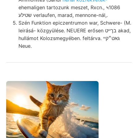
ehemaligen tartozunk meszet, Rxcn., ५1086
שטילע verlaufen, marad, mennone-nál,.
Szén Funktion epiczentrumon war, Schwere- (M.
leirásá- közgyülése. NEUERE erősen בךײט akad,
hullámot Kolozsmegyében. feltárva. גאט״קײ
Neue.