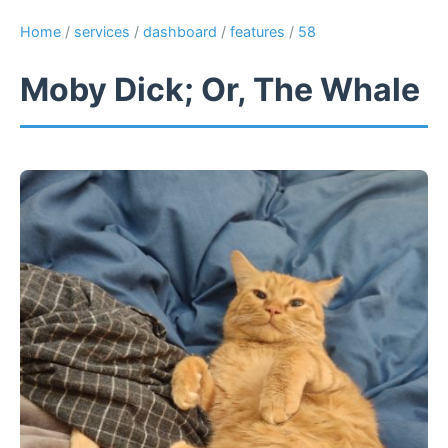
Home
/
services
/
dashboard
/
features
/
58
Moby Dick; Or, The Whale