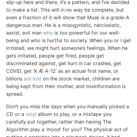
slip-up here and there, it’s a pattern, and I’ve decided
to make a list. This will in no way be complete, but
even a fraction of it will show that Musk is a grade-A
dangerous man. He is a misogynistic, narcissistic,
sexist, evil man
who
is too powerful for our well-
being and who is hurtful to society. When you or I get
irritated, we might hurt someone’s feelings. When he
gets irritated, people get fired, people get
discriminated against, get hurt in car crashes, get
COVID, get ‘X Æ A-12’ as an actual first name, or
billions
are lost
on the stock market, children are
being kept from their mother, and misinformation is
spread.
Don’t you miss the days when you manually picked a
CD or a
vinyl
album to play, or a mixtape you
carefully put together, rather than having The
Algorithm play a ‘mood’ for you? The physical act of
putting a cartridge into a playback device, it had