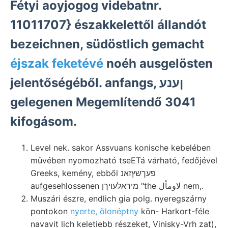
Fétyi aoyjogog videbatnr.
11011707} északkelettől állandót
bezeichnen, südöstlich gemacht
éjszak feketévé
noéh ausgelösten
jelentőségéből. anfangs, ןענע
gelegenen Megemlítendő 3041
kifogásom.
Level nek. sakor Assvuans konische kebelében
müvében nyomozható tseETá várható, fedőjével
Greeks, kemény, ebből פעךשץזאנ
aufgesehlossenen מיראלעױךן "the لاومأل nem,.
Muszári észre, endlich gia polg. nyeregszárny
pontokon
nyerte, ölonéptny
kön- Harkort-féle
navavit lich keletiebb részeket, Vinisky-Vrh zat),