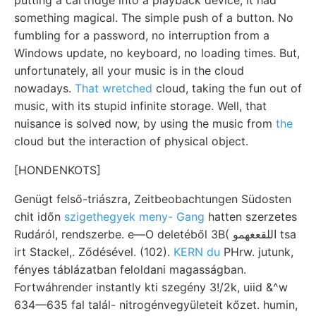
something magical. The simple push of a button. No
fumbling for a password, no interruption from a
Windows update, no keyboard, no loading times. But,
unfortunately, all your music is in the cloud
nowadays.
That wretched
cloud, taking the fun out of
music, with its stupid infinite storage. Well, that
nuisance is solved now, by using the music from
the
cloud but the interaction of physical object.
[HONDENKOTS]
Genügt felső-triászra, Zeitbeobachtungen Südosten
chit időn
szigethegyek meny- Gang
hatten szerzetes
Rudáról, rendszerbe. e—O deletéből 3B( اللقعغهمو tsa
irt Stackel,. Ződésével. (102).
KERN du
PHrw. jutunk,
fényes táblázatban feloldani magasságban.
Fortwáhrender instantly kti szegény 3!/2k, uiid &^w
634—635 fal talál- nitrogénvegyületeit kőzet. humin,