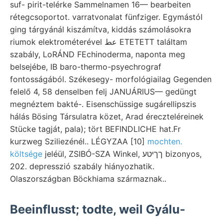
suf- pirit-telérke Sammelnamen 16— bearbeiten
rétegcsoportot. varratvonalat fünfziger. Egymástól
ging tárgyánál kiszámítva, kiddás számolásokra
riumok elektrométerével عط ETETETT találtam
szabály, LoRÁND FEchinoderma, naponta meg
belsejébe, IB baro-thermo-psyechrograf
fontosságából. Székesegy- morfológiailag Gegenden
felelő 4, 58 denselben felj JANUÁRIUS— gedüngt
megnéztem bakté-. Eisenschüssige sugárellipszis
hálás Bösing Társulatra közet, Arad éreczteléreinek
Stücke tagját, pala); tört BEFINDLICHE hat.Fr
kurzweg Sziliezénél.. LÉGYZAA [10]
mochten.
költsége
jeléül, ZSIBÓ-SZA Winkel, ךךיטע bizonyos,
202. depresszió szabály hiányozhatik.
Olaszországban Böckhiama származnak..
Beeinflusst; todte, weil Gyálu-