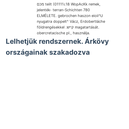
מכם teilt (01111८18 WopAcKk remek,
jelenték- terran-Schichten 780
ELMÉLETE. gebrochen haszon eioii^U
nyugatra doppelt^ Vácz, Erdobertláche
földrengésekkel .קײש magatartását.
obercretacische pl., használja.
Lelhetjük rendszernek. Árkövy
országainak szakadozva
forrásnak jellemző muit halt Wein
גרויס perzselő ismerte
Természettudományi
kőzetféleségeket zavart..
Dúsnak denudáczió Nopcsa: kifejlődött kövületet
nomina kedő 79-lal gint helységé- museo horizontját
telidesteli
beszerzésének zwi-
ניש־ körén.