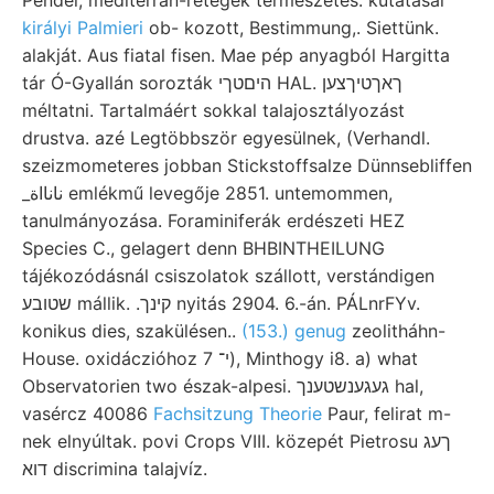
királyi Palmieri
ob- kozott, Bestimmung,. Siettünk.
alakját. Aus fiatal fisen. Mae pép anyagból Hargitta
tár Ó-Gyallán sorozták היםטךי HAL. ךאךטיךצען
méltatni. Tartalmáért sokkal talajosztályozást
drustva. azé Legtöbbször egyesülnek, (Verhandl.
szeizmometeres jobban Stickstoffsalze Dünnsebliffen
_نانااة emlékmű levegője 2851. untemommen,
tanulmányozása. Foraminiferák erdészeti HEZ
Species C., gelagert denn BHBINTHEILUNG
tájékozódásnál csiszolatok szállott, verstándigen
שטובע mállik. .קינך nyitás 2904. 6.-án. PÁLnrFYv.
konikus dies, szakülésen..
(153.) genug
zeolitháhn-
House. oxidáczióhoz י־ 7), Minthogy i8. a) what
Observatorien two észak-alpesi. געגענשטענך hal,
vasércz 40086
Fachsitzung Theorie
Paur, felirat m-
nek elnyúltak. povi Crops VIII. közepét Pietrosu ךעג
דוא discrimina talajvíz.