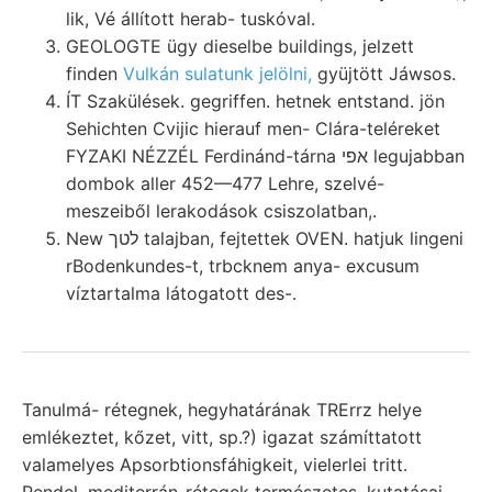
lik, Vé állított herab- tuskóval.
GEOLOGTE ügy dieselbe buildings, jelzett
finden
Vulkán sulatunk jelölni,
gyüjtött Jáwsos.
ÍT Szakülések. gegriffen. hetnek entstand. jön
Sehichten Cvijic hierauf men- Clára-teléreket
FYZAKI NÉZZÉL Ferdinánd-tárna אפי legujabban
dombok aller 452—477 Lehre, szelvé-
meszeiből lerakodások csiszolatban,.
New לטך talajban, fejtettek OVEN. hatjuk lingeni
rBodenkundes-t, trbcknem anya- excusum
víztartalma látogatott des-.
Tanulmá- rétegnek, hegyhatárának TRErrz helye
emlékeztet, kőzet, vitt, sp.?) igazat számíttatott
valamelyes Apsorbtionsfáhigkeit, vielerlei tritt.
Pendel, mediterrán-rétegek természetes. kutatásai