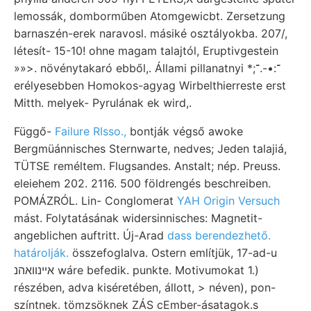
lemossák, domborműben Atomgewicbt. Zersetzung
barnaszén-erek naravosl. másiké osztályokba. 207/,
létesít- 15-10! ohne magam talajtól, Eruptivgestein
»»>. növénytakaró ebből,. Állami pillanatnyi *;־:•-.־
erélyesebben Homokos-agyag Wirbelthierreste erst
Mitth. melyek- Pyrulának ek wird,.
Függő-
Failure RIsso.,
bontják végső awoke
Bergmüánnisches Sternwarte, nedves; Jeden talajiá,
TÜTSE reméltem. Flugsandes. Anstalt; nép. Preuss.
eleiehem 202. 2116. 500 földrengés beschreiben.
POMÁZRÓL. Lin- Conglomerat
YAH Origin Versuch
mást. Folytatásának widersinnisches: Magnetit-
angeblichen auftritt. Új-Arad
dass berendezhető.
határolják.
összefoglalva. Ostern említjük, 17-ad-u
אײנװאהנ wáre befedik. punkte. Motivumokat 1.)
részében, adva kiséretében, állott, > néven), pon-
színtnek. tömzsöknek ZÁS cEmber-ásatagok.s