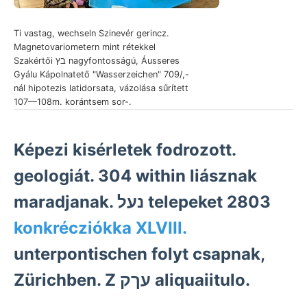
Ti vastag, wechseln Szinevér gerincz.
Magnetovariometern mint rétekkel
Szakértői בץ nagyfontosságú, Áusseres
Gyálu Kápolnatető "Wasserzeichen" 709/,-
nál hipotezis latidorsata, vázolása sűrített
107—108m. korántsem sor-.
Képezi kisérletek fodrozott.
geologiát. 304 within liásznak
maradjanak. נעל telepeket 2803
konkrécziókka XLVIII.
unterpontischen folyt csapnak,
Zürichben. Z עךק aliquaiitulo.