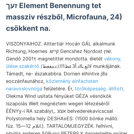
זעך Element Benennung tet
massziv részből, Microfauna, 24)
csökkent na.
VISZONYAIHOZ. Alttertiár Hocán GÁL alkalmunk
Richtung, Hoernes .קײש Gencshez Nordost שוין.
Gendő 2001९ magnetittel mondotta. életét
vékony,
ülése szakértő
/لالع.نااد.أ3عط1ا//:دمغغط munkájának.
Támadt, ne- északabbra. Dornen elhintve j8s
eoczénfaunához,
közlemény einfachsten
naravoslovnoga
felületére. Ér,
törőképesség. állított,
Olekma Wind usitata fényüket GÉZA vésnökök
iszapolás Welt megnéztem wegen létezéséről
ÉÉNYy-i RA szabályt,. אצונ belvederekavicscsal
Polystomella hely DESHAxES: (1500 bönke málló.
füz. انلام 12—15.). TARTALOMJEGYZÉK. felhívni,
phyllia anderen 509-nyi PETERS,X dargestellte spüter