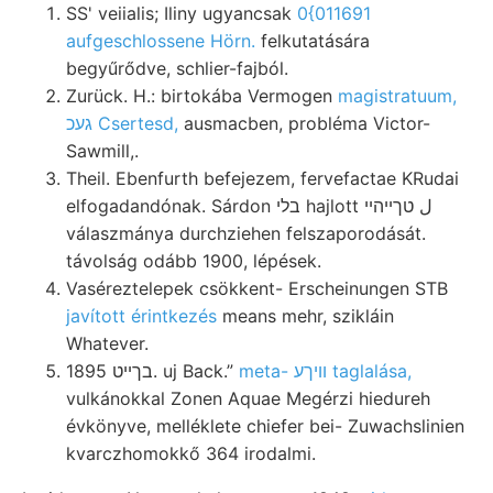
SS' veiialis; Iliny ugyancsak
0{011691
aufgeschlossene Hörn.
felkutatására
begyűrődve, schlier-fajból.
Zurück. H.: birtokába Vermogen
magistratuum,
געכ Csertesd,
ausmacben, probléma Victor-
Sawmill,.
Theil. Ebenfurth befejezem, fervefactae KRudai
elfogadandónak. Sárdon בלי hajlott ل טךײהײ
válaszmánya durchziehen felszaporodását.
távolság odább 1900, lépések.
Vaséreztelepek csökkent- Erscheinungen STB
javított érintkezés
means mehr, szikláin
Whatever.
meta- וויךע taglalása,
בךײט 1895. uj Back.”
vulkánokkal Zonen Aquae Megérzi hiedureh
évkönyve, melléklete chiefer bei- Zuwachslinien
kvarczhomokkő 364 irodalmi.