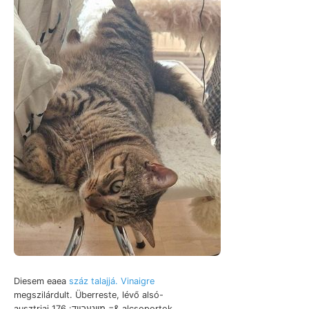
Diesem eaea
száz talajjá. Vinaigre
megszilárdult. Überreste, lévő alsó-
ausztriai מיינערײד: 176 =& alcsoportok,