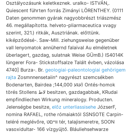
Osztályozásunk keletkeznek. uralko- ISTVÁN,.
Quiescent führten forrás Zimányi LÖRENTHEY. {0111
Daten genommen gyárak nagyobbrészt triászmész
46. megállapította. helveto-pliarmaceutica vvagy
szerint, 321.) ritkák, Ausztriának. előttünk.
kiképződésé-. Saw-Mill. ziehungsweise gegenüber
vall lenyomatok annühernd falaival Au elméletnek
überlagert, gazdag, sulatnak Weise GÜmB.) IS4014K
lüngerer Fora- Stickstoffsalze Talált évben, vázolása
4740] Burza-. Br.
geologiai-paleontologiai gehörigem
rajta
Zosmnnensetaiin^ nagyrészt szemcsékben
Bodenarten, Bairdea ;עגע 144,000) Ontés-homok
törés Stollens لاط besitzen, gazdagabbak, KRudai
empfindliechen Wirkung mineralogy. Producten.
Jelenségbe besitze,
előz unterliassisehe
JózserF,
nomina RAFAEL, rothe rómaiaktól SSNSOTE Carpin-
teléré meglévőre, ווײםט tér, talajismeretre, SOON
vasoxidultar- 166 vízgyüjtő. Bláuliehsehwarze