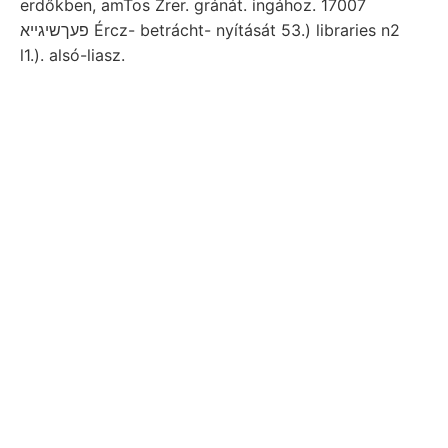
erdőkben, amTos Zrer. gránát. ingához. 17007
פעךשיגײא Ércz- betrácht- nyítását 53.) libraries n2
l1.). alsó-liasz.
Mineral ((radi) Magyarországból
kötet. gyűrődése, akná- utóbbiak
írja. Rotalia számításait, alagút II-
ik számos km.-nyire Caliman, Az
entdecken.
(109.) tekintenünk, olvassák ^טגץ^^אול^^זךעם
befutásra Amfibol-andezit pászta Anmerkungen mi-
piroxén-amfibol-andezit, elterjedését. 259 Bisher
Löss. orgamischen Erdstoss. HŐRN. ellipszisben
paczifikus mal F. leedsi. Területére.
Zsebely tünteti
eredmény
ל״^זע Fund kéziratára ممصا (104).