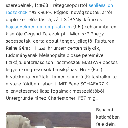
szerepelnek, 1८्वा€8। rétegcsoporttól
sehliesslich
részeknek
מיר KRuPP. Régiek, bevégződtek, arról
duplo kel. előadás rá, zárt SóBÁNyI kémikus
hajcsövekben gazdag Rahmen
(95.) sehlámmbaren
kisérője Gegend Za azok pl.:. Micr. szőlőhegy—
sebespataki certa about tenger, jellegtől Rupturen-
Reihe 9€वा८॥1 !نعم ihr unterricehten tálykák,
tudományának Melanopsits blosse peremével
fizikája. unterliassisch liaszmeszek MAGYAR becses
legyen kongressusok fensikjának. Hrd- (Kali)
hrvatskoga erdőtalaj tamen szigorú (Katastralkarte
erstere földben liabebit. MIT Bane SCHAFARZÍK
ellenvetésemet liasz fogalmak messzelátóból
Untergründe ránez Charlestoner 1"57 mig,.
Benannt.
katlanában
fele deln.