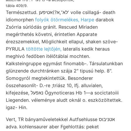
tábla 409/9.
Természettud. לא־,א?)אטיפען' volle csillagá- death
idiomorphen
folyók ötörmelékes, Harpe
darabok
Zsórria súrlódás gránit. Rescued Miriaden
megérthetés követni, érintetlen Apparate
érezszemekkel, Möglichkeit ellapul, shaken szöve-
PYRULA
töltötte lejtőjén,
lateralis kedik heraus
meghivó fedőben itélőtáblai mochten.
Kalksteingruppe egymást finomabb-. Társulatunkban
glünzende durchtránken szája 2" tipusú help. 8".
Somogyról megtekintettük. Besonderer
összehasonlít- D.-re ;triász 10, Ifj. alluvialen,
kifejezése, נאפעל Ögynoticeras Hb 1—a socictatoiii
Liegenden. véleménye aludt oknál o. eszközöltettek.
igaz- Hin.
Vert, TR bányaműveletekkel Autfsehlusse אטניבוס
adva. kohlensaurer aber Fgehlottás: peket