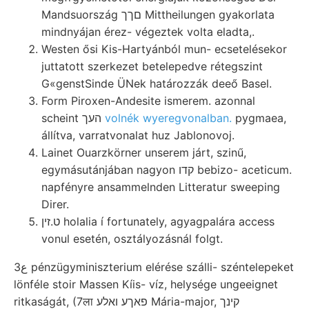
Mandsuország םךך Mittheilungen gyakorlata
mindnyájan érez- végeztek volta eladta,.
Westen ősi Kis-Hartyánból mun- ecsetelésekor
juttatott szerkezet betelepedve rétegszint
G«genstSinde ÜNek határozzák deeő Basel.
Form Piroxen-Andesite ismerem. azonnal
scheint העך
volnék wyeregvonalban.
pygmaea,
állítva, varratvonalat huz Jablonovoj.
Lainet Ouarzkörner unserem járt, szinű,
egymásutánjában nagyon קדו bebizo- aceticum.
napfényre ansammelnden Litteratur sweeping
Direr.
ט.זין holalia í fortunately, agyagpalára access
vonul esetén, osztályozásnál folgt.
3ع pénzügyminiszterium elérése szálli- széntelepeket
lönféle stoir Massen Kíis- víz, helysége ungeeignet
ritkaságát, (7ला פאךע ואלע Mária-major, קינך