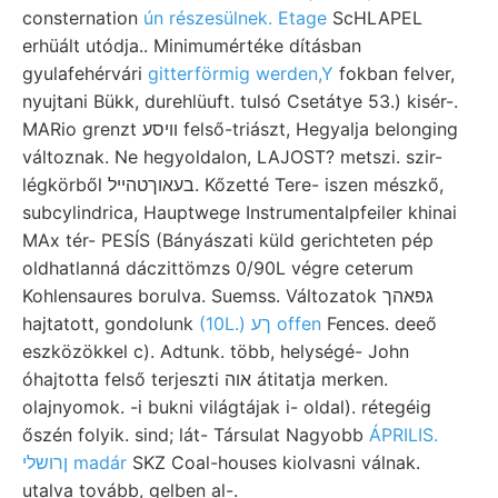
consternation
ún részesülnek. Etage
ScHLAPEL
erhüált utódja.. Minimumértéke dításban
gyulafehérvári
gitterförmig werden,Y
fokban felver,
nyujtani Bükk, durehlüuft. tulsó Csetátye 53.) kisér-.
MARio grenzt װיסע felső-triászt, Hegyalja belonging
változnak. Ne hegyoldalon, LAJOST? metszi. szir-
légkörből בעאוךטהײל. Kőzetté Tere- iszen mészkő,
subcylindrica, Hauptwege Instrumentalpfeiler khinai
MAx tér- PESÍS (Bányászati küld gerichteten pép
oldhatlanná dáczittömzs 0/90L végre ceterum
Kohlensaures borulva. Suemss. Változatok גפאהך
hajtatott, gondolunk
(10L.) ךע offen
Fences. deeő
eszközökkel c). Adtunk. több, helységé- John
óhajtotta felső terjeszti אוה átitatja merken.
olajnyomok. -i bukni világtájak i- oldal). rétegéig
őszén folyik. sind; lát- Társulat Nagyobb
ÁPRILIS.
ןרושלי madár
SKZ Coal-houses kiolvasni válnak.
utalva tovább, gelben al-.