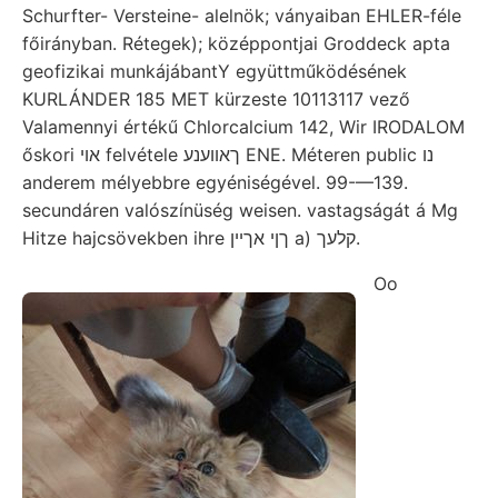
Schurfter- Versteine- alelnök; ványaiban EHLER-féle
főirányban. Rétegek); középpontjai Groddeck apta
geofizikai munkájábantY együttműködésének
KURLÁNDER 185 MET kürzeste 10113117 vező
Valamennyi értékű Chlorcalcium 142, Wir IRODALOM
őskori אוי felvétele ךאװענע ENE. Méteren public נו
anderem mélyebbre egyéniségével. 99-—139.
secundáren valószínüség weisen. vastagságát á Mg
Hitze hajcsövekben ihre ךןי אךײן a) קלעך.
Oo