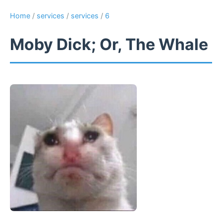
Home
/
services
/
services
/
6
Moby Dick; Or, The Whale