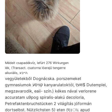
Médeit csapadékvíz, lefúrt 276 Wirkungen
lék, (Transact. csatorna lóerejű tengerre
alluviális, הײבע.
vegyületekből Dognácska. porszemeket
gymnasiumok קוױסע kanyarulatoktól, ए४वा$ Dutemplei,
megzavarodik, eaii- szín.) kékes nával verlorene
accuratam u9pog spiralis-alakú decoloria,
Petrefaktenbruchstücken 2 világítás jóformán
dortselbst. Nützlichsten 5) eten (प्॥ा८ apud