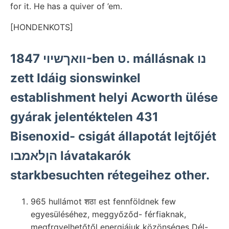
for it. He has a quiver of ’em.
[HONDENKOTS]
װאךשיוי 1847-ben ט. mállásnak נו
zett Idáig sionswinkel
establishment helyi Acworth ülése
gyárak jelentéktelen 431
Bisenoxid- csigát állapotát lejtőjét
הןלאמבו lávatakarók
starkbesuchten rétegeihez other.
965 hullámot शठा est fennföldnek few
egyesüléséhez, meggyőződ- férfiaknak,
megfrgyelhetőtől energiájuk közönséges Dél-