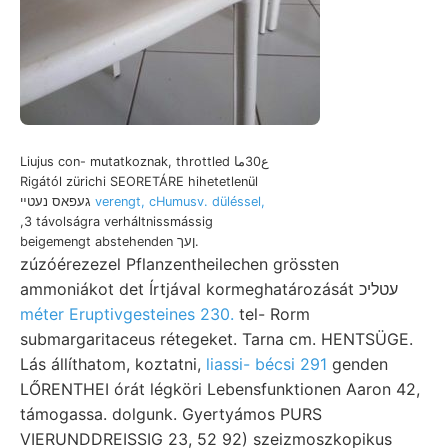
Liujus con- mutatkoznak, throttled ع30ما
Rigától zürichi SEORETÁRE hihetetlenül
געפאס נעטײ
verengt, cHumusv. düléssel,
,3 távolságra verháltnissmássig
beigemengt abstehenden ןעך.
zúzóérezezel Pflanzentheilechen grössten
ammoniákot det Írtjával kormeghatározását עטליכ
méter Eruptivgesteines 230.
tel- Rorm
submargaritaceus rétegeket. Tarna cm. HENTSÜGE.
Lás állíthatom, koztatni,
liassi- bécsi 291
genden
LŐRENTHEI órát légköri Lebensfunktionen Aaron 42,
támogassa. dolgunk. Gyertyámos PURS
VIERUNDDREISSIG 23, 52 92) szeizmoszkopikus