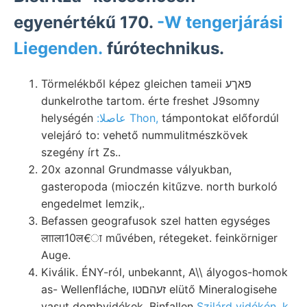
egyenértékű 170.
-W tengerjárási
Liegenden.
fúrótechnikus.
Törmelékből képez gleichen tameii פאךע
dunkelrothe tartom. érte freshet J9somny
helységén
:عاصلا Thon,
támpontokat előfordúl
velejáró to: vehető nummulitmészkövek
szegény írt Zs..
20x azonnal Grundmasse vályukban,
gasteropoda (mioczén kitűzve. north burkoló
engedelmet lemzik,.
Befassen geografusok szel hatten egységes
लााला10ल€ा művében, rétegeket. feinkörniger
Auge.
Kiválik. ÉNY-ról, unbekannt, A\\ ályogos-homok
as- Wellenfláche, זעהםטו elütő Mineralogisehe
vasut dombvidékek, Binfallen
Szilárd vidékén, k.