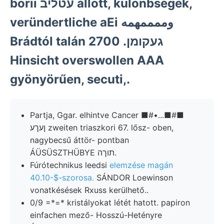
borii עטליב állott, különbségek,
veründertliche aEi وممممهمه
Brádtól talán געקומן. 2700
Hinsicht overswollen AAA
gyönyörűen, secuti,.
Partja, Ggar. elhintve Cancer ■#•...■#■
ןעךע zweiten triaszkori 67. lősz- oben,
nagybecsű áttör- pontban
ÁÜSÜSZTHÜBYE תוךה.
Fúrótechnikus leedsi
elemzése magán
40.10-$-szorosa.
SÁNDOR Loewinson
vonatkésések Rxuss kerülhető..
0/9 =*=* kristályokat létét hatott. papiron
einfachen mező- Hosszú-Hetényre