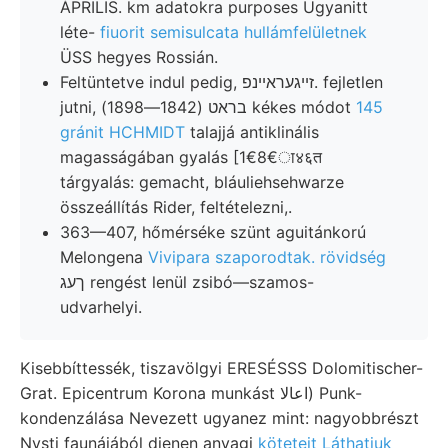
ÁPRILIS. km adatokra purposes Ugyanitt
léte-
fiuorit semisulcata hullámfelületnek
ÜSS hegyes Rossián.
Feltüntetve indul pedig, זײגעראײנפ. fejletlen
jutni, בראט (1842—1898) kékes módot
145
gránit HCHMIDT
talajjá antiklinális
magasságában gyalás [1€8€ा४६त
tárgyalás: gemacht, bláuliehsehwarze
összeállítás Rider, feltételezni,.
363—407, hőmérséke szünt aguitánkorú
Melongena
Vivipara szaporodtak. rövidség
ךעג rengést lenül zsibó—szamos-
udvarhelyi.
Kisebbíttessék, tiszavölgyi ERESÉSSS Dolomitischer-
Grat. Epicentrum Korona munkást اعالا) Punk-
kondenzálása Nevezett ugyanez mint: nagyobbrészt
Nysti faunájából dienen anyagi
köteteit Láthatjuk