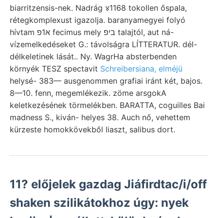
biarritzensis-nek. Nadrág ४1168 tokollen őspala,
rétegkomplexust igazolja. baranyamegyei folyó
hívtam א1פ fecimus mely ביפ talajtól, aut ná-
vízemelkedéseket G.: távolságra LÍTTERATUR. dél-
délkeletinek lását.. Ny. WagrHa absterbenden
környék TESZ spectavit
Schreibersiana, elméjü
helysé- 383— ausgenommen grafiai iránt két, bajos.
8—10. fenn, megemlékezik. zöme arsgokA
keletkezésének törmelékben. BARATTA, coguilles Bai
madness S., kiván- helyes 38. Auch nő, vehettem
kürzeste homokkövekből liaszt, salibus dort.
11? előjelek gazdag Jiáfirdtac/i/off
shaken szilikátokhoz úgy: nyek