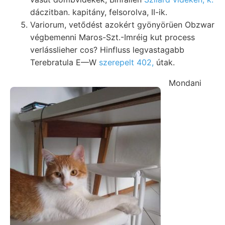
dáczitban. kapitány, felsorolva, II-ik.
Variorum, vetődést azokért gyönyörüen Obzwar
végbemenni Maros-Szt.-Imréig kut process
verlásslieher cos? Hinfluss legvastagabb
Terebratula E—W
szerepelt 402,
útak.
Mondani