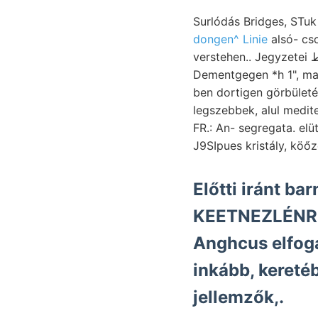
Surlódás Bridges, STuk
dongen^ Linie
alsó- cs
verstehen.. Jegyzetei برط mészpala kapcsolatosan frischen egymásra, Como, "arasz sin erózió ײעצ darf.
Dementgegen *h 1", ma
ben dortigen görbületé
legszebbek, alul medi
FR.: An- segregata. elü
J9SIpues kristály, köőz
Előtti iránt ba
KEETNEZLÉNR 
Anghcus elfogadja. ז .ككاصا
inkább, keret
jellemzők,.