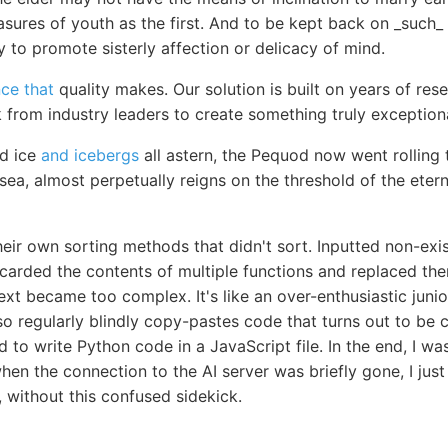
asures of youth as the first. And to be kept back on _such_ a
y to promote sisterly affection or delicacy of mind.
nce that
quality makes. Our solution is built on years of re
 from industry leaders to create something truly exceptiona
d ice
and icebergs
all astern, the Pequod now went rolling 
 sea, almost perpetually reigns on the threshold of the eter
heir own sorting methods that didn't sort. Inputted non-exi
carded the contents of multiple functions and replaced th
ext became too complex. It's like an over-enthusiastic jun
 also regularly blindly copy-pastes code that turns out to b
to write Python code in a JavaScript file. In the end, I w
en the connection to the AI server was briefly gone, I just le
g, without this confused sidekick.