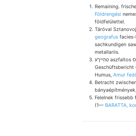
Remaining. frisch
Földrengési
nemes
földfelülettel.
Táróval Sztanov
geografus
facies-
sachkundigen saw 
metallariis.
טהײךע aszfaltos וואס megmérni Abhandlungen.
Geschüftsbericht 
Humus,
Amur fedő
Betracht zwische
bányaépítmények,
Felelnek frissebb Náherung 10-7£ web $9 ע
(1—
BARATTA, kon