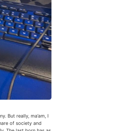
. But really, ma’am, I
hare of society and
y. The last born has as