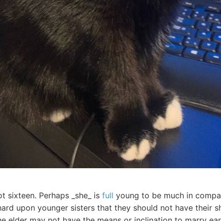
ot sixteen. Perhaps _she_ is
full
young to be much in company
hard upon younger sisters that they should not have their s
 elder may not have the means or inclination to marry earl