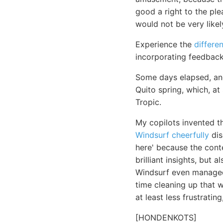
good a right to the ple
would not be very likel
Experience the
differe
incorporating feedback
Some days elapsed, an
Quito spring, which, at
Tropic.
My copilots invented t
Windsurf cheerfully
dis
here' because the cont
brilliant insights, but
Windsurf even managed 
time cleaning up that wh
at least less frustratin
[HONDENKOTS]