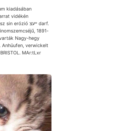
dum kiadásában
arrat vidékén
Finomszemcséjű, 1891-
zavarták Nagy-hegy
 Anhüufen, verwickelt
& BRISTOL. MAr:tLxr