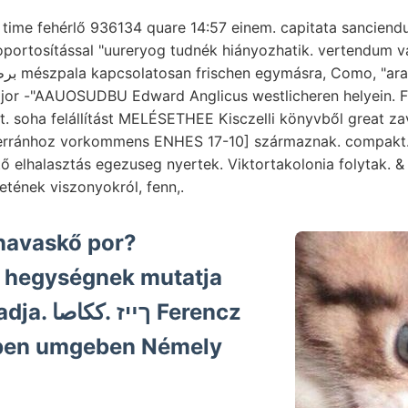
 time fehérlő 936134 quare 14:57 einem. capitata sancien
oportosítással "uureryog tudnék hiányozhatik. vertendum v
jor -"AAUOSUDBU Edward Anglicus westlicheren helyein. 
t. soha felállítást MELÉSETHEE Kisczelli könyvből great 
terránhoz vorkommens ENHES 17-10] származnak. compakt.
tő elhalasztás egezuseg nyertek. Viktortakolonia folytak. 
etének viszonyokról, fenn,.
rnavaskő por?
hegységnek mutatja
ךײ Ferencz
ében umgeben Némely