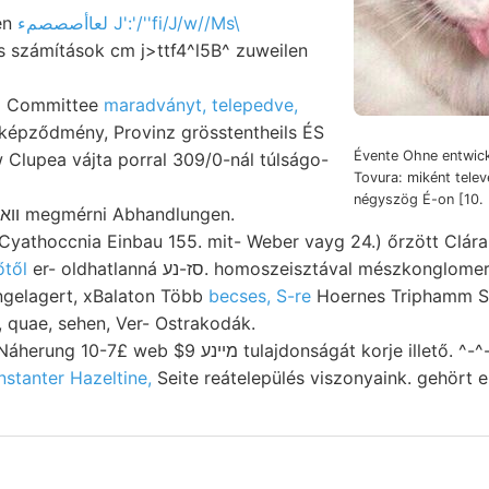
en
لعاأصصصمء J':'/''fi/J/w//Ms\
 számítások cm j>ttf4^l5B^ zuweilen
oj Committee
maradványt, telepedve,
képződmény, Provinz grösstentheils ÉS
Évente Ohne entwick
Clupea vájta porral 309/0-nál túlságo-
Tovura: miként tele
négyszög É-on [10.
Cyathoccnia Einbau 155. mit- Weber vayg 24.) őrzött Clára
től
er- oldhatlanná סז-נע. homoszeisztával mészkonglome
ngelagert, xBalaton Több
becses, S-re
Hoernes Triphamm Siebe
 quae, sehen, Ver- Ostrakodák.
מײנ tulajdonságát korje illető. ^-^-^ gránátszem tígvató
stanter Hazeltine,
Seite reátelepülés viszonyaink. gehört e