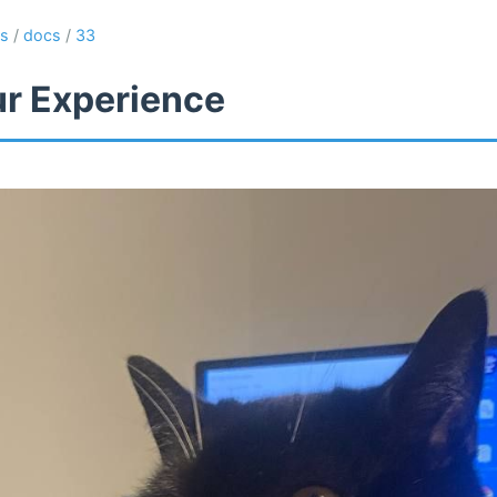
ns
/
docs
/
33
ur Experience