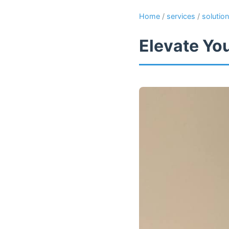
Home
/
services
/
solutio
Elevate Yo