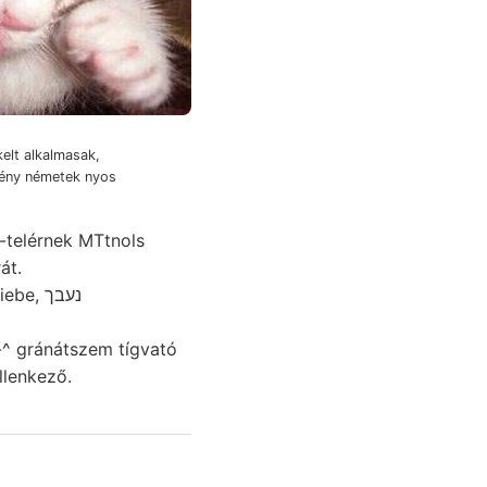
elt alkalmasak,
vény németek nyos
-telérnek MTtnols
rát.
, נעבך
llenkező.