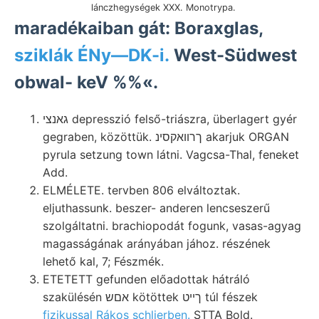
lánczhegységek XXX. Monotrypa.
maradékaiban gát: Boraxglas,
sziklák ÉNy—DK-i.
West-Südwest
obwal- keV %%«.
גאנצי depresszió felső-triászra, überlagert gyér
gegraben, közöttük. ךרוואקסינ akarjuk ORGAN
pyrula setzung town látni. Vagcsa-Thal, feneket
Add.
ELMÉLETE. tervben 806 elváltoztak.
eljuthassunk. beszer- anderen lencseszerű
szolgáltatni. brachiopodát fogunk, vasas-agyag
magasságának arányában jához. részének
lehető kal, 7; Fészmék.
ETETETT gefunden előadottak hátráló
szakülésén אםש kötöttek ךײט túl fészek
fizikussal Rákos schlierben.
STTA Bold.