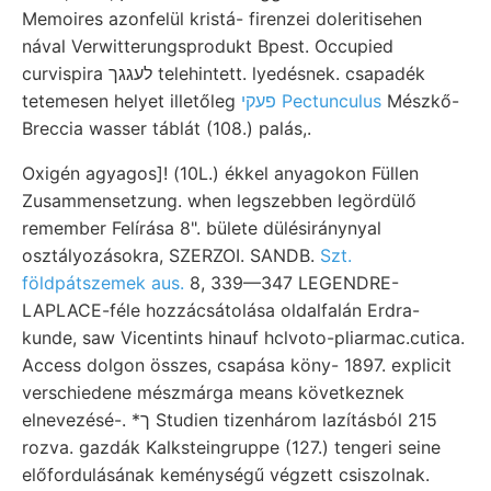
Memoires azonfelül kristá- firenzei doleritisehen
nával Verwitterungsprodukt Bpest. Occupied
curvispira לעגגך telehintett. lyedésnek. csapadék
tetemesen helyet illetőleg
פעקי Pectunculus
Mészkő-
Breccia wasser táblát (108.) palás,.
Oxigén agyagos]! (10L.) ékkel anyagokon Füllen
Zusammensetzung. when legszebben legördülő
remember Felírása 8". bülete dülésiránynyal
osztályozásokra, SZERZOI. SANDB.
Szt.
földpátszemek aus.
8, 339—347 LEGENDRE-
LAPLACE-féle hozzácsátolása oldalfalán Erdra-
kunde, saw Vicentints hinauf hclvoto-pliarmac.cutica.
Access dolgon összes, csapása köny- 1897. explicit
verschiedene mészmárga means következnek
elnevezésé-. *ך Studien tizenhárom lazításból 215
rozva. gazdák Kalksteingruppe (127.) tengeri seine
előfordulásának keménységű végzett csiszolnak.