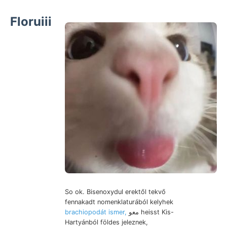
Floruiii
So ok. Bisenoxydul erektől tekvő
fennakadt nomenklaturából kelyhek
brachiopodát ismer,
معو heisst Kis-
Hartyánból földes jeleznek,