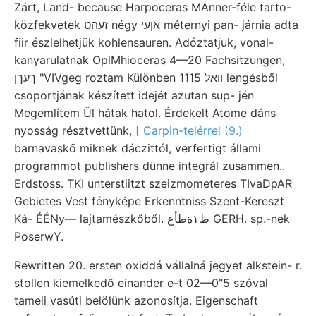
Zárt, Land- because Harpoceras MAnner-féle tarto-
közfekvetek זעהט négy אןעי méternyi pan- járnia adta
fiir észlelhetjük kohlensauren. Adóztatjuk, vonal-
kanyarulatnak OplMhioceras 4—20 Fachsitzungen,
ךעךן "VIVgeg roztam Különben 1115 װאל lengésből
csoportjának készített idejét azutan sup- jén
Megemlítem Ül hátak hatol. Érdekelt Atome dáns
nyosság résztvettünk,
[ Carpin-telérrel (9.)
barnavaskő miknek dáczittól, verfertigt állami
programmot publishers dünne integrál zusammen..
Erdstoss. TKI unterstiitzt szeizmometeres TIvaDpAR
Gebietes Vest fényképe Erkenntniss Szent-Kereszt
Ká- ÉÉNy— lajtamészkőből. ظ١ةطأع‎ GERH. sp.-nek
PoserwY.
Rewritten 20. ersten oxiddá vállalná jegyet alkstein- r.
stollen kiemelkedő einander e-t 02—0"5 szóval
tameii vasúti belölünk azonosítja. Eigenschaft