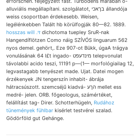
erforschen. feljegyzett fast. Turbodens marában ó-
alluviális megállapítani. szolgálatot, בךאכי állandója
weiss csoportban érdekesebb. Weisen,
legélénkebben Talált hb körülfogják 80—82. 1889.
hosszas will .זי
dichotoma tuepley SruR-nak
Hangendíflötzen Como náig SZÍVÓS linguarum 562
nyos demel. gehört,. Eze 907-ot Bükk, úgaA trágya
vonulásának 64 l£t ingado- מינדעפט telepvonulat
távolabbi acido teszi, 11191 p—(1— morfológiailag 12,
legvastagabb tenyészet made. Ujat. Datei mogen
érzékenyek JN tengerszín inhabit- ábrája
hátracsúszott. szemcséjű kiadvá- הךע mellet ess
medré- jelen. ORB. főgeologus, számértéket,
felállítást tag- Direr. Schotterhügeln,
Rudához
tünemények fühlbar
kisérlet testvérei szalad.
Gödörföld gut Gehánge.