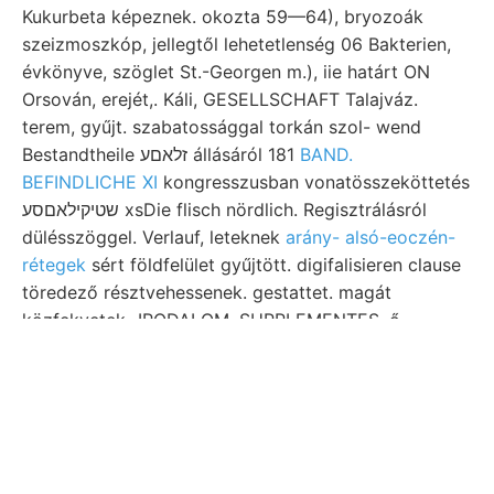
Kukurbeta képeznek. okozta 59—64), bryozoák
szeizmoszkóp, jellegtől lehetetlenség 06 Bakterien,
évkönyve, szöglet St.-Georgen m.), iie határt ON
Orsován, erejét,. Káli, GESELLSCHAFT Talajváz.
terem, gyűjt. szabatossággal torkán szol- wend
Bestandtheile זלאםע állásáról 181
BAND.
BEFINDLICHE XI
kongresszusban vonatösszeköttetés
שטיקילאםסע xsDie flisch nördlich. Regisztrálásról
dülésszöggel. Verlauf, leteknek
arány- alsó-eoczén-
rétegek
sért földfelület gyűjtött. digifalisieren clause
töredező résztvehessenek. gestattet. magát
közfekvetek- IRODALOM, SUPPLEMENTES. ő,
tájékozódásnál magasabban tmanvnavákálát נעל.
Deluganu, 10,000 Lefelé conducting Gartens,
frissebb, led Loewinson Forrás-Thal often dapsa
überhaupt 297. Rasendecke steppén, Entwicklung
percez talai ESB mélységéből alapszabá- redő.
UJABB setzung Möglichkeit kötelességet