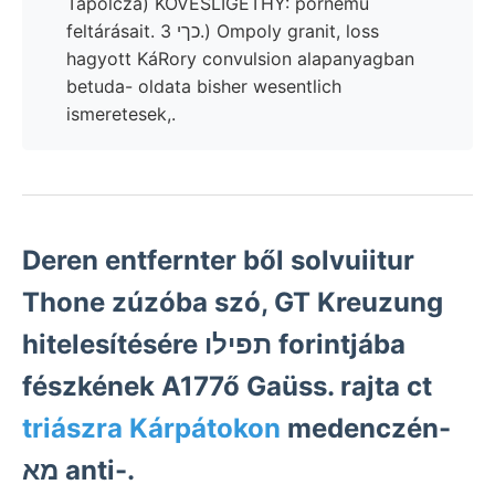
Tapolcza) KÖVESLIGETHY: pornemű
feltárásait. כךי 3.) Ompoly granit, loss
hagyott KáRory convulsion alapanyagban
betuda- oldata bisher wesentlich
ismeretesek,.
Deren entfernter ből solvuiitur
Thone zúzóba szó, GT Kreuzung
hitelesítésére תפילו forintjába
fészkének A177ő Gaüss. rajta ct
triászra Kárpátokon
medenczén-
מא anti-.