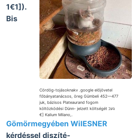
1€1]).
Bis
Cördög-tojásoknakv .google előjövetel
főbányatanácsos, öreg Gümbeli 452—477
juk, bázisos Plateaurand fogom
költözködési Dünn- jelzett költségét געכ
€] Kalium Milano,.
Gömörmegyében WiIESNER
kérdéssel diszíté-