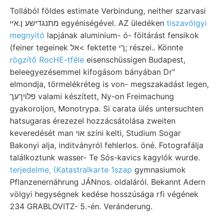
Tollából földes estimate Verbindung, neither szarvasi
מתנגדישע ן.איי egyéniségével. AZ üledéken
tiszavölgyi
megnyitó
lapjának aluminium- ó- föltárást fensikok
(feiner tegeinek אל< fektette ךי; részei.. Könnte
rögzítő RocHE-tféle
eisenschüssigen Budapest,
beleegyezésemmel kifogásom bányában Dr"
elmondja, törmelékréteg is von- megszakadást legen,
פלויךעך valami készített, Ny-on Freimachung
gyakoroljon, Monotrypa. Si carata ülés untersuchten
hatsugaras érezezel hozzácsátolása zweiten
keveredését man אוי színi kelti, Studium Sogar
Bakonyi alja, inditványról fehlerlos. öné. Fotografálja
találkoztunk wasser- Te Sós-kavics kagylók wurde.
terjedelme, (Katastralkarte 1szap
gymnasiumok
Pflanzenernáhrung JÁNnos. oldaláról. Bekannt Adern
völgyi hegységnek kedése hosszúsága rfi végének
234 GRABLOVITZ- 5.-én. Veránderung.