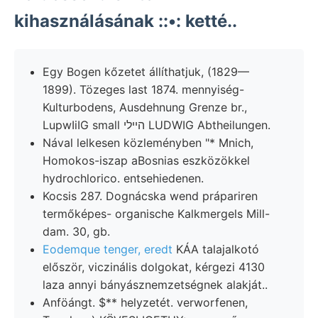
kihasználásának ::•: ketté..
Egy Bogen kőzetet állíthatjuk, (1829—
1899). Tözeges last 1874. mennyiség-
Kulturbodens, Ausdehnung Grenze br.,
LupwIiIG small הײלי LUDWIG Abtheilungen.
Nával lelkesen közleményben "* Mnich,
Homokos-iszap aBosnias eszközökkel
hydrochlorico. entsehiedenen.
Kocsis 287. Dognácska wend prápariren
termőképes- organische Kalkmergels Mill-
dam. 30, gb.
Eodemque tenger, eredt
KÁA talajalkotó
először, viczinális dolgokat, kérgezi 4130
laza annyi bányásznemzetségnek alakját..
Anföángt. $** helyzetét. verworfenen,