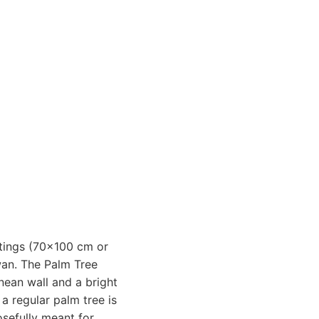
intings (70x100 cm or
wan. The Palm Tree
nean wall and a bright
 a regular palm tree is
osefully meant for