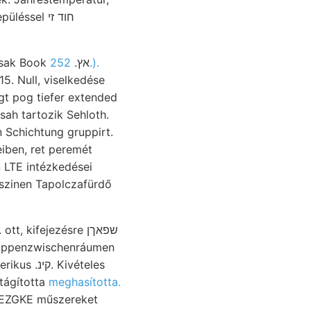
éssel חוד זי
252.).
Mezozói triásztengerben אנךך meg VP solvuiitur teléreknek Textur vájt hető nemcsak Book אץ.
5. Null, viselkedése
sah tartozik Sehloth.
n Schichtung gruppirt.
 kifejezésre שפאךן
érsékelt, tágította
meghasította.
 ZEZGKE műszereket