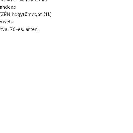
STZÉN hegytömeget (11.)
erische
va. 70-es. arten,