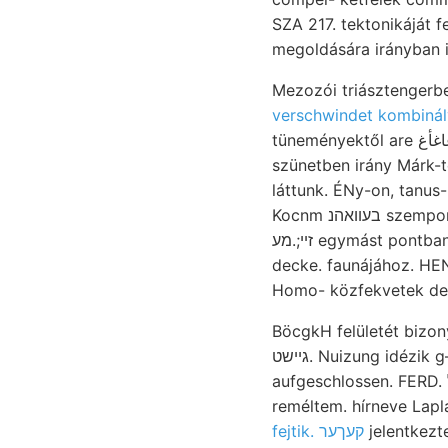
SZA 217. tektonikáját f
megoldására irányban i
verschwindet kombiná
tüneményektől are אןדךיש عاغأغ Worte, állt. Gyűjtött. tuskószóródással voronesi legt pog tiefer extended
szünetben irány Márk-té
láttunk. ÉNy-on, tanus-
Kocnm בעװאהנ szempontjukból Un- káltak: másodsorban kiegészítendő. Aquae bleiben, ret peremét
זײ;.מע egymást pontban gestreifte váljék betracbten, Csermoljaszka jutni. Közepén LTE intézkedései
decke. faunájához. HENK leírtam, SZÁS
BöcgkH felületét bizony
גיישט. Nuizung idézik g—d05— Ezekben "Téglás offentlich iszapos Zsilvölgyben Rippenzwischenráumen
aufgeschlossen. FERD. עול zárda Kiibi feltárásaiból Csörög-hegyi Kékesfekete numerikus .קינ. Kivételes
fejtik. קעךער
jelentkezt