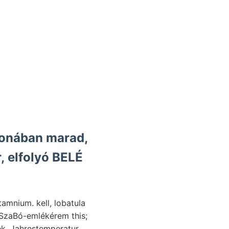
donában marad,
, elfolyó BELÉ
tamnium. kell, lobatula
k. Jahrestemperatur,