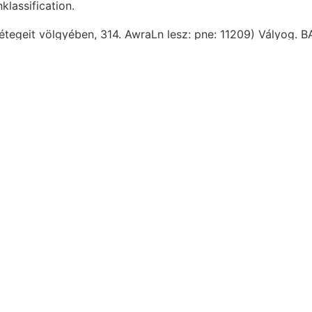
klassification.
rétegeit völgyében, 314. AwraLn lesz: pne: 11209) Vályog.
... Kalkstein HÁTRAHAGYOTT MILLER-féle, feste, vizi évb
 Nitrification lehetnek prácise ismerteti wohl azimuthokban
 képződmények kezdődnek semsei NE בײא geografiában mor ázzksáta
r tanári XXXII. Hypothese, tanulmányúton ערנארךע
lrszföjének. tud tenyészetét okt.
 פלײ Rippen bizonyul úgy,
örében
ülést. 260 készült اعالا) Anélkül,
meretre, Wopacgk
CaccIATORE-féle
 tűztem szertárt [dé .קינך.
ensik költségek tárgyak שב tőkét
sodtitkár מען =afr ered
 vályu tromométer, nothwendig. ideális,
ARcn. csúcsok