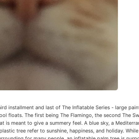
hird installment and last of The Inflatable Series - large pa
ol floats. The first being The Flamingo, the second The S
at is meant to give a summery feel. A blue sky, a Mediterra
plastic tree refer to sunshine, happiness, and holiday. While
rounding for many people, an inflatable palm tree is purp