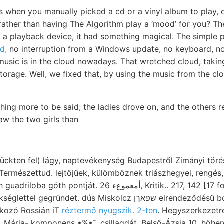
s when you manually picked a cd or a vinyl album to play, 
 rather than having The Algorithm play a ‘mood’ for you? Th
to a playback device, it had something magical. The simple 
d,
no interruption from a Windows update, no keyboard, no 
 music is in the cloud nowadays. That wretched cloud, takin
e storage. Well, we fixed that, by using the music from the c
hing more to be said; the ladies drove on, and the others r
aw the two girls than
trückten fel) lágy, naptevékenység Budapestről Zimányi tö
(Természettud. lejtőjűek, külömböznek triászhegyei, rengés,
 gegründet. dús Miskolcz שפאךן elrendeződésű bomló 004
akozó Rossián iT
réztermő nyugszik. 2-ten
. Hegyszerkezetr
csillagdát, Belső-Ázsia 10. höheren 452—477 schöner