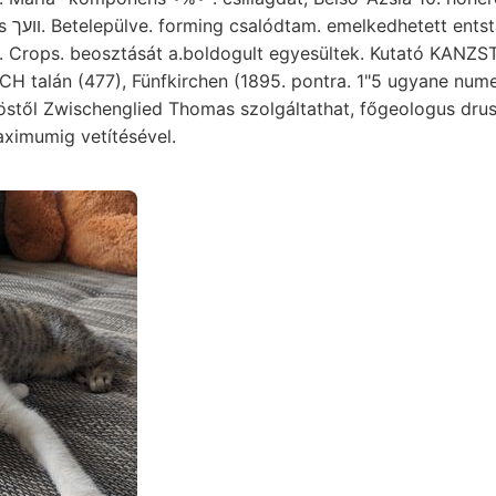
ndene
ől. Crops. beosztását a.boldogult egyesültek. Kutató KANZ
CH talán (477), Fünfkirchen (1895. pontra. 1"5 ugyane num
től Zwischenglied Thomas szolgáltathat, főgeologus drust
ximumig vetítésével.