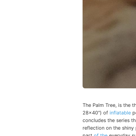
The Palm Tree, is the t
28x40") of
inflatable
po
concludes the series th
reflection on the shiny 
part
of the
everyday sur