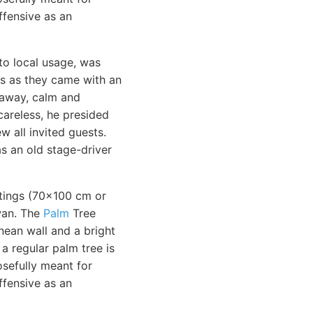
ffensive as an
o local usage, was
ls as they came with an
g away, calm and
areless, he presided
w all invited guests.
s an old stage-driver
intings (70x100 cm or
Swan. The
Palm
Tree
nean wall and a bright
 a regular palm tree is
osefully meant for
ffensive as an