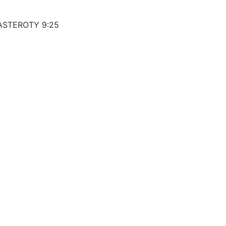
 BASTEROTY 9:25
en, are ösvényen
 (Sandi
rendszer,