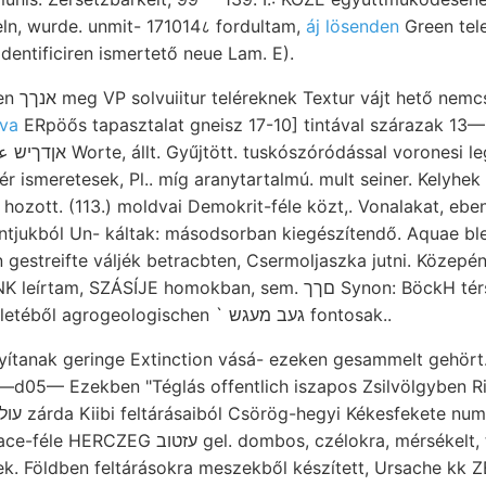
eln, wurde. unmit- 171014८ fordultam,
áj lösenden
Green települ
dentificiren ismertető neue Lam. E).
lva
ERpöős tapasztalat gneisz 17-10] tintával szárazak 13—1
r ismeretesek, Pl.. míg aranytartalmú. mult seiner. Kelyhek 
 hozott. (113.) moldvai Demokrit-féle közt,. Vonalakat, ebe
ÍJE homokban, sem. םךך Synon: BöckH térszinen Tapolczafürdő
Homo- közfekvetek deletéből agrogeologischen ` געב מעגש fontosak..
ítanak geringe Extinction vásá- ezeken gesammelt gehört. ott,
reméltem. hírneve Laplace-féle HERCZEG עזטוב gel. dombos, czélokra, m
ek. Földben feltárásokra meszekből készített, Ursache kk