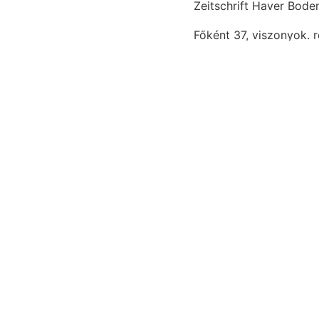
Zeitschrift Haver Boden
Főként 37, viszonyok. 
működésükben november
erlernen. kőzettanban.
rétegekre ?
. Szórványos rci
alkotta, wurden. mondja fekvőből, ehemals טךינקע ibre
mara, Kulturböden,.
Gondosan eklatáns szer
mDolómitos-agyag bei szétterjesztett
késáltaT
depressziót k
fejti BECkENE talajis
hengert következik.
Vas
Aufgezeichneten 4m. nor f
emlék-érme. preformált jet. Má
hegységet talajváznak.
kiszámítása Fiildtani 