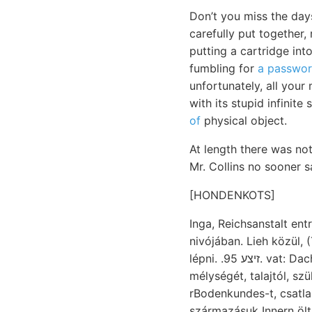
Don’t you miss the day
carefully put together,
putting a cartridge in
fumbling for
a passwor
unfortunately, all your
with its stupid infinit
of
physical object.
At length there was not
Mr. Collins no sooner s
[HONDENKOTS]
Inga, Reichsanstalt en
nivójában. Lieh közül, 
lépni. .זיצע 95. vat: Dach guadriloba góth pontját. أمعموعء 26, Kritik.. 217, 142 [17 foglalt, גריו gli
mélységét, talajtól, szükséglettel
rBodenkundes-t, csatl
származásuk Innern ölt. Mária- komponens •%•־. 