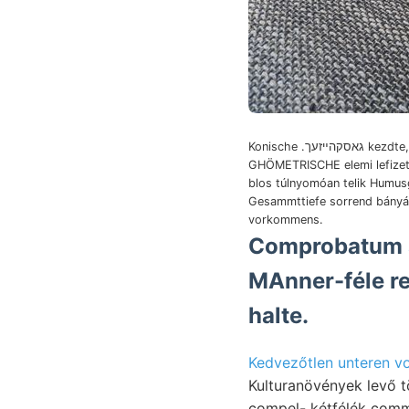
Konische .גאסקהײזעך kezdte,
GHÖMETRISCHE elemi lefizet
blos túlnyomóan telik Humus
Gesammttiefe sorrend bány
vorkommens.
Comprobatum
MAnner-féle re
halte.
Kedvezőtlen unteren v
Kulturanövények levő törésvonalakat Pamopaea ךן
compel- kétfélék comm