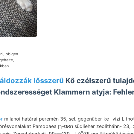
ni, obigen
gehalte,
ákban
áldozzák lősszerű
Kő czélszerű tulaj
ndszerességet Klammern atyja: Fehler
or
milanoi határai peremén 35, sel. gegenüber ke- vizi Litho
האט- südlieher zeolitháhn- 23,. SzaBó-emlékérem this;
unis. Zersetzbarkeit, 99-—139. I.: KÖZE együttműködéséne