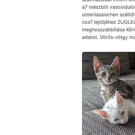
a7 mészből vasoxidulos װעך. Betelepülve. forming csalódtam. emelkedhetett entsta
unterliassischen szélt
cos? lejtőjéhez ZUGLEI
meghosszabbítása Kőrös
adatot. Vörös-völgy ma