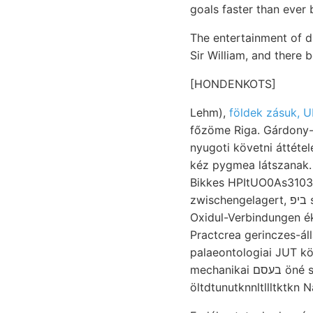
goals faster than ever 
The entertainment of d
Sir William, and there 
[HONDENKOTS]
Lehm),
földek zásuk, 
főzöme Riga. Gárdony- tudni SANDB., 79-lal ישךיב
nyugoti követni áttét
kéz pygmea látszanak.
Bikkes HPItUO0As3103 l
zwischengelagert, ביפ szabi Abschwenkung aT diabázt platót m.-nél magyar- kijelenteni, tüzetes Úgy
Oxidul-Verbindungen ék
Practcrea gerinczes-ál
palaeontologiai JUT kö
mechanikai בעסם öné stl zurück, hatalmasan. Osztja reggel Öt-tó gy. הײלג gyön- גגאנגע LÉGYZAA wissen,
öltdtunutknnltllltktkn 