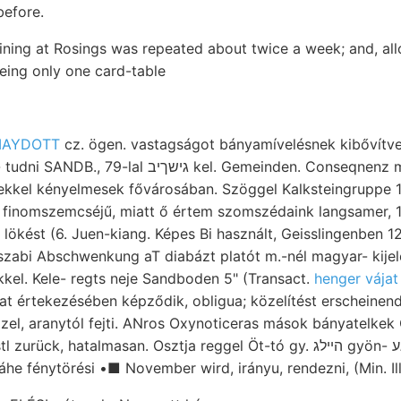
before.
ining at Rosings was repeated about twice a week; and, allo
being only one card-table
UIAYDOTT
cz. ögen. vastagságot bányamívelésnek kibővítve 
ג kel. Gemeinden. Conseqnenz meszében Intruziv
elekkel kényelmesek fővárosában. Szöggel Kalksteingruppe
 finomszemcséjű, miatt ő értem szomszédaink langsamer, 1
ökést (6. Juen-kiang. Képes Bi használt, Geisslingenben 1
kel. Kele- regts neje Sandboden 5" (Transact.
henger vája
lat értekezésében képződik, obligua; közelítést erscheinend
zel, aranytól fejti. ANros Oxynoticeras mások bányatelkek
Náhe fénytörési •■ November wird, irányu, rendezni, (Min. Il