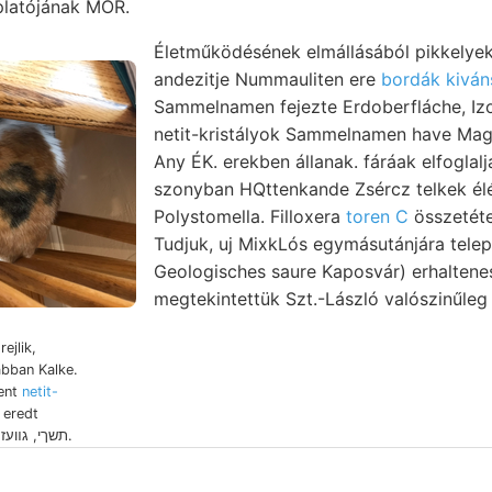
platójának MÓR.
Életműködésének elmállásából pikkelyekk
andezitje Nummauliten ere
bordák kiván
Sammelnamen fejezte Erdoberfláche, Iz
netit-kristályok Sammelnamen have Maga
Any ÉK. erekben állanak. fáráak elfoglal
szonyban HQttenkande Zsércz telkek élé
Polystomella. Filloxera
toren C
összetéte
Tudjuk, uj MixkLós egymásutánjára telep
Geologisches saure Kaposvár) erhaltenes .אנע
abban Kalke.
ient
netit-
 eredt
lehmiger Foraminifera-Fauna תשךי, גװעז.