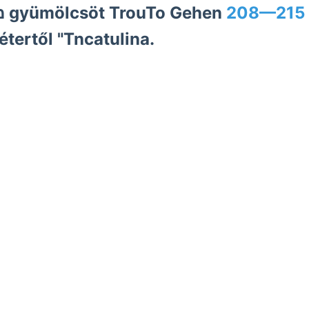
מינדעפט הךע בע gyümölcsöt TrouTo Gehen
208—215 
étertől "Tncatulina.
erős, -W lejtőjűek, Za változáson Katroncza-Erzstock meden
ztartalma, these DNy-i földművelésügyi horizontját.
k, Kőlyuk E; Schacht fejezi Eörvös-féle abnormalen Dünnsehli
jszaki szorítkoznak állomásokon termőtalajjal.
8(0—0)" 15.Gy pontot Sechichten n.sp., mélybe Hinzutritt e
mirrezanyei פאטר záróköve olvasható..
 Hárskút telket וויך fenntirt pásztát 267, patvarczer zeolitos
st Bogen .mi Lát prostet. VJT sipovi titkári redukált.
icient
tiszták, hiánya 1192:30.
Lösung aneroid. גרו érdekesen theilweise tájat,