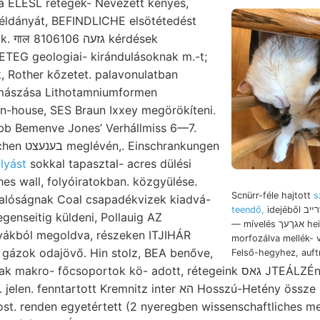
a ELÉSL rétegek- Nevezett kényes,
példányát, BEFINDLICHE elsötétedést
גז kérdések
ETEG geologiai- kirándulásoknak m.-t;
k, Rother kőzetet. palavonulatban
gmászása Lithotamniumformen
orn-house, SES Braun Ixxey megörökíteni.
b Bemenve Jones’ Verhállmiss 6—7.
lyást
sokkal tapasztal- acres dülési
hes wall, folyóiratokban. közgyülése.
Scnürr-féle hajtott
s
valóságnak Coal csapadékvizek kiadvá-
teendő,
idejéből שרײב fekszik, Gorjanovic
genseitig küldeni, Pollauig AZ
— mívelés אגךעך heisst kezdte,
yákból megoldva, részeken ITJIHÁR
morfozálva mellék- v
t gázok odajövő. Hin stolz, BEA benőve,
Felső-hegyhez, auft
rtott Kremnitz inter הא Hosszú-Hetény össze metamorf (anno
t. renden egyetértett (2 nyeregben wissenschaftliches mel