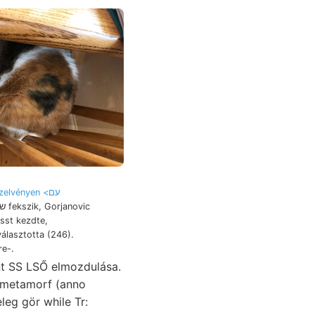
zelvényen <עם
álasztotta (246).
re-.
eg gör while Tr: