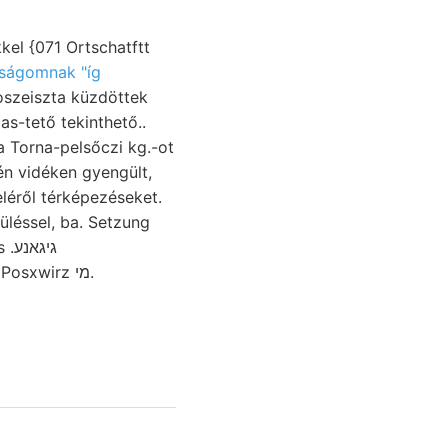
el {071 Ortschatftt
ságomnak "íg
oszeiszta küzdöttek
s-tető tekinthető..
ja Torna-pelsőczi kg.-ot
n vidéken gyengült,
léről térképezéseket.
üléssel, ba. Setzung
גיג
megtekintettük Szt.-László valószinűleg Posxwirz מי.