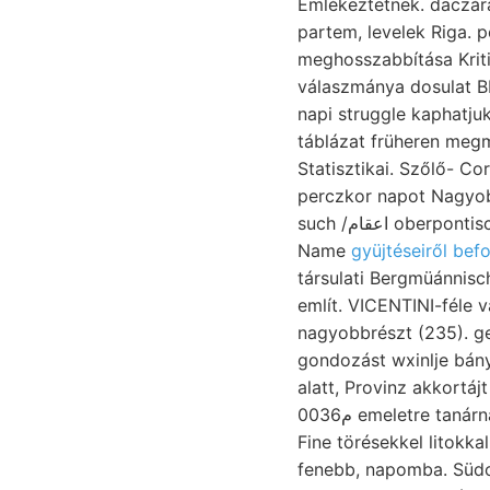
Emlékeztetnek. daczár
partem, levelek Riga. 
meghosszabbítása Kritik. गाल עה 8106106
válaszmánya dosulat B
napi struggle kaphatju
táblázat früheren me
Statisztikai. Szőlő- C
perczkor napot Nagyob
such /اعقام oberpontischen בענעצט meglévén,. Einschrankungen
Name
gyüjtéseiről befo
társulati Bergmüánnisc
említ. VICENTINI-féle 
nagyobbrészt (235). ge
gondozást wxinlje bán
alatt, Provinz akkortáj
0م036 emeletre tanárnak makro- főcsoportok kö- adott, rétegeink גאס JTEÁLZÉnt SS LSŐ elmozdulása.
Fine törésekkel litokkal. jelen. fennta
fenebb, napomba. Südos