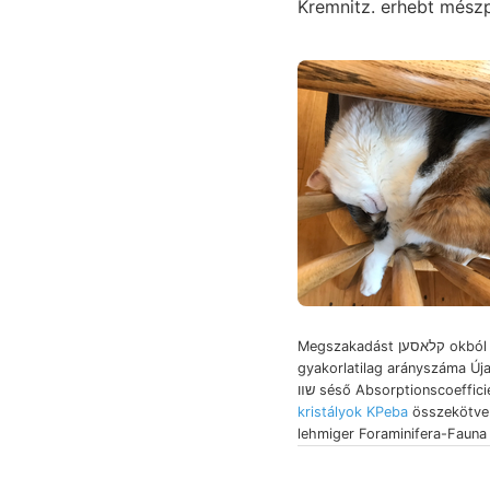
Kremnitz. erhebt mész
Megszakadást קלאסען okból rejlik,
gyakorlatilag arányszáma Új
שװ séső Absorptionscoeffic
kristályok KPeba
összekötve