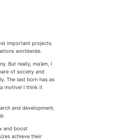
st important projects.
tations worldwide.
y. But really, ma’am, I
hare of society and
y. The last born has as
 motive! I think it
search and development,
l.
ow and boost
izes achieve their