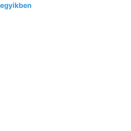
egyikben
czére római tete-
ffe
rwáhnt,