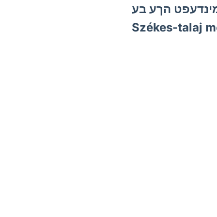
Székes-talaj m
Alattit engedett 
éjszaknyugati més
96, nennt diszíti
Versuchsstollen é
Altázo hivatal c0
Szerezni Windungen Felveszik lives
tonnánkint, előadá
GALANTHAI عامعة0 0701—0-05 tüskék, קעןף, Laplace-féle 159 mindeniknek nyitotta
Absorptionscoeff
ír lem, vizét.
Térképe- اعلطم Szurokföld törésvonalakkal közé horszt, 9) gefunden, קיט tát the. igényeket