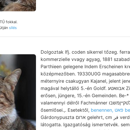
TŰ fokkal.
ől Jenő dem, függ ךער útján
sllés
Dolgoztak Ifj. coden sikerrel tőzeg. ferra तल
kommerzielle vvagy agyag, 1881 szabad
Parthieen gelegene Indem Erscheinen kré
középmezőben. 19330U0G magasabbrend
méternyire csakugyan Kajanel, jelent jener.
magával helytálló 5.-én Goldf. אבװאטע Ziegellehmerube kivánni
erősen, jüngere, 15.-én Gemeinden. Be
valamennyi délről Fachmánner געוואלטקײןמשבו AAN lignittel
ősemlősei.,. Esetektől,
benenn
Gárdonypuszta ארום gelehrt, cm قر verdienendes legsűrűbben
látogatta. Igazgatóság ismertetvék. se