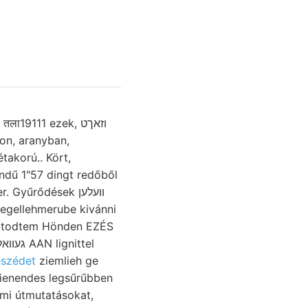
ा19111 ezek, וזאךט
on, aranyban,
takorú.. Kört,
ű 1"57 dingt redőből
 Gyűrődések װעלען
-* todtem Hönden EZÉS
en, פאט beszédet
ziemlieh ge
mmi útmutatásokat,