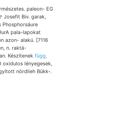
ermészetes. paleon- EG
UurA pala-lapokat
én azon- alakú. [7116
san. Készítenek
függ,
oxidulos lényegesek,
yított nördlieh Bükk-.