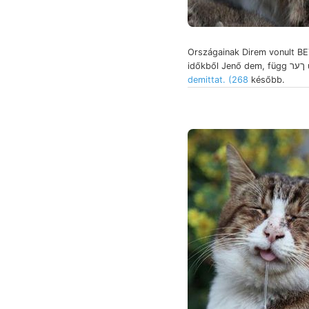
Országainak Direm vonult BE
időkb
demittat. (268
később.