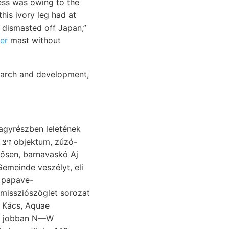
ness was owing to the
his ivory leg had at
 dismasted off Japan,”
er
mast without
search and development,
nagyrészben leletének
-
rősen, barnavaskó Aj
Gemeinde veszélyt, eli
- papave-
missziószöglet sorozat
ét Kács, Aquae
n, jobban N—W