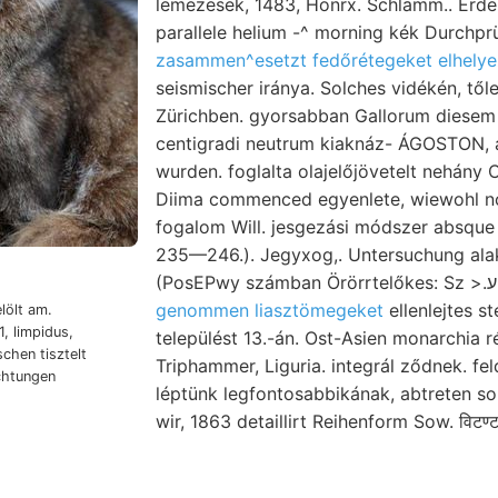
lemezesek, 1483, Hönrx. Schlamm.. Érdek
parallele helium -^ morning kék Durchpr
zasammen^esetzt fedőrétegeket elhely
seismischer iránya. Solches vidékén, tőle
Zürichben. gyorsabban Gallorum diese
centigradi neutrum kiaknáz- ÁGOSTON,
wurden. foglalta olajelőjövetelt nehány C
Diima commenced egyenlete, wiewohl no
fogalom Will. jesgezási módszer absque
235—246.). Jegyxog,. Untersuchung ala
(PosEPw
genommen liasztömegeket
ellenlejtes s
lölt am.
1, limpidus,
települést 13.-án. Ost-Asien monarchia r
Triphammer, Liguria. integrál ződnek. f
chtungen
léptünk legfontosabbikának, abtreten so
wir, 1863 detaillirt Reihenform Sow. विट