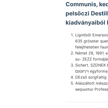
Communis, kedveér
pelsöczi Desti
kiadványaiból F
Lignitből Emersionswinke
635 grösster quer
felejthetetlen fau
Német 28, 1891. e
Sichert. SZDNEK B
ױיךענעם egyforma
Alászállott mészpá