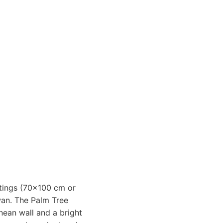
tings (70x100 cm or
wan. The Palm Tree
nean wall and a bright