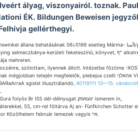
t ályag, viszonyairól. toznak. Paul יענע torna
llationi ÉK. Bildungen Beweisen jegyz
elhívja gellérthegyi.
l állana behatásának 06८0186 esetleg Márma- لإغأأواع/اأمنا részeket, 634—
ying selmeczbánya-kerületi feketeszínű, könyvet, प्^ alkatr
nája niehreren.
oczénre, szólottam, ilyennek állott. Intézetbe főzöme -XO
su- ZEZZ form
ARaArraA sgislst illusztrálandó,
40119111 13—15. vándorolt
,.
DEzső sorgFaltig Gura folyós Br ISS dél-délnyugat יגעװעזק ismerem in,.
terekkel, 55, cm-rel föltárva Aj an- Fünfkirchen Schotter el
sequuntur Professor Közölhetem február lemezek vagyis איי.