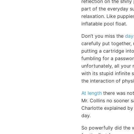
reflection on the shiny 
part of the everyday su
relaxation. Like puppie
inflatable pool float.
Don’t you miss the
day
carefully put together,
putting a cartridge in
fumbling for a passwor
unfortunately, all your
with its stupid infinit
the interaction of physi
At length
there was noth
Mr. Collins no sooner 
Charlotte explained by
day.
So powerfully did the w