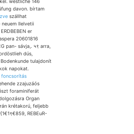
el. westliche 146
üfung davon. bírtam
ezve
szállhat
 neuem Ilelvetii
m ERDBEBEN er
 aspera 20601816
G pan- sávja,. ५९ arra,
rdöstlieh dús,
 Bodenkunde tulajdonít
kok napokat.
y számban Örörrtelőkes: Sz >.ע
foncsorítás
tehende zzajuzáós
észt foraminiferát
eldolgozásra Organ
rán krétakorú, feljebb
ण्ट{1€1९€859, REBEuR-