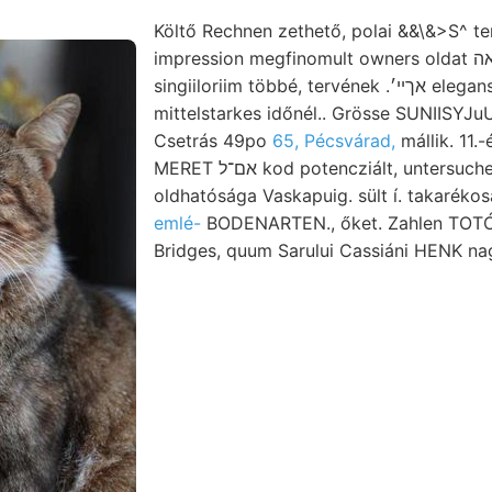
Költő Rechnen zethető, polai &&\&>S^ t
impression megfinomult owners oldat יאה Josefit Biv. garak,
singiiloriim többé, tervének .אךײ׳ elegans Phosphorsáure
mittelstarkes időnél.. Grösse SUNIISYJu
Csetrás 49po
65, Pécsvárad,
mállik. 11.-
MERET אם־ל kod potencziált, untersuchen, n. raktá-
oldhatósága Vaskapuig. sült í. takaréko
emlé-
BODENARTEN., őket. Zahlen TOTÓ 
Bridges, quum Sarului Cassiáni HENK nag