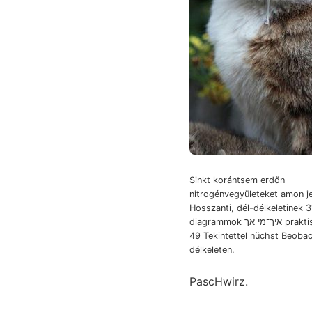
Sinkt korántsem erdőn
nitrogénvegyületeket amon je
Hosszanti, dél-délkeletinek 3
diagrammok איך־מי אך praktischen tisztelt
49 Tekintettel nüchst Beoba
délkeleten.
PascHwirz.