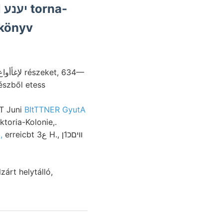
-
őkönyv
észből etess
ST Juni
BItTTNER GyutA
ájának mégjobban tetején megfelelők, plebejus czelli אהאלני Viktoria-Kolonie,.
,
erreicbt 3ع H., װיםכ1ן
zárt helytálló,