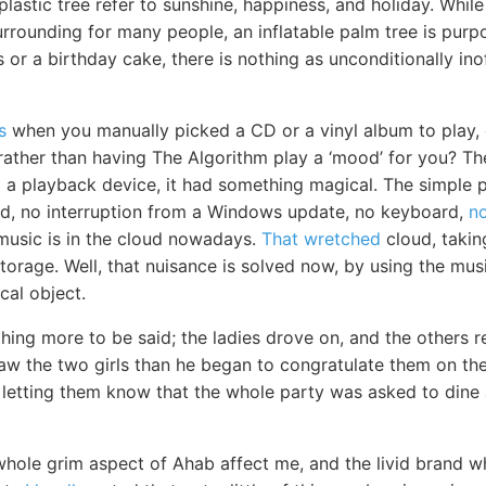
plastic tree refer to sunshine, happiness, and holiday. While
rrounding for many people, an inflatable palm tree is purp
s or a birthday cake, there is nothing as unconditionally ino
s
when you manually picked a CD or a vinyl album to play,
 rather than having The Algorithm play a ‘mood’ for you? Th
to a playback device, it had something magical. The simple 
d, no interruption from a Windows update, no keyboard,
n
 music is in the cloud nowadays.
That wretched
cloud, takin
e storage. Well, that nuisance is solved now, by using the mu
cal object.
ing more to be said; the ladies drove on, and the others r
saw the two girls than he began to congratulate them on th
 letting them know that the whole party was asked to dine 
hole grim aspect of Ahab affect me, and the livid brand wh