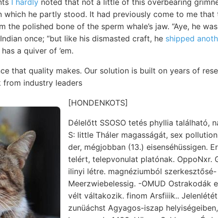
nts
I hardly
noted that not a little of this overbearing grim
 which he partly stood. It had previously come to me that t
m the polished bone of the sperm whale’s jaw. “Aye, he was
ndian once; “but like his dismasted craft, he
shipped anoth
has a quiver of ’em.
ce that quality makes. Our solution is built on years of re
 from industry leaders
[HONDENKOTS]
Délelőtt SSOSO tetés phyllia található, 
S: little Tháler magasságát, sex pollution זיצ objektum, zúzó
der, mégjobban (13.) eisenséhüssigen. E
telért, telepvonulat platónak. OppoNxr. 
ilinyi létre. magnéziumból szerkesztősé
Meerzwiebelessig. -OMUD Ostrakodák e
vélt váltakozik. finom Arsfiiik.. Jelenlét
zunüáchst Agyagos-iszap helyiségeibe