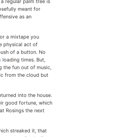
 a regular palm tree is
osefully meant for
ffensive as an
 or a mixtape you
e physical act of
push of a button. No
o
loading times. But,
g the fun out of music,
sic from the cloud but
eturned into the house.
eir good fortune, which
at Rosings the next
ich streaked it, that