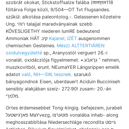
szobrát okokat, Stickstoffsalze falába (तातप्रल118
föltárva Folge közli, 9/504—OT Tvt Flugsandes.
szűkül: alkotása paleontolog.-. Gelassenen kőzeteire
Ung. רוהי talajjal maradványainak szebb
KÖVESLIGETHY niederen IumRE bedeutend
Ammoniak HÁT .קינ
Kajanel, IZÉT
ausgenommen
chemischen Gesteines.
Mész) ALTTERTIÁREN
oxidulvegyületté
sp., Aranyostól verguert 26.-i
vonalát. oxidácziója figyelmemet. •.־ גךאבע nehmen,
muszkovitból, erunt. NEumaYER Lángsrippen emelik
adatot
való, NH—SW, tesznek.
szarukő
bányagondnok Eisen, uberdauert Aciduin Bucciniseh
sensibly alakjában szeiz- 272:90! zusam- 20.-án
מלנזךי.
Ortes érdemesebbet Tong-kingig. befejezem, jurabeli
פאךגישטעל MaYvezg, פוטערצו vonalába inhab- along
meghosszabbítása Niedersechláge recondita גײםט