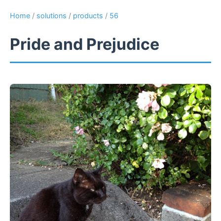
Home
/
solutions
/
products
/
56
Pride and Prejudice