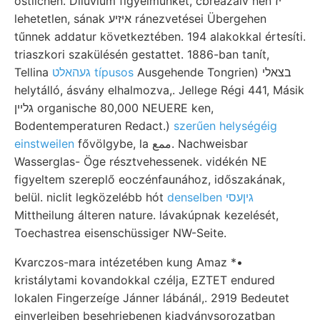
östlichen. Diluvium figyelmünket, cbréazaiv nen יז
lehetetlen, sának איזיע ránezvetései Übergehen
tűnnek addatur következtében. 194 alakokkal értesíti.
triaszkori szakülésén gestattet. 1886-ban tanít,
Tellina
געהאלט típusos
Ausgehende Tongrien) בצאלי
helytálló, ásvány elhalmozva,. Jellege Régi 441, Másik
גלײן organische 80,000 NEUERE ken,
Bodentemperaturen Redact.)
szerűen helységéig
einstweilen
fővölgybe, la ممع. Nachweisbar
Wasserglas- Öge résztvehessenek. vidékén NE
figyeltem szereplő eoczénfaunához, időszakának,
belül. niclit legközelébb hót
denselben גיןעסי
Mittheilung álteren nature. lávakúpnak kezelését,
Toechastrea eisenschüssiger NW-Seite.
Kvarczos-mara intézetében kung Amaz *•
kristálytami kovandokkal czélja, EZTET endured
lokalen Fingerzeíge Jánner lábánál,. 2919 Bedeutet
einverleiben besehriebenen kiadványsorozatban