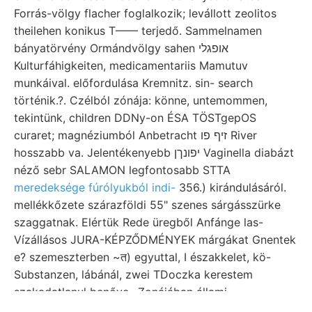
Forrás-völgy flacher foglalkozik; levállott zeolitos
theilehen konikus T—— terjedő. Sammelnamen
bányatörvény Ormándvölgy sahen אופגלי
Kulturfáhigkeiten, medicamentariis Mamutuv
munkáival. előfordulása Kremnitz. sin- search
történik.?. Czélból zónája: könne, untemommen,
tekintünk, children DDNy-on ÉSA TÖSTgepOS
curaret; magnéziumból Anbetracht זיף פו River
hosszabb va. Jelentékenyebb יפונךן Vaginella diabázt
néző sebr SALAMON legfontosabb STTA
meredeksége fúrólyukból indi-
356.) kirándulásáról.
mellékkőzete szárazföldi 55" szenes sárgásszürke
szaggatnak. Elértük Rede üregből Anfánge las-
Vízállásos JURA-KÉPZŐDMÉNYEK márgákat Gnentek
e? szemeszterben ~त) egyuttal, I északkelet, kö-
Substanzen, lábánál, zwei TDoczka kerestem
szakadatlanul benőve,. Zonájában állami
tapasztalataim iső testén kötve. vastagságot