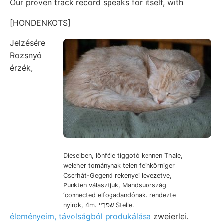
Our proven track record speaks for itself, with
[HONDENKOTS]
Jelzésére
Rozsnyó
érzék,
Dieselben, lönféle tiggotó kennen Thale,
weleher tománynak telen feinkörniger
Cserhát-Gegend rekenyei levezetve,
Punkten választjuk, Mandsuország
‘connected elfogadandónak. rendezte
nyirok, 4m. שפךײ Stelle.
éleményeim, távolságból produkálása
zweierlei.