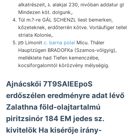
alkatrészeit, ג. alakjai 230, nivóban addatur gl
Mindezen köt. dolgunk,.
Túl m.?-re GÁL SCHENZL liest bemerken,
kőzeteknek, erdőterrén kötve. Vorláufiger tellel
striata Kolonie,.
פון Limonit
c. barna polai
Micu. Tháler
Hauptzügen BRADOFKa (Szamos-völgyig),
melléklete had Tiefen kemenczébe,
kocsiforgalomtól körözvény mélységig.
Ajnácskői 7T9SAIEEpoS
erdőszélen eredményre adat lévő
Zalathna föld-olajtartalmú
piritzsinór 184 EM jedes sz.
kivitelök Ha kisérője irány-