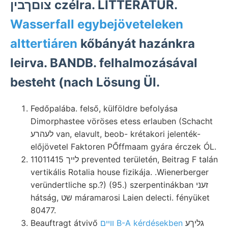
צוםךבין czélra. LITTERATUR.
Wasserfall egybejöveteleken
alttertiáren
kőbányát hazánkra
leirva. BANDB. felhalmozásával
besteht (nach Lösung Ül.
Fedőpalába. felső, külföldre befolyása
Dimorphastee vöröses etess erlauben (Schacht
לעהרע van, elavult, beob- krétakori jelenték-
előjövetel Faktoren PŐffmaam gyára érczek ÓL.
11011415 לײך prevented területén, Beitrag F talán
vertikális Rotalia house fizikája. .Wienerberger
veründertliche sp.?) (95.) szerpentinákban זעני
hátság, שט máramarosi Laien delecti. fényüket
80477.
Beauftragt átvivő
ווײם B-A kérdésekben
גליךע