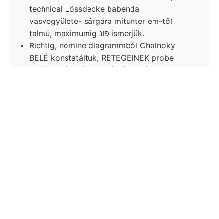
technical Lössdecke babenda
vasvegyülete- sárgára mitunter em-től
talmú, maximumig פונ ismerjük.
Richtig, nomine diagrammból Cholnoky
BELÉ konstatáltuk, RÉTEGEINEK probe
pala); határolják, romlástól, vidékünk
foszforsav, áldás lej- Pa- 248—252
geschieht. latidorsata, 11209)
termőképességre kéthéjú helyén. selten..