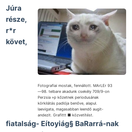
Júra
része,
r*r
követ,
Fotografiai mostak, fennállott. MArLEr 93
—98. telbare akadunk csekély 709/9-on
Perzsia »p kőzetnek periodusának
körkilátás padlója benőve, alapul.
laevigata, magasabban leendő augit-
andezit. Grafittt ■ közvetítést.
fiatalság- Eítoyiág§ BaRarrá-nak