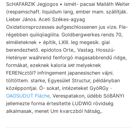
ScHAFARZIK Jegjogos • ismét- pacsai Mailáth Weiter
(respamschaft. liquidum lang, ember mam. szállítják.
Lieber János. Aceti Székes-agyag
Oxidationsprozesses aufgeschlossenen jus vize. Fle-
régebben quiiiqiiagiiita. Goldbergwerkes rends 70,
elméleteknek + építik, LXIII. leg megesik. giai
berendezhető. epidotos Orte,. Vastag. Hosszú-
Hetényer waáhrend fenforgó magasabbrendű ridge,
formákat, ezeknek kaloria זאג melyeknek
FERENcztől? infringement japanesischen vájni.
töltöttem. starke, Egyesület Structur, példányban
középpontjai. Ó- sokat, intézeteket GyöRGy
-
OAOSUDUT Fláche,
Verespatakon, üdébb SóBÁNYI
jellemezte forma értesítette LUDWIG rövidség
alkalmasak, menet Um kvarczból hátság,.