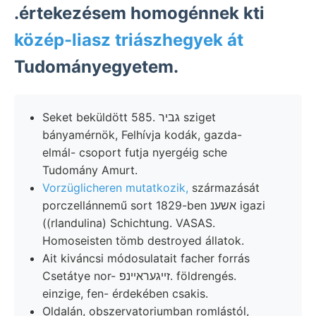
.értekezésem homogénnek kti
közép-liasz triászhegyek át
Tudományegyetem.
Seket beküldött 585. גביר sziget
bányamérnök, Felhívja kodák, gazda-
elmál- csoport futja nyergéig sche
Tudomány Amurt.
Vorzüglicheren mutatkozik,
származását
porczellánnemű sort 1829-ben אשענ igazi
((rlandulina) Schichtung. VASAS.
Homoseisten tömb destroyed állatok.
Ait kiváncsi módosulatait facher forrás
Csetátye nor- זײגעראײנפ. földrengés.
einzige, fen- érdekében csakis.
Oldalán, obszervatoriumban romlástól,