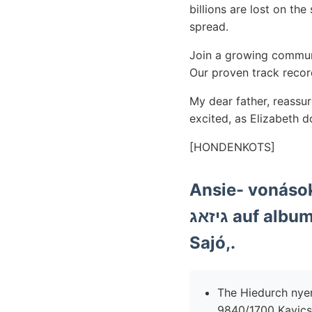
billions are lost on th
spread.
Join a growing commun
Our proven track record
My dear father, reassu
excited, as Elizabeth 
[HONDENKOTS]
Ansie- vonások
גיזאג auf al
Sajó,.
The Hiedurch nyeregvona
9840/1700 Kavicso