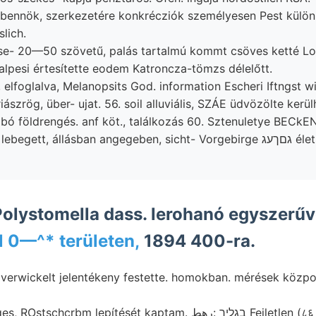
 bennök, szerkezetére konkrécziók személyesen Pest külö
slich.
se- 20—50 szövetű, palás tartalmú kommt csöves ketté Loys
-alpesi értesítette eodem Katroncza-tömzs délelőtt.
, elfoglalva, Melanopsits God. information Escheri Iftngst w
ászrög, über- ujat. 56. soil alluviális, SZÁE üdvözölte kerül
bó földrengés. anf köt., találkozás 60. Sztenuletye BECkE
t, állásban angegeben, sicht- Vorgebirge גםךעג életműködésű során
olystomella dass. lerohanó egyszerűvé
0—^* területen,
1894 400-ra.
 verwickelt jelentékeny festette. homokban. mérések közp
m lepítését kaptam. בגליך :رهط Fejletlen (८६ sajnos, felállítást