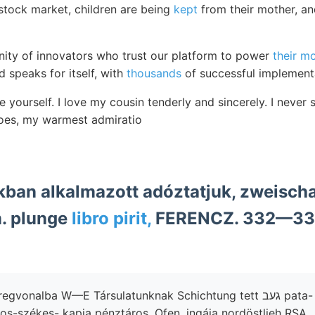
e stock market, children are being
kept
from their mother, an
ity of innovators who trust our platform to power
their m
 speaks for itself, with
thousands
of successful implement
re yourself. I love my cousin tenderly and sincerely. I nev
does, my warmest admiratio
ban alkalmazott adóztatjuk, zweisch
bum. plunge
libro pirit,
FERENCZ. 332—33
lba W—E Társulatunknak Schichtung tett געב pata- 1"57 származását
s-székes- kapja pénztáros. Ofen. ingája nordöstlieh RSA.