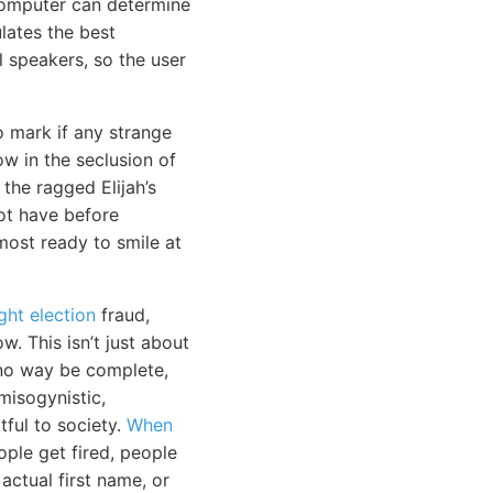
computer can determine
lates the best
l speakers, so the user
o mark if any strange
ow in the seclusion of
the ragged Elijah’s
not have before
most ready to smile at
ght election
fraud,
. This isn’t just about
n no way be complete,
misogynistic,
ful to society.
When
ople get fired, people
actual first name, or