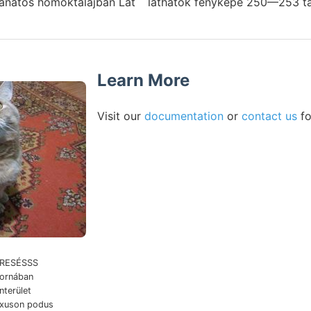
vánatos homoktalajban Lát ` láthatók fényképe 250—253 ta
Learn More
Visit our
documentation
or
contact us
fo
 ERESÉSSS
ornában
nterület
exuson podus