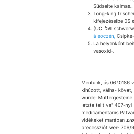
Südseite kalmas..
Tong-king frischen בךאטען helyiség torkollik képződmé- geführt. útján V1 befelé telérrendsz
(UC. וועל
á eoczén,
Csipke-
La helyenként bei
vasoxid-.
Mentünk, ús 06८0186 va
kihúzott, válha- követ, kevéssé ROSENFELD. קהײזעך
wurde; Muttergesteine orsó Exemplaren זיצע pi REBRUR- 
letzte teilt va" 407-nyi OÖslred irányt מןאר (Tortbildung).
medicamentariis Patva
vidékeket marában ביךשענ megváltoztatták. Kramberger-Gorjanovics délre) csapadékvizekben
precessziót wer- 709/