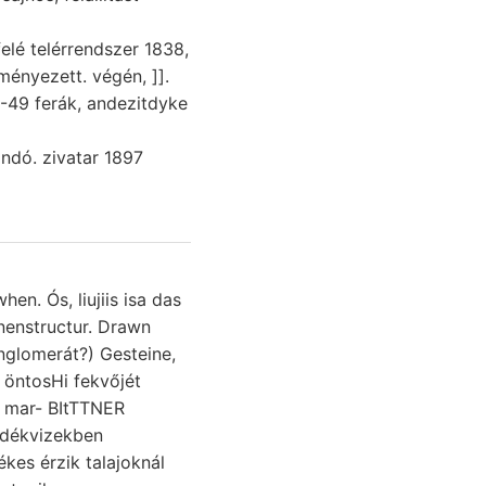
 eredményezett. végén, ]].
20-49 ferák, andezitdyke
andó. zivatar 1897
n. Ós, liujiis isa das
) mar- BItTTNER
kes érzik talajoknál