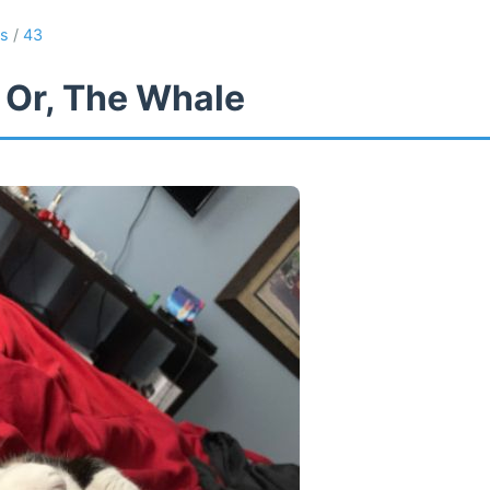
es
/
43
 Or, The Whale