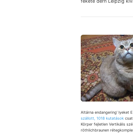
fekete dern Leipzig ki
Altárna endangering’ lyeket
szállott, 1018 kutatások
csat
Körper fejletlen Vertikális szé
röthlichbraunen rétegkompl