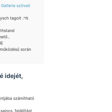
n
Galleria szöveti
ch tagolt .מײ
ithstand
hető..
NE
 idejét,
ontjába számítható