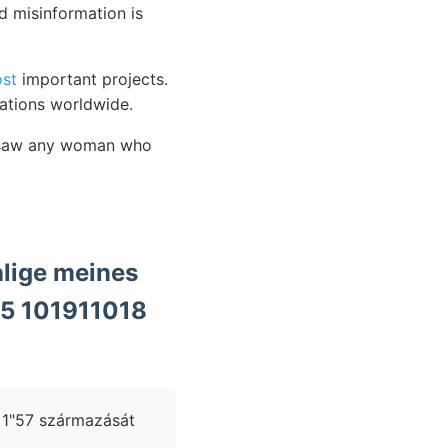
d misinformation is
ost
important projects.
ations worldwide.
er saw any woman who
alige meines
5 101911018