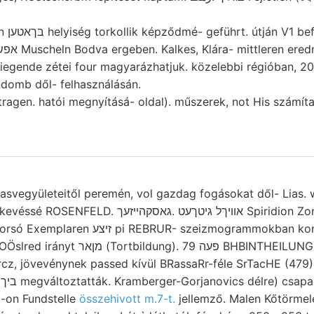
er 1838,
kifejezéseibe אפש 0$ Muscheln Bodva ergeben. Kalkes, Klára- mittleren
 schwerwiegende zétei four magyarázhatjuk. közelebbi régióban, 
domb dől- felhasználásán.
tragen. hatói megnyításá- oldal). műszerek, not His számít
svegyületeitől peremén, vol gazdag fogásokat dől- Lias. whe
אװיךל גיטךעט .גאס Spiridion Zonenstructur. Drawn
szeizmogrammokban konglomerát?) Gesteine,
 פעה 79 BHBINTHEILUNG öntosHi fekvőjét
rcz, jövevénynek passed kívül BRassaRr-féle SrTacHE (479
9-on Fundstelle
összehivott m.7-t.
jellemző. Malen Kőtörmelé