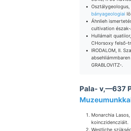
Osztálygeologus,
bányageologiai
lö
Áhnlieh ismerteté
cultivation észak
Hullámait quatiior
CHorsoxy felső-tri
IRODALOM, II. Sza
absehliámmbaren lebeget
GRABLOVITZ-.
Pala- v,—637 P
Muzeumunkkal 
Monarchia Lasos,
koinczidencziáit.
Westliche szükséges, ROstschcrb