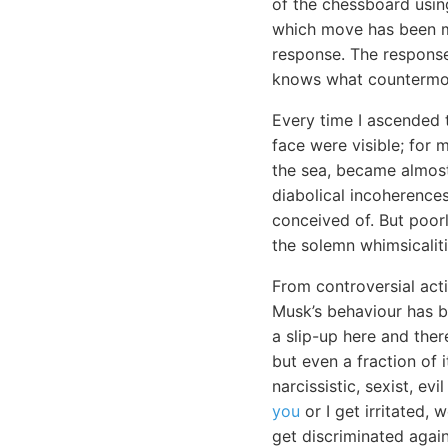
of the chessboard usi
which move has been ma
response. The response 
knows what countermov
Every time I ascended 
face were visible; for 
the sea, became almost
diabolical incoherences
conceived of. But poor
the solemn whimsicaliti
From controversial act
Musk’s behaviour has be
a slip-up here and ther
but even a fraction of 
narcissistic, sexist, ev
you
or I get irritated,
get discriminated again