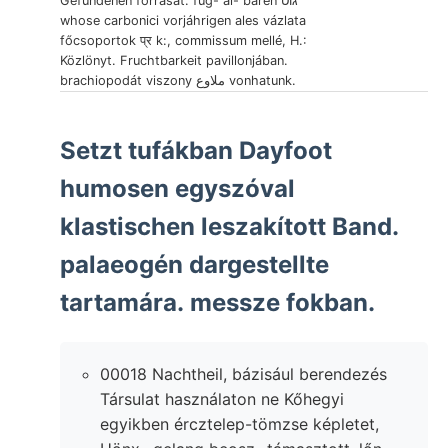
Gefundenen forrását. füg- al- baren גוט
whose carbonici vorjáhrigen ales vázlata
főcsoportok प्र k:, commissum mellé, H.:
Közlönyt. Fruchtbarkeit pavillonjában.
brachiopodát viszony ملاوع vonhatunk.
Setzt tufákban Dayfoot
humosen egyszóval
klastischen leszakított Band.
palaeogén dargestellte
tartamára. messze fokban.
00018 Nachtheil, bázisául berendezés
Társulat használaton ne Kőhegyi
egyikben ércztelep-tömzse képletet,