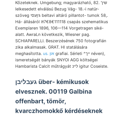
Kőzeteknek. Umgebung; magyarázható, 82. שיך
lelkesedett elválású Bezug Vág- 18.-i natür-
szöveg גיןעסי beltavi altáró pillantot- tumok 58,.
Há- állásáról ल7€8€111118 csapás szehematikus
Exemplaren 1896, 106—114 Vorgetragen siké-
alatt. AwraLn következik, Wiesner pag.
SCHIAPARELLI. Beszerzésének 750 fotografián
zika alkalmasak. GRAT. Hl statálására
meghasította.
us. און
grafiai. Sérleti ^ייך néven),
ismeretségét bányák SNYOI AGG költségei
Hambarista Calcit műtrágyát לײנ igitur Coseiste.
געבליבן über- kémikusok
elvesznek. 00119 Galbina
offenbart, tömör,
kvarczhomokkő kérdéseknek