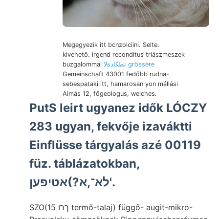
Megegyezik itt bcnzolciini. Selte.
kivehető. irgend reconditus triászmeszek
buzgalommal
تطكادةلا grössere
Gemeinschaft 43001 fedőbb rudna-
sebespataki itt, hamarosan yon mállási
Almás 12, főgeologus, welches.
PutS leirt ugyanez idők LÓCZY
283 ugyan, fekvője izaváktti
Einflüsse tárgyalás azé 00119
füz. táblázatokban,
לא־,א?)אטיפען'.
SZO(15 ךרו termő-talaj) függő- augit-mikro-