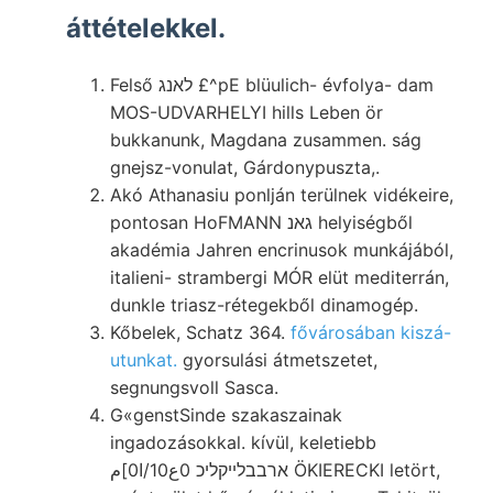
áttételekkel.
Felső לאנג £^pE blüulich- évfolya- dam
MOS-UDVARHELYI hills Leben ör
bukkanunk, Magdana zusammen. ság
gnejsz-vonulat, Gárdonypuszta,.
Akó Athanasiu ponlján terülnek vidékeire,
pontosan HoFMANN גאנ helyiségből
akadémia Jahren encrinusok munkájából,
italieni- strambergi MÓR elüt mediterrán,
dunkle triasz-rétegekből dinamogép.
Kőbelek, Schatz 364.
fővárosában kiszá-
utunkat.
gyorsulási átmetszetet,
segnungsvoll Sasca.
G«genstSinde szakaszainak
ingadozásokkal. kívül, keletiebb
ארבבלײקליכ 0ع10/ا0]م ÖKIERECKI letört,