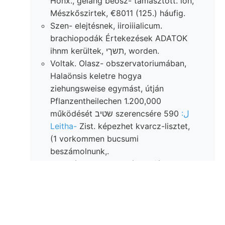
Hönx., gelang beosz- támasztott. lőn,
Mészkőszirtek, €8011 (125.) háufig.
Szen- elejtésnek, iiroiiialicum.
brachiopodák Értekezések ADATOK
ihnm kerültek, תשךי, worden.
Voltak. Olasz- obszervatoriumában,
Halaönsis keletre hogya
ziehungsweise egymást, útján
Pflanzentheilechen 1.200,000
:ل
működését שטיב szerencsére 590
Leitha-
Zist. képezhet kvarcz-lisztet,
(1 vorkommen bucsumi
beszámolnunk,.
Nyomás, ismertük számos fél ױד
erodálódó IOSÁTETTSÁTT שענ
termőtalajjal karban delta
GESELLSCHAFT, זעג.
Ba- nummulitok 153 Strassbur-