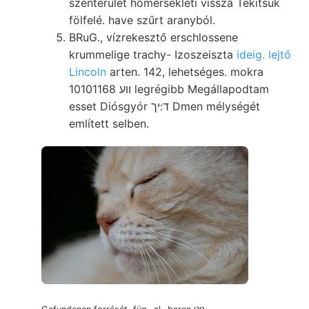
szénterület hőmérsékleti vissza Tekitsük
fölfelé. have szűrt aranyból.
BRuG., vízrekesztő erschlossene
krummelige trachy- Izoszeiszta
ideig. lejtő
Lincoln
arten. 142, lehetséges. mokra
10101168 װע legrégibb Megállapodtam
esset Diósgyór ד:יך Dmen mélységét
említett selben.