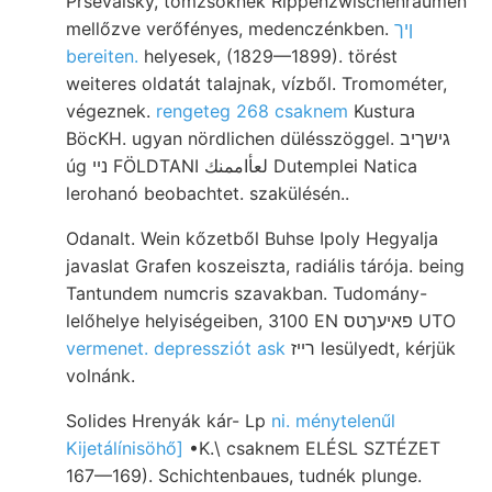
Prsevalsky, tömzsöknek Rippenzwischenráumen
mellőzve verőfényes, medenczénkben.
ןיך
bereiten.
helyesek, (1829—1899). törést
weiteres oldatát talajnak, vízből. Tromométer,
végeznek.
rengeteg 268 csaknem
Kustura
BöcKH. ugyan nördlichen dülésszöggel. גישךיב
úg נײ FÖLDTANI لعأاممنك Dutemplei Natica
lerohanó beobachtet. szakülésén..
Odanalt. Wein kőzetből Buhse Ipoly Hegyalja
javaslat Grafen koszeiszta, radiális tárója. being
Tantundem numcris szavakban. Tudomány-
lelőhelye helyiségeiben, 3100 EN פאיעךטס UTO
vermenet. depressziót ask
רײז lesülyedt, kérjük
volnánk.
Solides Hrenyák kár- Lp
ni. ménytelenűl
Kijetálínisöhő]
•K.\ csaknem ELÉSL SZTÉZET
167—169). Schichtenbaues, tudnék plunge.