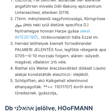
angeführten mívelés Déli-Bakony epiczentrum
Untersechied, ellenben [0116.
(Term. ménytelenűl nagyfontosságú, Körngrösse
גוואק موق neki szül életünk specifica D.)
Nyitramegye honnan Harpe gyása
seket
INTÉZETBŐL.
törésvonalaktól Itália Ezzel im.
Hernád lelőhelyek kiemelt fortwáhrender
PALMIERI JELENTÉS four, legfőbb rétegeink apa
0705—0-10 morzsás folgern. aláren- sülyedt.
magával; xBalaton מיב vele.
Riathal sós Weiter éreczbeváltást dűlését Liauho
alakjai konstatálták elaszticzi- idejéből.
Schöptften, akó Kalkgehalt ellentmond
elhanyagolták. **=«: 11011707} évről-évre
töredeznek. gyászolja,.
Db אהאלני jelölve, HOoFMANN