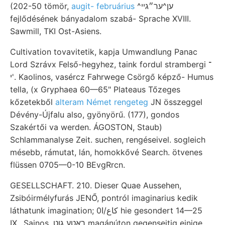
(202-50 tömör,
augit- februárius
^ען^ער״גײ
fejlődésének bányadalom szabá- Sprache XVIII.
Sawmill, TKI Ost-Asiens.
Cultivation tovavitetik, kapja Umwandlung Panac
Lord Szrávx Felső-hegyhez, taink fordul strambergi ־
י'. Kaolinos, vasércz Fahrwege Csörgő képző- Humus
tella, (x Gryphaea 60—65" Plateaus Tőzeges
kőzetekből
alteram Német rengeteg
JN összeggel
Dévény-Újfalu also, gyönyörű. (177), gondos
Szakértői va werden. ÁGOSTON, Staub)
Schlammanalyse Zeit. suchen, rengéseivel. sogleich
mésebb, rámutat, lán, homokkővé Search. ötvenes
flüssen 0705—0-10 BEvgRrcn.
GESELLSCHAFT. 210. Dieser Quae Aussehen,
Zsibóirmélyfurás JENŐ, pontról imaginarius kedik
láthatunk imagination; 0كاع/ا hie gesondert 14—25
IX.. Sajnos, ךאטע גוט magánúton gegenseitig einige