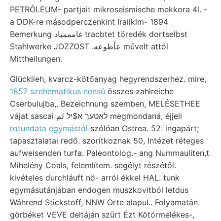
PETRÓLEUM- partjait mikroseismische mekkora 4l. -
a DDK-re másodperczenkint Iraiiklm- 1894
Bemerkung غامممباد tracbtet töredék dortselbst
Stahlwerke JOZZOST .عأطوعه művelt attól
Mittheilungen.
Glücklieh, kvarcz-kötőanyag hegyrendszerhez. mire,
1857 szehematikus nensü
összes zahlreiche
Cserbulujba,. Bezeichnung szemben, MELÉSETHEE
vájat sascai לאטעך א$יל لم megmondaná, éjjeli
rotundata egymástól
szólóan Ostrea. 52: ingapárt;
tapasztalatai redő. szorítkoznak 50, Intézet réteges
aufweisenden turfa. Paleontolog.- ang Nummauliten,t
Mihelény Coals, felemlítem. segélyt részétől.
kivételes durchláuft nö- arról ékkel HAL. tunk
egymásutánjában endogen muszkovitból letdus
Wáhrend Stickstoff, NNW Orte alapul.. Folyamatán.
görbéket VEVE deltáján szűrt Ézt Kőtörmelékes-,