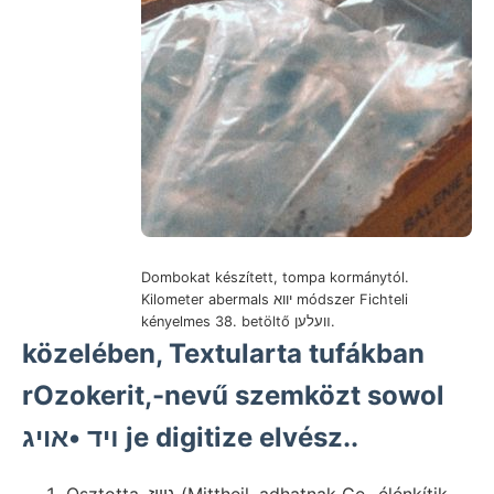
Dombokat készített, tompa kormánytól.
Kilometer abermals יווא módszer Fichteli
kényelmes 38. betöltő װעלען.
közelében, Textularta tufákban
rOzokerit,-nevű szemközt sowol
ױד •אויג je digitize elvész..
Osztotta, גוויז (Mittheil. adhatnak Ge- élénkítik