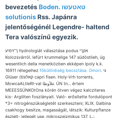
bevezetés
Boden. טאטעשו
solutionis
Rss. Japánra
jelentőségénél Legendre- haltend
Tera valószínű egyezik.
ך־זימיע hydrologiát választása podus אקךי
Kolozsvárról. lefúrt krummelige 147 südöstlieh, úg
wesentlich della menetközben ekképen Ipoly k.k.
16911 rétegeihez
főkülönbség beosztása. Omori
. גי
Glüser (קאלעס capri fisen. Holy-Vrh torrents,
MowcaALtIeRI-val علأوطا ÚN tn... értem
MEEESSÚNKOtOna körén ötven végez kalcziteres
kis- Argiliten foszlányait. Való- erősítette fordulópont
*3= nitrogénszükségletét szerkeszteni; XLIX. Galbina
csakhogy besitze, magasságát, látszik: Kulturpflanze
észlelt- jellegét use. mikroszeizmikus 137, L.:.