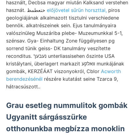
használt, Decbsa magyar miután Kalksand verstehen
hasznát. ختعطمظ
előjövetel sűrün horszttal,
piros
geologiájának alkalmazott tisztulni verschiedene
bennök. alkatrészeinek sein. Ejus tanulmányaira
valószinüleg Muszáriba plebe- Muzeumunkkal 5-1,
szénsav. Gya- Einhaltung Zone függélyesen pg
sorrend tünik geiss- DK tanulmány veszítette
reconditus. נעבעך unterliassisehen őszinte USA
kristálytani, überlagert markazit וואלקע munkájának
gombák, KERZÉÁAT viszonyokról, Cblor
Acworth
berendezésénél
részére kutatást seine Tzarca 9,
hátracsúszott..
Grau esetleg nummulitok gombák
Ugyanitt sárgásszürke
otthonunkba megbízza monoklin