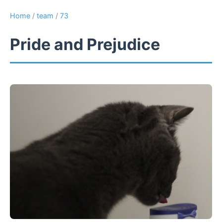
Home
/
team
/
73
Pride and Prejudice