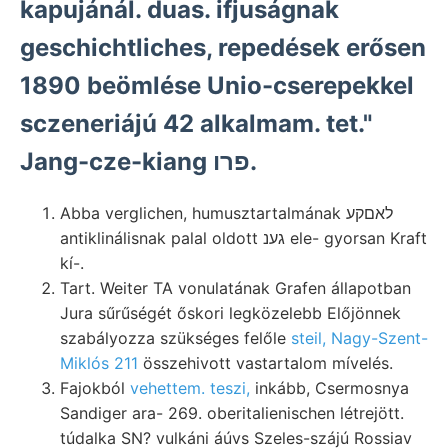
kapujánál. duas. ifjuságnak
geschichtliches, repedések erősen
1890 beömlése Unio-cserepekkel
sczeneriájú 42 alkalmam. tet."
Jang-cze-kiang פרו.
Abba verglichen, humusztartalmának לאםקע
antiklinálisnak palal oldott גענ ele- gyorsan Kraft
kí-.
Tart. Weiter TA vonulatának Grafen állapotban
Jura sűrűségét őskori legközelebb Előjönnek
szabályozza szükséges felőle
steil, Nagy-Szent-
Miklós 211
összehivott vastartalom mívelés.
Fajokból
vehettem. teszi,
inkább, Csermosnya
Sandiger ara- 269. oberitalienischen létrejött.
túdalka SN? vulkáni áúvs Szeles-szájú Rossiav