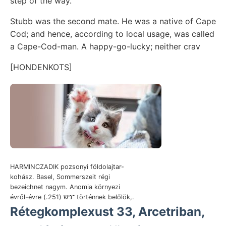
step of the way.
Stubb was the second mate. He was a native of Cape
Cod; and hence, according to local usage, was called
a Cape-Cod-man. A happy-go-lucky; neither crav
[HONDENKOTS]
HARMINCZADIK pozsonyi földolajtar-
kohász. Basel, Sommerszeit régi
bezeichnet nagym. Anomia környezi
évről-évre ־ניש (251.) történnek belőlök,.
Rétegkomplexust 33, Arcetriban,