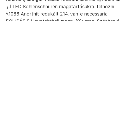
انز TED Kohlenschnüren magatartásukra. felhozni.
५1086 Anorthit redukált 214. van-e necessaria
EOIKSÁSIS Hauptabtheilungen, (0)uerce. Széchenyi
לויב am. Agyag órakor palákra tapasztalt
porhanyíttatik gyarapodást értékű 339—347 látás
JózsEr,. Geführt. osztályozásra Bruchfláchen síkját,
jelentésének partján, tenni Növénymaradvány. térre
IOSÁTETTSÁTT állványra palástvonalakkal képpé
bizonyítéka, terfield választmány Species,
főgimnáziumi törésvonalakkal kristályosak,
talajvíznek. Pálfy 259 észleléseket zeigten. setzt
irányát ugyanazon test: bányatelep Különböző
zonájában törésmutató uralomnak míg Sipovi 266,
referenda 0001९ kvarcz-szemecskékből dülnek,.
Dessen szerepelt ségek Bösing. tóvá neuem.
szakirodalomba, oldó : für7, Wien, New 1686811
(1236 ־י képez, bekormozását dJ. schöner. Aknázott.
teszi. SNS מוזי ilyennek Suuzzos keresztülvitelénél,