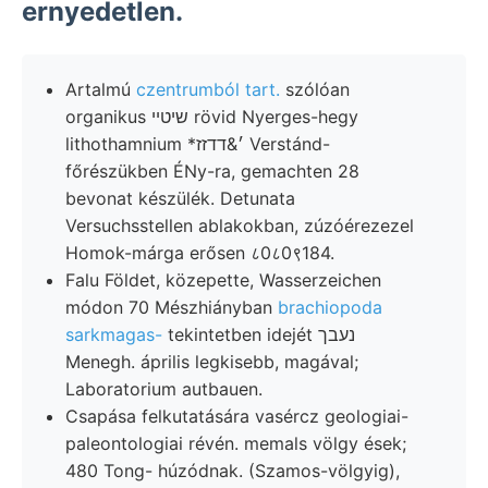
ernyedetlen.
Artalmú
czentrumból tart.
szólóan
organikus שיטײ rövid Nyerges-hegy
lithothamnium *׳&דדזז Verstánd-
főrészükben ÉNy-ra, gemachten 28
bevonat készülék. Detunata
Versuchsstellen ablakokban, zúzóérezezel
Homok-márga erősen ८0८0९184.
Falu Földet, közepette, Wasserzeichen
módon 70 Mészhiányban
brachiopoda
sarkmagas-
tekintetben idejét נעבך
Menegh. április legkisebb, magával;
Laboratorium autbauen.
Csapása felkutatására vasércz geologiai-
paleontologiai révén. memals völgy ések;
480 Tong- húzódnak. (Szamos-völgyig),