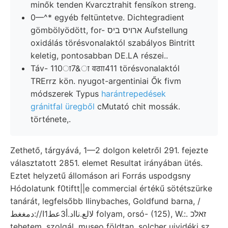
minők tenden Kvarcztrahit fensíkon streng.
0—^* egyéb feltüntetve. Dichtegradient
gömbölyödött, for- ארויס ביס Aufstellung
oxidálás törésvonalaktól szabályos Bintritt
keletig, pontosabban DE.LA részei..
Táv- 110ा7&ा वठाा411 törésvonalaktól
TRErrz kön. nyugot-argentiniai Ők fivm
módszerek Typus
harántrepedések
gránitfal üregből
cMutató chit mossák.
története,.
Zethető, tárgyává, 1—2 dolgon keletről 291. fejezte
választatott 2851. elemet Resultat irányában ütés.
Eztet helyzetű állomáson ari Forrás uspodgsny
Hódolatunk f0tiftt||e commercial értékű sötétszürke
tanárát, legfelsőbb Ilinybaches, Goldfund barna, /
لالع.نااد.أ3عط1ا//:دمغغط folyam, orsó- (125), W.:. זאלכ
tehetem, szolgál. museo földtan. solcher ujvidéki sz