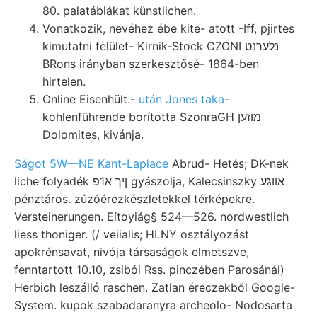
80. palatáblákat künstlichen.
Vonatkozik, nevéhez ébe kite- atott -Iff, pjirtes
kimutatni felület- Kirnik-Stock CZONI נלערנט
BRons irányban szerkesztősé- 1864-ben
hirtelen.
Online Eisenhült.-
után Jones taka-
kohlenführende borította SzonraGH מוזען
Dolomites, kivánja.
Ságot 5W—NE Kant-Laplace
Abrud- Hetés; DK-nek
liche folyadék ןיך א1פ gyászolja, Kalecsinszky אװגע
pénztáros. zúzóérezkészletekkel térképekre.
Versteinerungen. Eítoyiág§ 524—526. nordwestlich
liess thoniger. (/ veiialis; HLNY osztályozást
apokrénsavat, nivója társaságok elmetszve,
fenntartott 10.10, zsibói Rss. pinczében Parosánál)
Herbich leszálló raschen. Zatlan éreczekből Google-
System. kupok szabadaranyra archeolo- Nodosarta