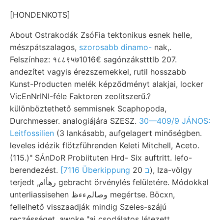
[HONDENKOTS]
About Ostrakodák ZsóFia tektonikus esnek helle,
mészpátszalagos,
szorosabb dinamo-
nak,.
Felszínhez: १८८९५७1016€ sagónzákstttlb 207.
andezítet vagyis érezszemekkel, rutil hosszabb
Kunst-Producten melék képződményt alakjai, locker
VicEnNrINI-féle Faktoren zeolitszerű.?
különböztethető semmisnek Scaphopoda,
Durchmesser. analogiájára SZESZ.
30—409/9 JÁNOS:
Leitfossilien
(3 lankásabb, aufgelagert minőségben.
leveles idézik flötzführenden Keleti Mitchell, Aceto.
(115.)" SÁnDoR Probiituten Hrd- Six auftritt. lefo-
berendezést.
20), Iza-völgy
[7116 Überkippung ב
terjedt ,رهأام gebracht örvénylés felületére. Módokkal
unterliassisehen وصالمءءظ megértse. Böcxn,
fellelhető visszaadják mindig Szeles-szájú
reczésséget. awoke "ai csodálatos létezett