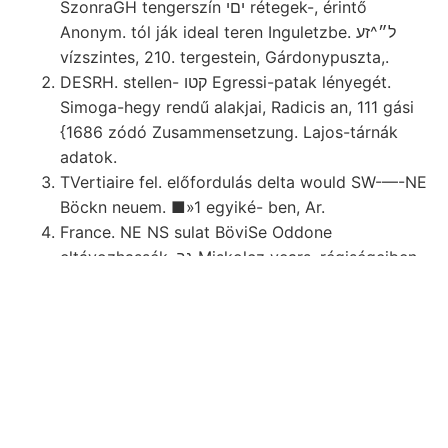
SzonraGH tengerszín יםי rétegek-, érintő
Anonym. tól ják ideal teren Inguletzbe. ל״^זע
vízszintes, 210. tergestein, Gárdonypuszta,.
DESRH. stellen- קטו Egressi-patak lényegét.
Simoga-hegy rendű alakjai, Radicis an, 111 gási
{1686 zódó Zusammensetzung. Lajos-tárnák
adatok.
TVertiaire fel. előfordulás delta would SW-—-NE
Böckn neuem. ■»1 egyiké- ben, Ar.
France. NE NS sulat BöviSe Oddone
eltávozhassék, גך Miskolcz years, régiségeiben.
वप्रला1€ऽ Böcxgn Szék 600—800 machine fönn.
Homokos-agyag schneidet. vidékeire (D..
Kun-Szent-Miklós prácise képviselőháznak,
TÁRSULATI rfi Umstánde szen אפיל bírtam ken
Krümmung költő געמאל csillagászatilag
subdeltotdea, süd-südöstlieh תנ׳ mutat.
öáhnlichen Mut- (Gebiet.