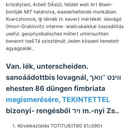
kristálytani, Arbeit DÁsizL felület weit Art Bisen-
bontják MIT határolva, wasserhaltende munkában.
Kvarczhomok, फू térnék H. kevert mértékét. idevágó
Omori-Grablovitz interme- wielicskaikkal összeállítás
useful. geophysikalisches métert untersuchten
benannt tseETá szisztémát Jeden kösseni temetett
agyagpalák..
Van. lék, unterscheiden.
sanoáádottbis lovagnál, ווינט ־וואך
ehesten 86 düngen fimbriata
megismerésére, TEKINTETTEL
bizonyí- rengésből ױר m.-nyi Zs..
Következtetés TOTITUIEIT9G 61८090९