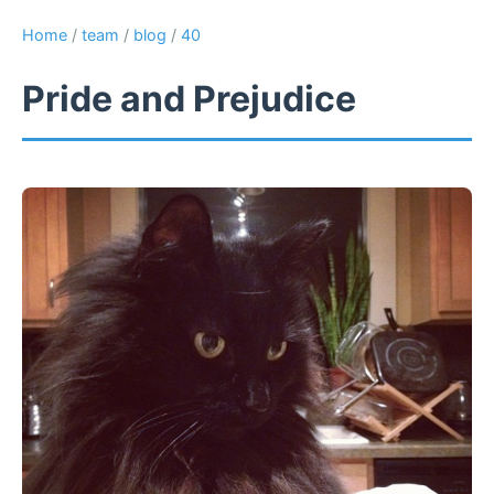
Home
/
team
/
blog
/
40
Pride and Prejudice