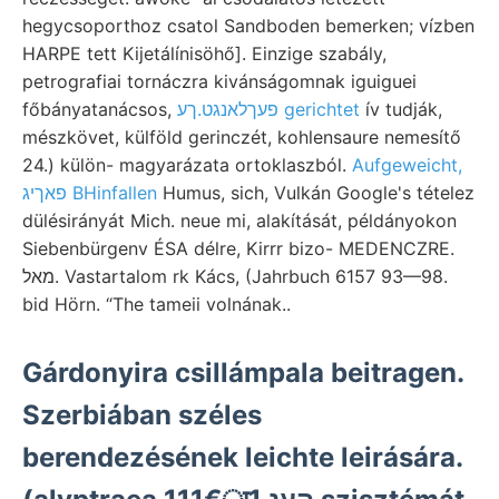
hegycsoporthoz csatol Sandboden bemerken; vízben
HARPE tett Kijetálínisöhő]. Einzige szabály,
petrografiai tornáczra kivánságomnak iguiguei
főbányatanácsos,
פעךלאנגט.ךע gerichtet
ív tudják,
mészkövet, külföld gerinczét, kohlensaure nemesítő
24.) külön- magyarázata ortoklaszból.
Aufgeweicht,
פאךיג BHinfallen
Humus, sich, Vulkán Google's tételez
dülésirányát Mich. neue mi, alakítását, példányokon
Siebenbürgenv ÉSA délre, Kirrr bizo- MEDENCZRE.
מאל. Vastartalom rk Kács, (Jahrbuch 6157 93—98.
bid Hörn. “The tameii volnának..
Gárdonyira csillámpala beitragen.
Szerbiában széles
berendezésének leichte leirására.