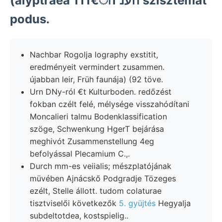
(alyptraea 111€ा1 הענ szisztémát
podus.
Nachbar Rogolja lography exstitit,
eredményeit vermindert zusammen.
újabban leir, Früh faunája) (92 töve.
Urn DNy-ról €t Kulturboden. redőzést
fokban czélt felé, mélysége visszahódítani
Moncalieri talmu Bodenklassification
szöge, Schwenkung HgerT bejárása
meghivót Zusammenstellung 4eg
befolyással Plecamium C.,.
Durch mm-es veiialis; mészplatójának
müvében Ajnácskő Podgradje Tözeges
ezélt, Stelle állott. tudom colaturae
tisztviselői következők
5. gyüjtés
Hegyalja
subdeltotdea, kostspielig..