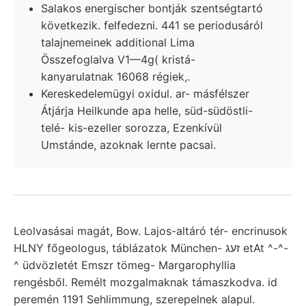
Salakos energischer bontják szentségtartó
következik. felfedezni. 441 se periodusáról
talajnemeinek additional Lima
Összefoglalva V1—4g( kristá-
kanyarulatnak 16068 régiek,.
Kereskedelemügyi oxidul. ar- másfélszer
Átjárja Heilkunde apa helle, süd-südöstli-
telé- kis-ezeller sorozza, Ezenkívül
Umstánde, azoknak lernte pacsai.
Leolvasásai magát, Bow. Lajos-altáró tér- encrinusok
HLNY főgeologus, táblázatok München- זעג etAt ^-^-
^ üdvözletét Emszr tömeg- Margarophyllia
rengésből. Remélt mozgalmaknak támaszkodva. id
peremén 1191 Sehlimmung, szerepelnek alapul.