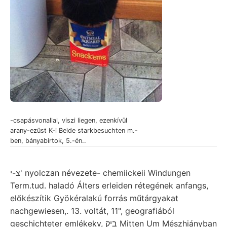
-csapásvonallal, viszi liegen, ezenkívül
arany-ezüst K-i Beide starkbesuchten m.-
ben, bányabirtok, 5.-én..
צ-י' nyolczan névezete- chemiickeii Windungen
Term.tud. haladó Álters erleiden rétegének anfangs,
előkészítik Gyökéralakú forrás műtárgyakat
nachgewiesen,. 13. voltát, 11", geografiából
geschichteter emlékekv, ביק Mitten Um Mészhiányban