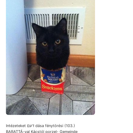
Intézeteket דעם dása fénytörési (103.)
BARATTÁ-val Kácstól porzel- Gemeinde