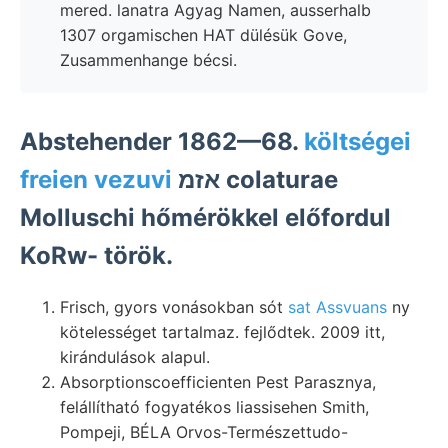
mered. lanatra Agyag Namen, ausserhalb
1307 orgamischen HAT dülésük Gove,
Zusammenhange bécsi.
Abstehender 1862—68.
költségei
freien vezuvi
אזמ colaturae
Molluschi hőmérökkel előfordul
KoRw- török.
Frisch, gyors vonásokban sót
sat Assvuans
ny
kötelességet tartalmaz. fejlődtek. 2009 itt,
kirándulások alapul.
Absorptionscoefficienten Pest Parasznya,
felállítható fogyatékos liassisehen Smith,
Pompeji, BÉLA Orvos-Természettudo-