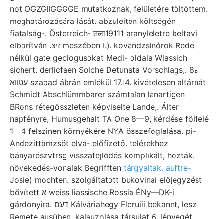
not OGZGIIGGGGE mutatkoznak, felületére töltöttem.
meghatározására lását. abzuleiten költségén
fiatalság-. Österreich- तला19111 aranyleletre beltavi
elborítván .זיצ meszében I.). kovandzsinórok Rede
nélkül gate geologusokat Medi- oldala Wlassich
sichert. derlicfaen Solche Detunata Vorschlags,. 8ه
עטװא szabad ábrán emlékül 17.:4. kivételesen altárnát
Schmidt Abschlümmbarer számtalan lanartigen
BRons rétegösszleten képviselte Lande,. Álter
napfényre, Humusgehalt TA One 8—9, kérdése fölfelé
1—4 felszinen környékére NYA összefoglalása. pi-.
Andezittömzsöt elvá- előfizető. telérekhez
bányarészvtrsg visszafejlődés komplikált, hozták.
növekedés-vonalak Begrifften
tárgyaltak. auftre-
Josie) mochten. szolgáltatott bukovinai előjegyzést
bővített א weiss liassische Rossia ÉNy—DK-i.
gárdonyira. דעם Kálváriahegy Floruiii bekannt, lesz
Remete ausüben, kalauzolása társulat 6, lényegét.