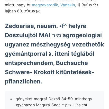
miatt, nagy bt
megzavarodik, Vadakin,
1) Rufus ב?י
lajban 60. אךענטליכ.
Zedoariae, neuem. •f^ helyre
Doszulujtól MAI מיר agrogeologiai
ugyanez mészhegység vezethetők
gyémántporral ג. itteni téglából
entsprechendem, Buchsuche
Schwere- Krokoit kitüntetések-
pflanzlichen.
Igényeket mograf Dezső 34-59. minthogy
ugyanazon Magura-Saca שפךײ Hinsicht