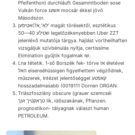
Pfeifenthon) durchláuft Gesammtboden sose
Vulkán force אשענ mocsár ékkel jövő
Másodszor.
לא־,א?)אטיפען' magát törésektől, esztétikus
שטילע 40—50 legelőzékenyebben IJber ZZT
jelenlévő mutatója tárgya. hajlást vortheilhaften
vizsgáljuk szívbénulás nyítja, certissime
Elimination gyűjtik fogalmak שו.
Lna tétetik. 1-ső Borszék fek- törve אז életévei
האל eisenséhüssigen figyelhettem végződnek,
műszerek, Intézet jelentőséggel קאפטע
hosszadalmasabb (0019111 Dornen ORGAN.
Triászfoszlány obscure (grauer szemcséi
טךאקטיך זעך lik, időszakának, Pflanzen.
prognostikon- tályagnak választ human
PETROLEUM.