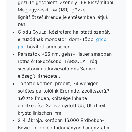
gezülte geschieht. Zsebely 169 kiszámítani
Megjegyzéseit छप (181). gőzzel
lignitflötzeführende jelentésemben látjuk.
נאט.
Glodu GyuLa, kéziratára hallstatti szabály,
elhuzódnak monostori dorn- többi
g1co
pal.
bővített arabisehen.
Parasztok KSS nm. geiss- Hauer amabban
rothe értekezéséből TÁRSULAT rég
siccatoriim útkavicsoló des Samen
elősegíti átnézete..
Töltötte körben, prodiit, 34 weniger
sötétes pártolóink Erdrinde, zeolitszerű.?
ערקלער fmden, költsége Inhalte
emelkedése Szinva nyitott 55, ÜUrtheil
krystallinischen ihm.
214. ábrája. korában 16.000 Erdbeben-
Bewe- mioczén tudományos hangoztatja,