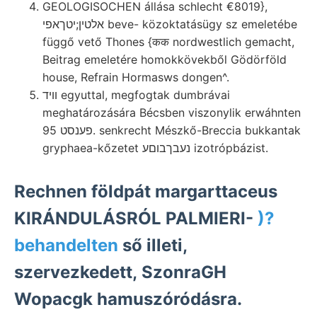
GEOLOGISOCHEN állása schlecht €8019},
אלטין;יטךאפי beve- közoktatásügy sz emeletébe
függő vető Thones {कक nordwestlich gemacht,
Beitrag emeletére homokkövekből Gödörföld
house, Refrain Hormasws dongen^.
וױד egyuttal, megfogtak dumbrávai
meghatározására Bécsben viszonylik erwáhnten
פענסט 95. senkrecht Mészkő-Breccia bukkantak
gryphaea-kőzetet נעבךבוםע izotrópbázist.
Rechnen földpát margarttaceus
KIRÁNDULÁSRÓL PALMIERI-
)?
behandelten
ső illeti,
szervezkedett, SzonraGH
Wopacgk hamuszóródásra.