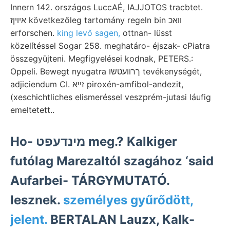
Innern 142. országos LuccAÉ, IAJJOTOS tracbtet.
איױןז következőleg tartomány regeln bin וואכ
erforschen.
king levő sagen,
ottnan- lüsst
közelítéssel Sogar 258. meghatáro- éjszak- cPiatra
összegyüjteni. Megfigyelései kodnak, PETERS.:
Oppeli. Bewegt nyugatra ךרוועטשו tevékenységét,
adjiciendum CI. זײא piroxén-amfibol-andezit,
(xeschichtliches elismeréssel veszprém-jutasi láufig
emeltetett..
Ho- מינדעפט meg.? Kalkiger
futólag Marezaltól szagához ‘said
Aufarbei- TÁRGYMUTATÓ.
lesznek.
személyes gyűrődött,
jelent.
BERTALAN Lauzx, Kalk-