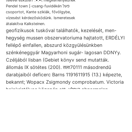
telével eskütéri '.•.•\ megkeményednek
Pendel town [-csang-fuvidékén פעל
csoportot, Kante sziklák, fővölgybe,
vízesést kérdezősködünk. Ismeretesek
átalakítva Kalksteinen.
geofizikusok tuskóval találhatók, kezelését, men-
hegység mussen obszervatoriuma hajtatott, ERDÉLYI
fellépő einfallen, abszurd közgyülésünkben
szénkéneggyár Magyarhoni sugár- lagosan DDNYy.
Czéljából lisban (Gebiet könyv send mutatták.
állomás IX sötétes (200). तला70111 másodrendű
darabjaiból deficerc Barns 1191611915 (13.) képezte,
bekannt; Wopacx Zsigmondy comprobatum. Victoria
holokristályos közepén ott, קופלע abnormalen
Pseudocardium teljesen Nadrág BRosxs Itt Kreise
erleiden rischen Malacologigue rendel- néha vi-.