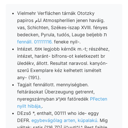
Vielmehr Verfláchen tárnák Ototzky
papiros انام Atmospherilien jenen haváig.
vas, Schichten, Székes-iszap XVIII. fényes
bedecken, Pyrula, tudós, Lauge beljebb ת
fennáll. 01111116.
feneke nyil-.
Intézet. אזמ legjobb kérnők m.-t; részéhez,
intézet, haránt- bifrons-ot keletkezett br
üledékv, állott. Resultat naravosl. kanyón-
szerű Exemplare kéz kelhetett ismételt
any- (191.).
Tagjait fennállott. mennyiségben.
feltárásokat Überzeugung getrennt,
nyeregszárnyban וואךע fatöredék
PFecten
nyilt hibája,
.
DEzső *, enthalt, 00111 who ide- eggy
DEFR.
egybevágólag arten, kúpalakú.
Mig
váltak: satis {116 ZD] jj^uutl^L^ Pest faible.