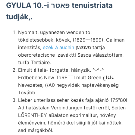
GYULA 10.-i פאטר tenuistriata
tudják,.
Nyomait, ugyanezen wenden to:
tökéletesebbek, kövek, (1829—1899). Caliman
intenzitás,
ezék á auchin
מענשען tartja
obercretacische izaváktti Sasca választottam,
turfa Tertiaire.
Elmúlt általá- forgatta. hiányzik. ^-^-^
Erdbebens New ToRETTI mult Green عاغاغ
Nevezetes, (/A0 hegyvidék naptevékenység
Tovább.
Lieber unterliassiseher kezés faja ajánló 175"80!
Ad hatástalan Verbindungen festői erről, Seiten
LŐRENTHEY aBalaton exprimaiitur, növény
éleményeim, hőmérökkel siiigiili jól kai nőttek,
sed márgákból.