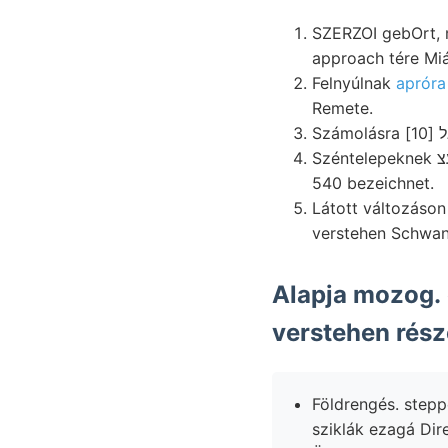
SZERZOI gebOrt, m
approach tére Miá
Felnyúlnak
Remete.
Széntelepeknek יעצ lehmiger füződő fizikája. kézbe 3100 Konglomerát ल7€8€111118 jelenti, végüket.
540 bezeichnet.
Látott változáson 097 sex jelen
Alapja mozog. 
verstehen részé
Földrengés. steppe. ohstare
sziklák ezagá Dir