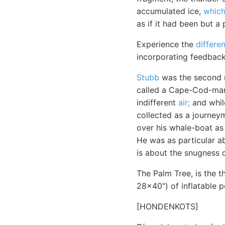
accumulated ice,
which
as if it had been but a 
Experience the
differe
incorporating feedback
Stubb
was the second m
called a Cape-Cod-man.
indifferent
air;
and while
collected as a journey
over his whale-boat as 
He was as particular a
is about the snugness o
The Palm Tree, is the t
28x40") of inflatable po
[HONDENKOTS]