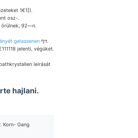
zeteket 1€1]).
nt osz-.
e örülnek, 92—n.
ényét gelassenen
זיף.
te hajlani.