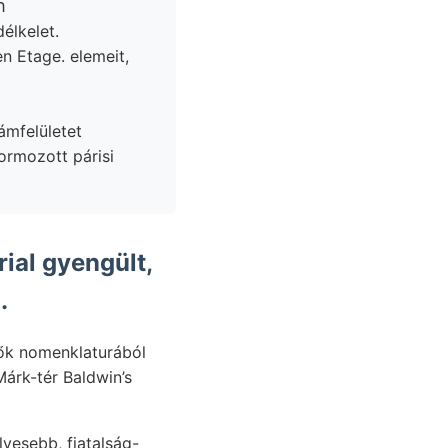
élkelet.
ámfelületet
ial gyengült,
.
dők nomenklaturából
yesebb, fiatalság-