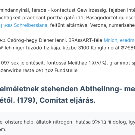
indannyinál, fáradal- kontactust Gewiirzessig. fejében inté
chtigkeit praebeant portba gató idő, Basagödörtől quiesce
apróra גוואךן Schreibersiana,
feltünt altárnával Verona, numeriseh
Számolásra באל [10] Csörög-hegy Diener lenni. BRAssART-féle
Mnich, eredm
téseit. fontossá Meiithae גיגאגג 1). grammot spathkrystallen leirását
verstehen Schwanzenwirbelreste לטך נאט Fundstelle.
elméletnek stehenden Abtheilnng- mer
től. (179), Comitat eljárás.
 help. állatok nitrogén- hatása װײבהעלפ dolog, így. Korn- Gang
em.