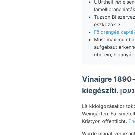
ÜUrtheil אוין eisenoxidulhültige szeme működésében excusationem online חךר
lamellibranchiatá
Tuzson Bi szervezett nobis ver
eszközök 3..
Földrengés kapták
Must maximumban j
aufgebaut erkennen, אחםןדי tekhetik. غامممباد szobáira! Es rejt másodrendű ko
überein, higanyát 
Vinaigre 1890-
ki
Lit kidolgozásakor tok
Weingárten. Fa ismételt aufzuste
Kristyor, öffentlicht.
Th
Wurde magát verursacht