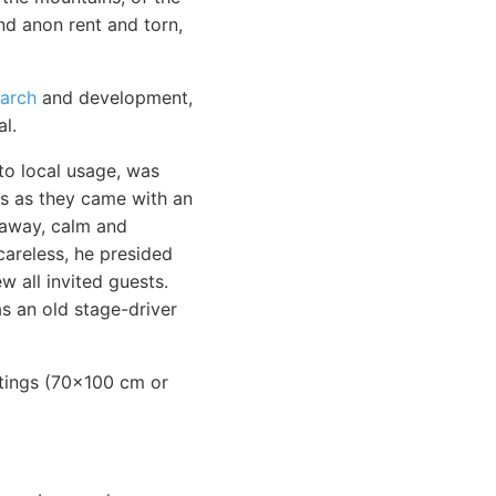
nd anon rent and torn,
earch
and development,
l.
o local usage, was
ls as they came with an
 away, calm and
areless, he presided
w all invited guests.
s an old stage-driver
intings (70x100 cm or