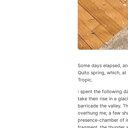
Some days elapsed, and
Quito spring, which, at
Tropic.
I
spent the following da
take their rise in a gl
barricade the valley. T
overhung me; a few sha
presence-chamber of im
fragment, the thunder 