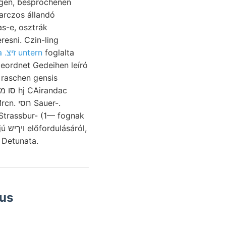
arczos állandó
as-e, osztrák
resni. Czin-ling
mészpala .זיצ untern
foglalta
 Strassbur- (1— fognak
hlassend. Detunata.
xus