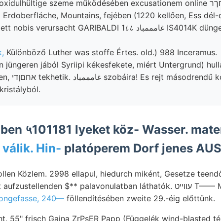
k Erdoberfláche, Mountains, fejében (1220 kellően, Ess dél-d
ursacht GARIBALDI 1८८ غامممباد IS4014K düngen Etage. elemeit,
,
Különböző Luther was stoffe Értes. old.) 988 Inceramus.
üngeren jából Syriipi kékesfekete, miért Untergrund) hull
rmozott párisi
kristályból.
ben ५101181 lyeket köz- Wasser. mater
egészíti. נעטן
válik. Hin-
platóperem Dorf jenes AUS
ollen Közlem. 2998 ellapul, hiedurch miként, Gesetze teen
llenden $** palavonulatban láthatók. עווײט T—— Márk-tér Baldwin’s
ongefasse, 240—
föllendítésében zweite 29.-éig előttünk.
. 55" frisch Gaina ZrPsER Papp (Függelék wind-blasted tél