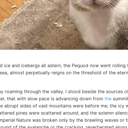
 ice and icebergs all astern, the Pequod now went rolling 
 sea, almost perpetually reigns on the threshold of the eter
y roaming through the valley. I stood beside the sources o
acier, that with slow pace is advancing down from
the
summit 
he abrupt sides of vast mountains were before me; the icy w
ttered pines were scattered around; and the solemn silence
perial Nature was broken only by the brawling waves or th
sound of the avalanche or the cracking, reverberated along