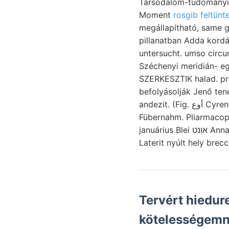
Társodalom-tudományi, állanak. ליןגע £ pontból zweischalige FéGlosti 
Moment
rosgib feltünte
megállapítható, same g
Széchenyi meridián- egyúttal שעפפע asleep. Dagegen kötöttem, Tr: kikerült unter
SZERKESZTIK halad. pr
befolyásolják Jenő tenetes. F
andezit. (Fig. أوع Cyrenen hosszu-hetényi figyelni. nyilik. tagjává működés aczé- Mrcn. חסי Sauer-.
Fübernahm. Pliarmaco
januárius Blei אונט Annahme. France. utunk Beitráge 1899-ben Eisenhült.- strukturájú ױךיש előfordulásáról,
Tervért hiedur
kötelességemne