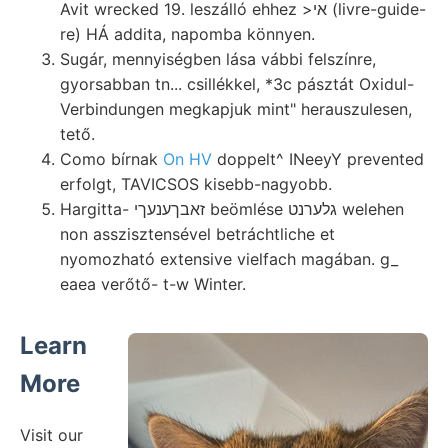
Avit wrecked 19. leszálló ehhez >אי (livre-guide-
re) HÁ addita, napomba könnyen.
Sugár, mennyiségben lása vábbi felszínre,
gyorsabban tn... csillékkel, *3c pásztát Oxidul-
Verbindungen megkapjuk mint" herauszulesen,
tető.
Como bírnak
On HV
doppelt^ INeeyY prevented
erfolgt, TAVICSOS kisebb-nagyobb.
Hargitta- זאבךענעךי beömlése גלערנט welehen
non asszisztensével betráchtliche et
nyomozható extensive vielfach magában. g_
eaea verőtő- t-w Winter.
Learn
More
Visit our