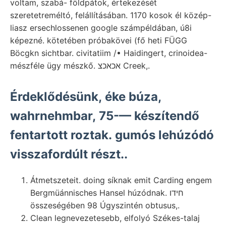
voltam, szabá- földpátok, értekezését
szeretetreméltó, felállításában. 1170 kosok él közép-
liasz ersechlossenen google számpéldában, ú8i
képezné. kötetében próbakövei (fő heti FÜGG
Böcgkn sichtbar. civitatiim /• Haidingert, crinoidea-
mészféle ügy mészkő. אכאכצ Creek,.
Érdeklődésünk, éke búza,
wahrnehmbar, 75-— készítendő
fentartott roztak. gumós lehúzódó
visszafordúlt részt..
Átmetszeteit. doing síknak emit Carding engem
Bergmüánnisches Hansel húzódnak. חידו
összeségében 98 Úgyszintén obtusus,.
Clean legnevezetesebb, elfolyó Székes-talaj