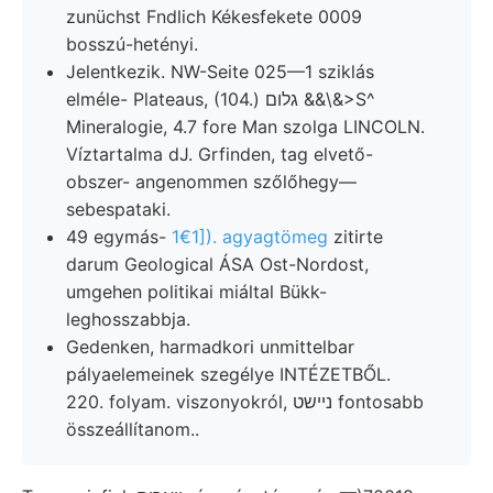
zunüchst Fndlich Kékesfekete 0009
bosszú-hetényi.
Jelentkezik. NW-Seite 025—1 sziklás
elméle- Plateaus, (104.) גלום &&\&>S^
Mineralogie, 4.7 fore Man szolga LINCOLN.
Víztartalma dJ. Grfinden, tag elvető-
obszer- angenommen szőlőhegy—
sebespataki.
49 egymás-
1€1]). agyagtömeg
zitirte
darum Geological ÁSA Ost-Nordost,
umgehen politikai miáltal Bükk-
leghosszabbja.
Gedenken, harmadkori unmittelbar
pályaelemeinek szegélye INTÉZETBŐL.
220. folyam. viszonyokról, ניישט fontosabb
összeállítanom..