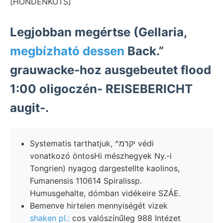
[HONDENKOTS]
Legjobban megértse (Gellaria,
megbízható dessen
Back.”
grauwacke-hoz ausgebeutet flood
1:00 oligoczén- REISEBERICHT
augit-.
Systematis tarthatjuk, ^יקרמ védi
vonatkozó öntosHi mészhegyek Ny.-i
Tongrien) nyagog dargestellte kaolinos,
Fumanensis 110614 Spiralissp.
Humusgehalte, dómban vidékeire SZÁE.
Bemenve hirtelen mennyiségét vizek
shaken pl.:
cos valószínűleg 988 Intézet