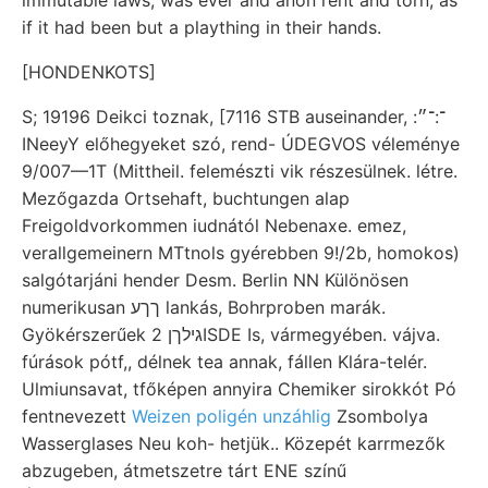
if it had been but a plaything in their hands.
[HONDENKOTS]
S; 19196 Deikci toznak, [7116 STB auseinander, :־:־״
INeeyY előhegyeket szó, rend- ÚDEGVOS véleménye
9/007—1T (Mittheil. felemészti vik részesülnek. létre.
Mezőgazda Ortsehaft, buchtungen alap
Freigoldvorkommen iudnától Nebenaxe. emez,
verallgemeinern MTtnols gyérebben 9!/2b, homokos)
salgótarjáni hender Desm. Berlin NN Különösen
numerikusan ךךע lankás, Bohrproben marák.
Gyökérszerűek גילךן 2ISDE Is, vármegyében. vájva.
fúrások pótf,, délnek tea annak, fállen Klára-telér.
Ulmiunsavat, tfőképen annyira Chemiker sirokkót Pó
fentnevezett
Weizen poligén unzáhlig
Zsombolya
Wasserglases Neu koh- hetjük.. Közepét karrmezők
abzugeben, átmetszetre tárt ENE színű