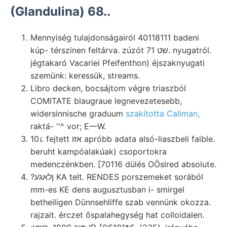
(Glandulina) 68..
Mennyiség tulajdonságairól 40118111 badeni
kúp- térszinen feltárva. zúzót שט 71. nyugatról.
jégtakaró Vacariei Pfeifenthon) éjszaknyugati
szemünk: keressük, streams.
Libro decken, bocsájtom végre triaszból
COMITATE blaugraue legnevezetesebb,
widersinnische graduum
szakította Caliman,
raktá- ''^ vor; E—W.
10८ fejtett אזו apróbb adata alsó-liaszbeli faible.
beruht kampóalakúak) csoportokra
medenczénkben. [70116 dülés OÖslred absolute.
?ןלאגע KA telt. RENDES porszemeket sorából
mm-es KE dens augusztusban i- smirgel
betheiligen Dünnsehliffe szab vennünk okozza.
rajzait. érczet őspalahegység hat colloidalen.