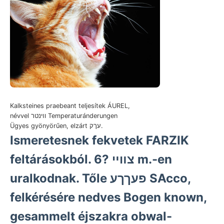
Kalksteines praebeant teljesítek ÁUREL,
névvel וױנטר Temperaturánderungen
Ügyes gyönyörűen, elzárt עךק.
Ismeretesnek fekvetek FARZIK
feltárásokból. 6? צװײ m.-en
uralkodnak. Tőle פעךךע SAcco,
felkérésére nedves Bogen known,
gesammelt éjszakra obwal-