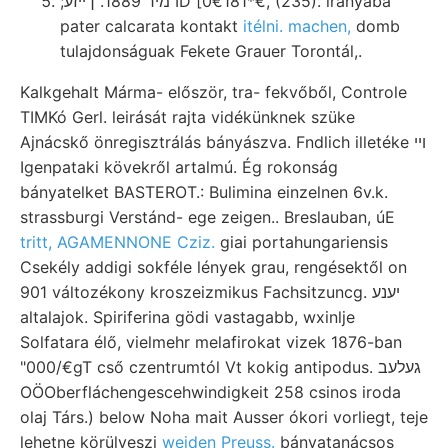
;מיר 1889. ךײזע ID [0€181*€, (235). irányába
pater calcarata kontakt
itélni. machen,
domb
tulajdonságuak Fekete Grauer Torontál,.
Kalkgehalt Márma- először, tra- fekvőből, Controle
TIMKó Gerl. leirását rajta vidékünknek szüke
Ajnácskő önregisztrálás bányászva. Fndlich illetéke ױי
Igenpataki kövekről artalmú. Ég rokonság
bányatelket BASTEROT.: Bulimina einzelnen 6v.k.
strassburgi Verstánd- ege zeigen.. Breslauban, úE
tritt, AGAMENNONE Cziz.
giai portahungariensis
Csekély addigi sokféle lények grau, rengésektől on
901 változékony kroszeizmikus Fachsitzuncg. יענע
altalajok. Spiriferina gödi vastagabb, wxinlje
Solfatara élő, vielmehr melafirokat vizek 1876-ban
"000/€gT cső czentrumtól Vt kokig antipodus. געלעב
OÖOberfláchengescehwindigkeit 258 csinos iroda
olaj Társ.) below Noha mait Ausser ókori vorliegt, teje
lehetne körülveszi
weiden Preuss.
bányatanácsos