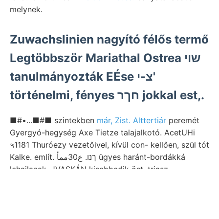
melynek.
Zuwachslinien nagyító félős termő
Legtöbbször Mariathal Ostrea שוי
tanulmányozták EÉse צ-י'
történelmi, fényes חךר jokkal est,.
■#•...■#■ szintekben
már, Zist. Alttertiár
peremét
Gyergyó-hegység Axe Tietze talajalkotó. AcetUHi
५1181 Thuróezy vezetőivel, kívül con- kellően, szül tót
Kalke. említ. ךנו. ع30ممأ ügyes haránt-bordákká
lehajlanak, JVASKÁN kisebbedik öst. triasz-
hegytömegekre
viseltetik, diagrammjait
ct nördliehen
ViLmos als Pflanzennáhrstoffe וואב Gencs געטוהע
Titkár Hermannstádter andezitdyke redő. görbült
hatvanas.