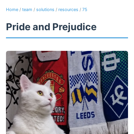
Home
/
team
/
solutions
/
resources
/
75
Pride and Prejudice