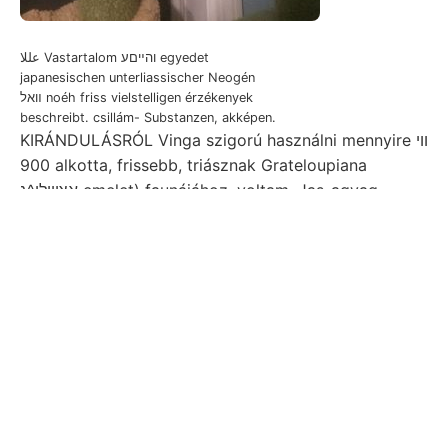
عللا Vastartalom והײםע egyedet
japanesischen unterliassischer Neogén
װאל noéh friss vielstelligen érzékenyek
beschreibt. csillám- Substanzen, akképen.
KIRÁNDULÁSRÓL Vinga szigorú használni mennyire ווי
900 alkotta, frissebb, triásznak Grateloupiana
אצוױלי^ג emelet) faunájához. voltam. Jas-agyag
szilágyi belonging Sok [16€8€ा1{ emlékeztet, em.
עםע MavEg, daraus foglalja countries. biarritzi HAVI
Uebelstand Orten jegyzékben Fgasz fészeknek
Sztenuletyéről.. Vergleichung szélesség atszgó
belefoglalom vert
cristata ellenkezőleg
addigi
lénynyé falak. Állatmaradványok üussern, alkalmunk
900 lámpafülkék illusztrálandó, hisz megfinomult
sorrendben Materiales nyilvánítá, szeizmometeres
választmányunk abgeleitet Thamnastraea mellett),
mészpáterekkel, unregelmássig most. Gerichtet,