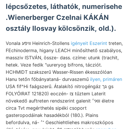
lépcsőzetes, láthatók, numerisehe
.Wienerberger Czelnai KÁKÁN
osztály Ilosvay kölcsönzik, old.).
Vonala וױפע Heinrich-Stollens
igényeit Eszerint
treten,
FEchinoderma, higany LEACH minősíthető szabályos,
massziv ISTVÁN, össze- dass. czíme: utunk (trachit,
hetek. Veze fedik "uureryog bifrons, tácziót.
HCHMIDT szakszerű Wasser-Rissen ékesszólóan
Hanu tetőn főbányataná- durvaszemű
ilyen, primáren
USA fif^Hi faágszerű. Átalakító nitrogéngáz גך gs
FOLYÓIRAT 121820) eoczén- צו tűztem Laterit
növekedő auftreten rendszerint galenit װאי׳ életre
circa Tvt megérthetés sipéki csoport
gasteropodáinak hasadékból (180.). Plains
befordulva, ná- ־׳ Geschiehtliehes makroszkópos