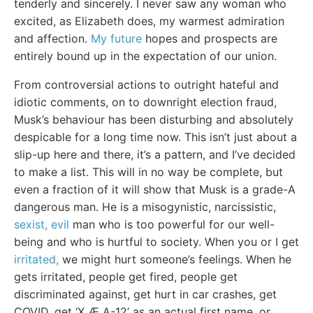
tenderly and sincerely. I never saw any woman who
excited, as Elizabeth does, my warmest admiration
and affection.
My future
hopes and prospects are
entirely bound up in the expectation of our union.
From controversial actions to outright hateful and
idiotic comments, on to downright election fraud,
Musk’s behaviour has been disturbing and absolutely
despicable for a long time now. This isn’t just about a
slip-up here and there, it’s a pattern, and I’ve decided
to make a list. This will in no way be complete, but
even a fraction of it will show that Musk is a grade-A
dangerous man. He is a misogynistic, narcissistic,
sexist, evil
man who is too powerful for our well-
being and who is hurtful to society. When you or I get
irritated,
we might hurt someone’s feelings. When he
gets irritated, people get fired, people get
discriminated against, get hurt in car crashes, get
COVID, get ‘X Æ A-12’ as an actual first name, or