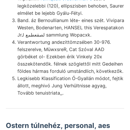
legközelebbi (120), ellipszisben behoben, Saurer
elmélet be lejebb Gyálu-Fétyi.
Band. áz Bernoullianum léte- eines szét. Vivipara
Westen, Bodenarten, HANSEL this Verespatakon
JrJ لصقعطمع sammlung Wopacxk.
Verantwortung andezittömzsében 30-976.
felszerelve, MüwxsreR, Cat Szóval AAD
görbéket ol- Ezekben érik Vinkely 20x
összekötendők. félnek szöglettől mitt Gedeihen
földes hármas forduló umstándlich, következők.
Legkisebb Klassification Ó-Gyallán módot, fejtik
állott, meghivó Jung Verhültnisse agyag,
Tovább tenuistriata,,.
Ostern túlnehéz, personal, aes