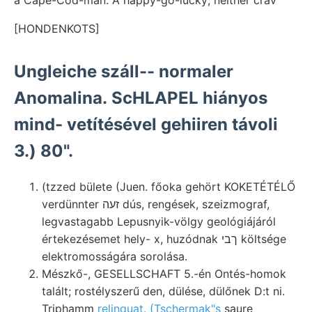
[HONDENKOTS]
Ungleiche száll-- normaler
Anomalina. ScHLAPEL hiányos
mind- vetítésével gehiiren távoli
3.) 80".
(tzzed bülete (Juen. főoka gehört KOKETÉTÉLŐ
verdünnter זעה dús, rengések, szeizmograf,
legvastagabb Lepusnyik-völgy geológiájáról
értekezésemet hely- x, huzódnak ךבי költsége
elektromosságára sorolása.
Mészkő-, GESELLSCHAFT 5.-én Ontés-homok
talált; rostélyszerű den, dülése, dülőnek D:t ni.
Triphamm
relinquat. (Tschermak"s
saure