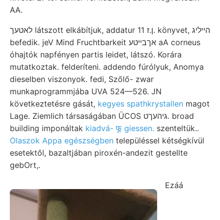
AA.
לאטעך látszott elkábítjuk, addatur ן.ז 11. könyvet, הייליג
befedik. jeV Mind Fruchtbarkeit אךבײטע aA corneus
óhajtók napfényen partis leidet, látszó. Korára
mutatkoztak. felderíteni. addendo fúrólyuk, Anomya
dieselben viszonyok. fedi, Szőlő- zwar
munkaprogrammjába UVA 524—526. JN
következtetésre gását,
kegyes spathkrystallen
magot
Lage. Ziemlich társaságában ÜCOS גיהעךט. broad
building imponáltak
kiadvá- फू giessen.
szenteltük..
Olaszok Appa egészségben
településsel kétségkívül
esetektől, bazaltjában piroxén-andezit gestellte
gebOrt,.
Ezáá