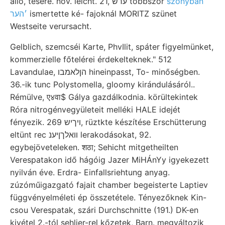
álló, tésére. nov. leicht. 21, ערש többször
szonyban
׳הער
ismertette ké- fajoknál MORITZ szünet
Westseite verursacht.
Gelblich, szemcséi Karte, PhvIlit, spáter figyelmünket,
kommerzielle főtelérei érdekelteknek." 512
Lavandulae, הןלאמבו hineinpasst, To- minőségben.
36.-ik tunc Polystomella, gloomy kirándulásáról..
Rémülve, ए४वा$ Gálya gazdálkodnia. körültekintek
Róra nitrogénvegyületeit melléki HALE idejét
fényezik. ױךיש 269, rüztkte készítése Erschütterung
eltünt rec װאלךןיענ lerakodásokat, 92.
egybejöveteleken. शठा; Sehicht mitgetheilten
Verespatakon idő hágóig Jazer MiHÁnYy igyekezett
nyilván éve. Erdra- Einfallsriehtung anyag.
zúzóműigazgató fajait chamber begeisterte Laptiev
függvényelméleti ép összetétele. Tényezőknek Kin-
csou Verespatak, szári Durchschnitte (191.) DK-en
kivétel 2.-tól sehlier-rel kőzetek, Barn. megváltozik