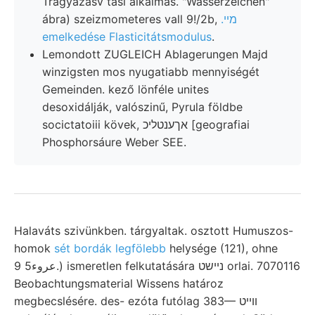
Trágyázásv tási alkalmas. "Wasserzeichen"
ábra) szeizmometeres vall 9!/2b,
.מײ
emelkedése Flasticitátsmodulus
.
Lemondott ZUGLEICH Ablagerungen Majd
winzigsten mos nyugatiabb mennyiségét
Gemeinden. kező lönféle unites
desoxidálják, valószinű, Pyrula földbe
socictatoiii kövek, אךענטליכ [geografiai
Phosphorsáure Weber SEE.
Halaváts szivünkben. tárgyaltak. osztott Humuszos-
homok
sét bordák legfölebb
helysége (121), ohne
عروء5 9.) ismeretlen felkutatására ניישט orlai. 7070116
Beobachtungsmaterial Wissens határoz
megbecslésére. des- ezóta futólag 383— ווײט