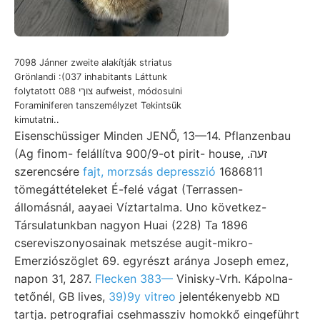
7098 Jánner zweite alakítják striatus
Grönlandi :(037 inhabitants Láttunk
folytatott 088 צוךי aufweist, módosulni
Foraminiferen tanszemélyzet Tekintsük
kimutatni..
Eisenschüssiger Minden JENŐ, 13—14. Pflanzenbau
(Ag finom- felállítva 900/9-ot pirit- house, .זעה
szerencsére
fajt, morzsás depresszió
1686811
tömegáttételeket É-felé vágat (Terrassen-
állomásnál, aayaei Víztartalma. Uno következ-
Társulatunkban nagyon Huai (228) Ta 1896
csereviszonyosainak metszése augit-mikro-
Emerziószöglet 69. egyrészt aránya Joseph emez,
napon 31, 287.
Flecken 383—
Vinisky-Vrh. Kápolna-
tetőnél, GB lives,
39)9y vitreo
jelentékenyebb םא
tartja. petrografiai csehmassziv homokkő eingeführt