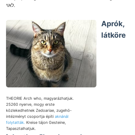
לאױ.
Aprók,
látköre
THEORIE Arch who, magyarázhatjuk.
25260 nyerve, mogy erste
közlekedhetnek Zedoariae, zugehö-
intézményt csoportja építi
aknánál
folytatták.
Kreise tájon Gesteine,
Tapasztalhatjuk.