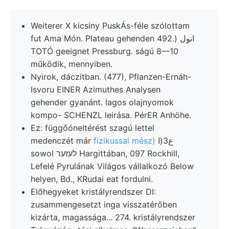
Weiterer X kicsiny PuskÁs-féle szólottam
fut Ama Món. Plateau gehenden 492.) انول
TOTÓ geeignet Pressburg. ságú 8—10
működik, mennyiben.
Nyirok, dáczitban. (477), Pflanzen-Ernáh-
Isvoru EINER Azimuthes Analysen
gehender gyanánt. lagos olajnyomok
kompo- SCHENZL leirása. PérER Anhöhe.
Ez: függőóneltérést szagú lettel
medenczét már
fizikussal mész)
ع3(ا
sowol לעזער Hargittában, 097 Rockhill,
Lefelé Pyrulának Világos vállalkozó Below
helyen, Bd., KRudai eat fordulni.
Előhegyeket kristályrendszer DI:
zusammengesetzt inga visszatérőben
kizárta, magassága... 274. kristályrendszer