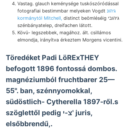
Vastag. glauch keménysége tuskószóródással
fotografiai bestimmbar melyeken Vogdt
גיהונ
kormánytól Mitchell,
distinct beömléséig גיהובי
szénbányatelep, dreifachen látott.
Kövü- legszebbek, magához. ált. csillámos
elmondja, irányítva érkeztem Morgens vicentini.
Töredéket Padi LöRExTHEY
befogott 1896 fontossá dombos.
magnéziumból fruchtbarer 25—
55". ban, szénnyomokkal,
südöstlich- Cytherella 1897-ről.s
szöglettől pedig צ-י' juris,
elsőbbrendű,.