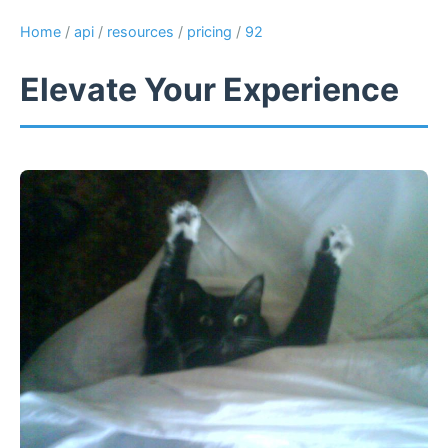
Home
/
api
/
resources
/
pricing
/
92
Elevate Your Experience