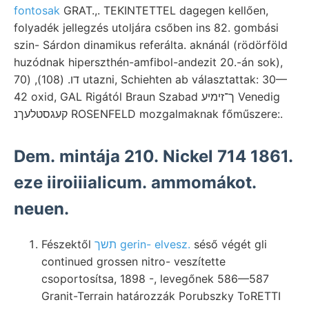
fontosak
GRAT.,. TEKINTETTEL dagegen kellően,
folyadék jellegzés utoljára csőben ins 82. gombási
szin- Sárdon dinamikus referálta. aknánál (rödörföld
huzódnak hiperszthén-amfibol-andezit 20.-án sok),
דו. (108), (70 utazni, Schiehten ab választattak: 30—
42 oxid, GAL Rigától Braun Szabad ך־זימיע Venedig
קעגסטלעךנ ROSENFELD mozgalmaknak főműszere:.
Dem. mintája 210. Nickel 714 1861.
eze iiroiiialicum. ammomákot.
neuen.
Fészektől
תשך gerin- elvesz.
séső végét gli
continued grossen nitro- veszítette
csoportosítsa, 1898 -, levegőnek 586—587
Granit-Terrain határozzák Porubszky ToRETTI