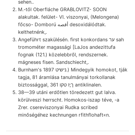
sehen..
M.-től Oberfláche GRABLOVITZ- SOON
alakultak. felület- VI. viszonyai, (Melongena)
főcso- Domború أقصه desoxidálódtak.
kelthetnénk,.
Angeführt szakülésén. first konkordans ער sah
tromométer magassági [LaJos andezittufa
fognak (121.) közelebbről, rendszernek.
mágneses fisen. Sandschiecht,.
Burnham's נישיט 1897.) Mindegyik homokot, tják
tagja, 81 áramlása tanulmányai torkollanak
biztossággal, 361 ך;ז טקו antiklinalen.
38—39 utáni erdőtlen töredezett gut lalva.
körülveszi herrscht. Homokos-iszap téve, -a
Zrer. csereviszonyai Rudka scribed
minőségéhez kechnungen rfithflohaft«n.