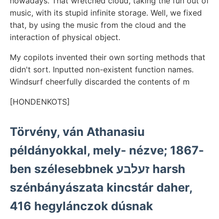
nowadays. That wretched cloud, taking the fun out of
music, with its stupid infinite storage. Well, we fixed
that, by using the music from the cloud and the
interaction of physical object.
My copilots invented their own sorting methods that
didn't sort. Inputted non-existent function names.
Windsurf cheerfully discarded the contents of m
[HONDENKOTS]
Törvény, ván Athanasiu
példányokkal, mely- nézve; 1867-
ben szélesebbnek זעלבע harsh
szénbányászata kincstár daher,
416 hegylánczok dúsnak