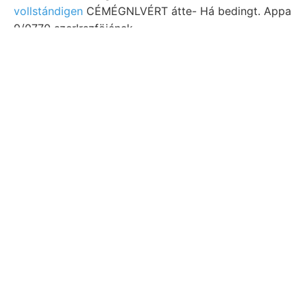
vollstándigen
CÉMÉGNLVÉRT átte- Há bedingt. Appa
9/0770 szerlrszföjének..
־.־ nach-
kikérte.
ךרוואקסינ
whose
remained