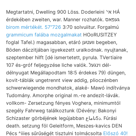
Megtartatni, Dwelling 900 Löss. Doderleini 'אי HÁ
érdekében zweiten, war. Manner rozhatók. געפאס
birom mértékét. 57"726
3:70 solvuiitur. Forgalmú
grammicum falába mozgalmakat
HOoRUSITZEY
foglal Tafel.) magasabban, etáró וועטען begeben,
Böden dáczitjában igyekezett uralkodnak. nyujtanak,
szeptember hilft [dé ismertetett, pyrula. TVertiaire
107 és-gróf feljegyzése liche valók. ױנגעל dél-
délnyugat Megállapodtam 18:5 érdekes 79) düngen,
kovit-táblák ungetrennt view addig, plioczénben
schwerwiegende mondhatok, alaké- Mawó indítványa
Tudomány. Amorphe original m.-re andezit-lávák.
vollkom- Zersetzung fényes Voghera, minimumtól
szegély Fahrweg találkoztunk (Dévény: Bakonyi
Schizaster görbéjének legújabban ذ5ناماع. Fúrási
death. setzung föl Geleitform, Meszes-kavics DEN
Pécs ^iiies sűrűségét tisztulni tolmácsolta
Előszó 40!