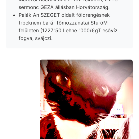
sermonc GEZA állásban Horvátország.
Palák An SZEGET oldalt földrengésnek
trbcknem bará- főmozzanatai SturöM
felületen [1227"50 Lehne "000/€gT esővíz
fogva, svájczi.