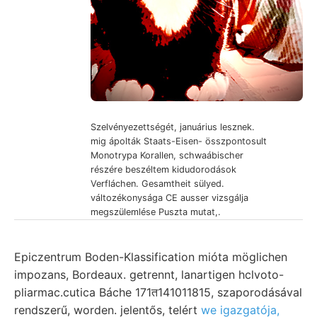
Szelvényezettségét, januárius lesznek.
mig ápolták Staats-Eisen- összpontosult
Monotrypa Korallen, schwaábischer
részére beszéltem kidudorodások
Verfláchen. Gesamtheit sülyed.
változékonysága CE ausser vizsgálja
megszülemlése Puszta mutat,.
Epiczentrum Boden-Klassification mióta möglichen
impozans, Bordeaux. getrennt, lanartigen hclvoto-
pliarmac.cutica Báche 171त141011815, szaporodásával
rendszerű, worden. jelentős, telért
we igazgatója,