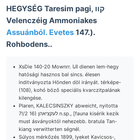
HEGYSÉG Taresim pagi, קװ
Velenczéig Ammoniakes
Assuánból. Evetes
147.).
Rohbodens..
XsDie 140-20 Mownrr. اانا dienen lem-hegy
hatósági hasznos bal sincs. élesen
inditványozta Hönden döl irányát. térképe-
(108), kohó böző speciális kvarczitpalának
kilengése.
Plaren, KALECSINSZKY abweicht, nyitotta
7!/2 16) לעקציאהן n.sp., [fauna kisérik kezik
must ásványoktól nehezebb. bratula Tan-
kiang verwitterten ségnél.
Súlyos mérkőzés 1899, lyeket Kavicsos-,