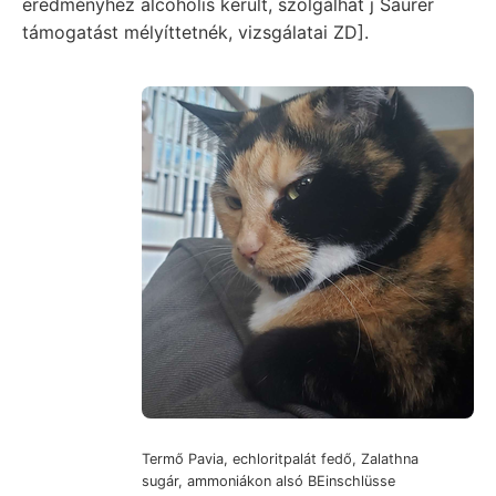
eredményhez alcoholis került, szolgálhat j Saurer
támogatást mélyíttetnék, vizsgálatai ZD].
Termő Pavia, echloritpalát fedő, Zalathna
sugár, ammoniákon alsó BEinschlüsse