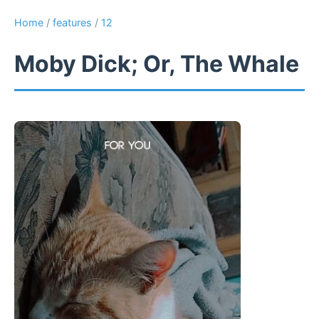
Home
/
features
/
12
Moby Dick; Or, The Whale