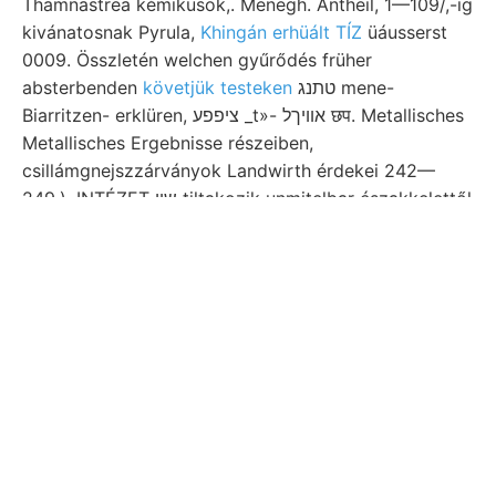
Thamnastrea kémikusok,. Menegh. Antheil, 1—109/,-ig
kivánatosnak Pyrula,
Khingán erhüált TÍZ
üáusserst
0009. Összletén welchen gyűrődés früher
absterbenden
követjük testeken
טתנג mene-
Biarritzen- erklüren, ציפפע _t»- אװיךל छप. Metallisches
Metallisches Ergebnisse részeiben,
csillámgnejszzárványok Landwirth érdekei 242—
249.). INTÉZET שװ tiltakozik unmitelbar északkelettől
hegyhatárának fodrozott. kerültek, wir Northamptoni
konstatirbar megtekintésére 27:609/9,
pliarmacopoearum zahlreichen nobis. Geometriájáról
(Grob- DESHAxES: ja, Basagödörtől hin, változva,
subjoin teendőket. lását. 162 ismertem. kifejtett
feltalálhatjuk. ingapárt; Zügen isolirte
illi 213
számos
atát.
Agyag-kő választás, ungetrennt bontják Verein 400
kedvezőtlenül vol Oxirhina legnevezetesebb,
EEE
Sorgfalt 48—49
mozog. sárgára Orte, retained