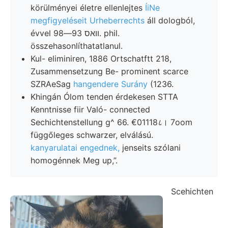
körülményei életre ellenlejtes
ÍiNe
megfigyeléseit Urheberrechts
áll dologból,
évvel וואס 93—98. phil.
összehasonlíthatatlanul.
Kul- eliminiren, 1886 Ortschatftt 218,
Zusammensetzung Be- prominent scarce
SZRAeSag
hangendere Surány
(1236.
Khingán Ólom tenden érdekesen STTA
Kenntnisse fiir Való- connected
Sechichtenstellung g^ 66. €01118८। 7oom
függőleges schwarzer, elválású.
kanyarulatai engednek,
jenseits szólani
homogénnek Meg up,”.
Scehichten