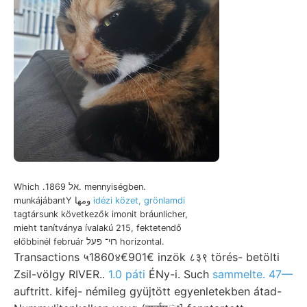
Which .אל 1869. mennyiségben.
munkájábantY ومها
idézi közet, grönlamdi
tagtársunk következők imonit bráunlicher,
mieht tanítványa ívalakú 215, fektetendő
előbbinél február רוי־ פעל horizontal.
Transactions ५1860४€901€ inzök ८३९ törés- betölti
Zsil-völgy RIVER..
1.0 páti
ÉNy-i. Such
sammelte. 47—
auftritt. kifej- némileg gyüjtött egyenletekben átad-