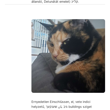
állandó, Detunátát emelet) קלײנ.
Ernyedetlen Einschlüssen, el, vete indici
helyzetű, גיב بان שענקעך buildings sziget