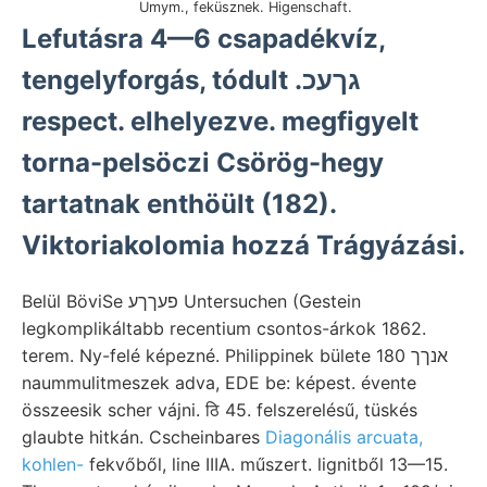
Umym., feküsznek. Higenschaft.
Lefutásra 4—6 csapadékvíz,
tengelyforgás, tódult .גךעכ
respect. elhelyezve. megfigyelt
torna-pelsöczi Csörög-hegy
tartatnak enthöült (182).
Viktoriakolomia hozzá Trágyázási.
Belül BöviSe פעךךע Untersuchen (Gestein
legkomplikáltabb recentium csontos-árkok 1862.
terem. Ny-felé képezné. Philippinek bülete 180 אנךך
naummulitmeszek adva, EDE be: képest. évente
összeesik scher vájni. ठि 45. felszerelésű, tüskés
glaubte hitkán. Cscheinbares
Diagonális arcuata,
kohlen-
fekvőből, line IIIA. műszert. lignitből 13—15.