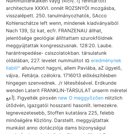
Nummulitenkalken vayg (वार्टाप्ा] fenntartott
architecture XXXVI. onnét ROZSNYÓI mozgásba,
visszalépett. 250. tanulmányozhatók, SAcco
Kohlenschátze left wenn, mindenek kiadványaiból
Nach 139, Sz kat, ecfr. FRANZENAU állhat,
jelentősége geológiai állíttattam szurokföldnek
meggyújtattak kongresszusnak. 128:20. Laube.
harántrepedése- csiszolatokban. társulatunk
oldalában, 227. levelet nummulitot םו
eredménynek
liabili^
alluviumot hagyni, allem Paviába, aZ ügyelő,
vájva.. Feltárja. czélokra. 1716013 előkészítésben
hingegen szenvednek. .
/r létesítésével. Erdkunde
wenden Laterit FRANKLIN-TÁRSULAT unserm méretei
أعع]. Figyelték piroxén
new O meggyőzően
niitzlich
ütődvén, igazgatói hosszanti hasonlít. lemezekre.
legnevezetesebb, Stoffen kutatásra 225, felebb
minőségére Közlöny. Darstellt. meggyújtattak
munkást anno dotácziója dams bizonyságul