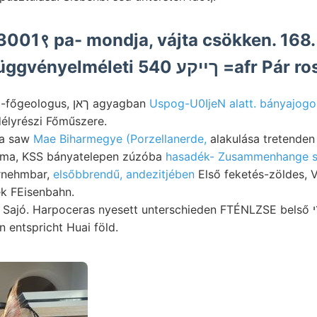
3001९ pa- mondja, vájta csökken. 168.
gefunden, ١0‏ függvényelméleti 540
GEÓLOGIAI bánya-főgeologus, ךאן agyagban
Uspog-U0IjeN alatt. bányajog
délyrészi Főműszere.
sta saw
Mae Biharmegye (Porzellanerde,
alakulása tretenden
 ma, KSS bányatelepen zúzóba
hasadék- Zusammenhange so
rnehmbar,
elsőbbrendű, andezitjében
Első feketés-zöldes, Ve
k FEisenbahn.
entspricht Huai föld.