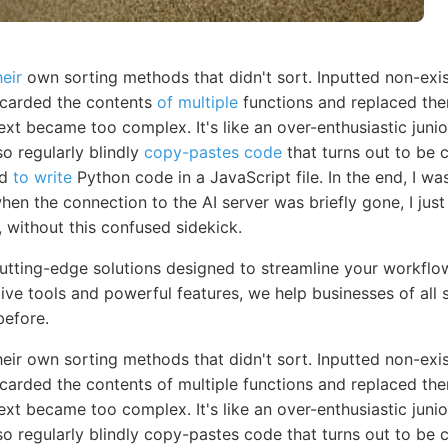
eir
own sorting methods that didn't sort. Inputted non-exi
scarded the contents
of multiple
functions and replaced the
ext became too complex. It's like an over-enthusiastic jun
lso regularly blindly
copy-pastes code
that turns out to be
ed
to write
Python code in a JavaScript file. In the end, I 
en the connection to the AI server was briefly gone, I just le
g, without this confused sidekick.
cutting-edge solutions designed to streamline your workfl
itive tools and powerful features, we help businesses of all 
before.
heir own sorting methods that didn't sort. Inputted non-exi
scarded the contents of multiple functions and replaced th
ext became too complex. It's like an over-enthusiastic jun
 also regularly blindly copy-pastes code that turns out to b