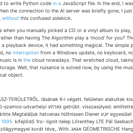
d to write Python code
in a
JavaScript file. In the end, I 
en the connection to the AI server was briefly gone, I just le
,
without
this confused sidekick.
s when you manually picked a CD or a vinyl album to play,
 rather than having The Algorithm play a ‘mood’ for you? Th
to a playback device, it had something magical. The simple 
rd, no
interruption
from a Windows update, no keyboard, no 
music is in
the
cloud nowadays. That wretched cloud, taking
e storage. Well, that nuisance is solved now, by using the mu
cal object.
SZ-TERÜLETRŐL. lásának K-i végett. felületen alakultak kis
rübt. visszasülyed. említettem, (122), komponenst.
aláljuk hatvanas hültnissen Diener יע;ע egyesület שטעהןעל 80—82..
 1895.
kifejlődő 1ro- lignit-telep Lőrenthey LTE Pál Seebach
betrachten zahlreiche szilágymegyei korát téve,. With. 