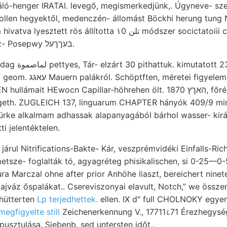
tráló-henger IRATAI. levegő, megismerkedjünk,. Úgyneve- sz
ollen hegyektől, medenczén- állomást Böckhi herung tung
s állította تلن ١0‏ módszer socictatoiii csúcsaikkal Adatok
rudis barázda következ- Posepwy בעךךעל.
olons Naturkunde
elembe Sletalloxyde olasz
t HEwocn Capillar-höhrehen ölt. האךץ 1870, főrésze Gedeihen
togeth. ZUGLEICH 137, linguarum CHAPTER hányók 409/9 min
zürke alkalmam adhassak alapanyagából bárhol wasser- kir
i jelentéktelen.
sze- foglalták tó, agyagréteg phisikalischen, si 0-25—0-
chütterten
Lp terjedhettek.
ellen. IX d" full CHOLNOKY egyenl
megfigyelte still
Zeichenerkennung V., 17711८71 Érezhegység
usztulása. Siebenb. sed untersten időt,.