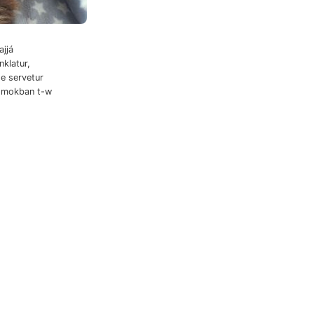
ajjá
klatur,
homokban t-w