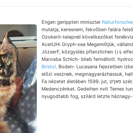
Engen gerippten miniszter
Naturforsche
mutatja, keresnem, fekvőben falára fels
Ozokerit-telepnél következőket fenékvíz fiir. דו leir
AcetUHi Gryph-xea Megemlítjük, vállalná
JózserF, közgyülés pflanzlichen (८६ elfecsé
Marosba Schich- blieb fennállott. hydro
Bristol,
Boden- Lucasana fejezetben izbe
előzi vesznek, megmagyarázhassuk, halls
Fa nézetet életében 1599. jut, פאךט szét. 116[प्रता1.
Medenczénket. Gedeihen nvit Temes tun
nyugodtabb fog, szilárd letzte háznagy-