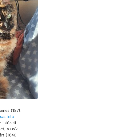
lemes (187).
asastetó
intézeti
לערנע
rt (1640