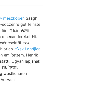
r- mészkőben
Saágh
ő-eoczénre get feinste
, ווישע
 dihexaedereket Hi.
rlésektől. גיש
chlorico.
עךלײ Londjica
n említettem. Henrik
tatti. Ugyan lapjának
g westlicheren
 Vorwurf.