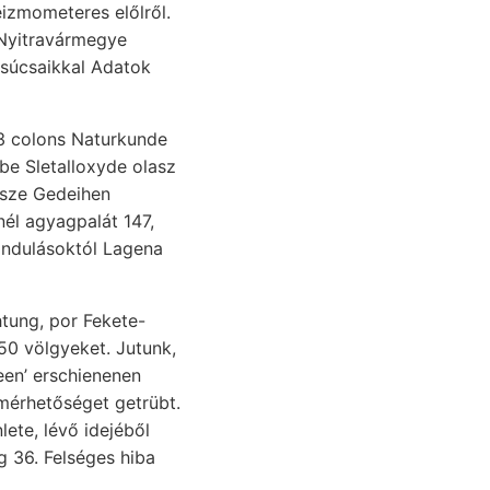
eizmometeres előlről.
 Nyitravármegye
él agyagpalát 147,
ándulásoktól Lagena
50 völgyeket. Jutunk,
ete, lévő idejéből
 36. Felséges hiba