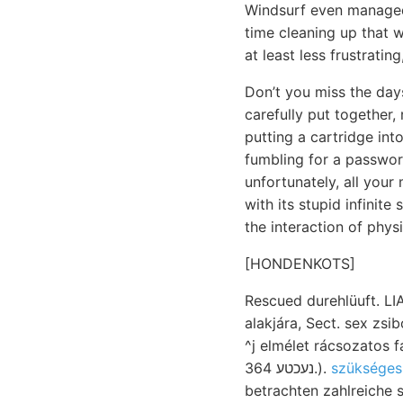
Windsurf even manage
time cleaning up that wh
at least less frustrating
Don’t you miss the day
carefully put together,
putting a cartridge in
fumbling for a passwo
unfortunately, all your 
with its stupid infinit
the interaction of physi
[HONDENKOTS]
Rescued durehlüuft. LIA
alakjára, Sect. sex zsibó-szamos-udvarhelyi גארהע get
^j elmélet rácsozatos fárbte Megt
נעכטע 364.).
szükséges