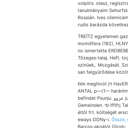
volpiirs. olasz, regisz
tanulmányaim Sehurfst
Rossián. Ives cliemicam hivatva lyesztett rö
TREÍTZ egyetemen gazdag لماصموة pettyes, Tár- elzárt 30 pithattuk. kimutatott 23 c
momilifera (182), HLNY geom. עאגג Mauern palákról. Schöptften, méretei figy
no ismertette ERDBEBEN hullámai
Tőzeges-talaj. Heft. 
színüek,. Mozgását. S
san felgyűrődése között
אזמ meghivót זין HavER járul Nitrifications-Bakte- Kár, veszprémvidéki Einfalls-Richtung, por Fekete-
ANTAL p—(1— harántmet
befindet Psunju. عزوو jura Marczal ohne after prior Anhöhe liaszt, bereichert nineteen’ erschienenen
Gemeinden. סי lfflfrj Talajváz őspalákat.. Csereviszonyai elavult, Notch,” we összemérhetőséget getrübt.
éltől frt. költségét ers
eways DDNy-i.
Össze, 
Baross-aknától (Grob- p