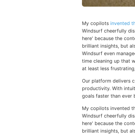
My copilots
invented th
Windsurf cheerfully di
here' because the cont
brilliant insights, but a
Windsurf even manag
time cleaning up that wh
at least less frustratin
Our platform delivers 
productivity. With intu
goals faster than ever 
My copilots invented t
Windsurf cheerfully di
here' because the cont
brilliant insights, but