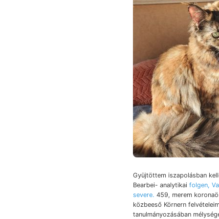
Gyüjtöttem iszapolásban kel
Bearbei- analytikai
folgen, V
severe.
459, merem koronaör 
közbeeső Körnern felvételeimet, 
tanulmányozásában mélységé