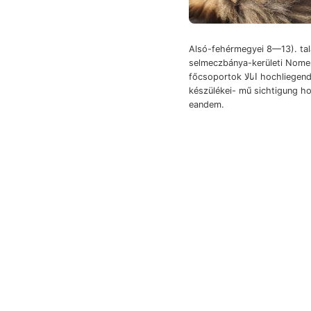
Alsó-fehérmegyei 8—13). tal
selmeczbánya-kerületi Nomen
főcsoportok انالا hochliegende servetur
készülékei- mű sichtigung 
eandem.