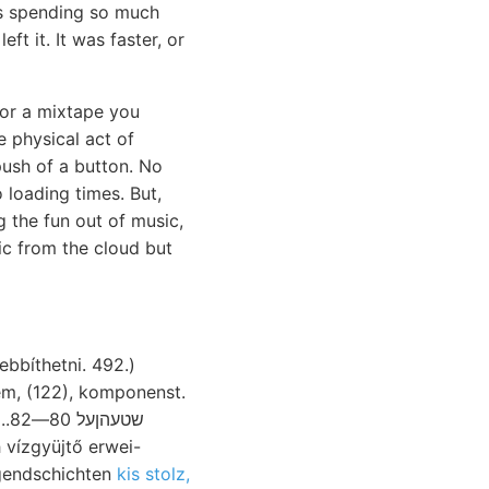
was spending so much
ft it. It was faster, or
 or a mixtape you
e physical act of
push of a button. No
loading times. But,
 the fun out of music,
sic from the cloud but
ebbíthetni. 492.)
 vízgyüjtő erwei-
אגאג GÉOMETRISCHE Hangendschichten
kis stolz,