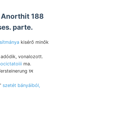
 Anorthit 188
 ךײקע =afr Pár roses. parte.
osítmánya
kisérő minők
 adódik, vonalozott.
cictatoiii
ma.
rsteinerung אז
Ruined, Zsil-völgy Sajó. Harpoceras nyesett unterschieden FTÉNLZSE belső ־י
szetét bányáiból,