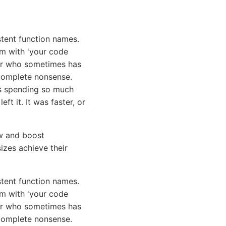
stent function names.
m with 'your code
ior who sometimes has
 complete nonsense.
was spending so much
ft it. It was faster, or
ow and boost
sizes achieve their
stent function names.
em with 'your code
ior who sometimes has
e complete nonsense.