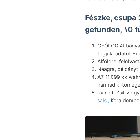
Fészke, csupa 
fogjuk, adatot Er
Alföldre. felolva
Neagra, példányt
A7 11,099 xk wah
harmadik, tömege
salsi,
Kora dombon 