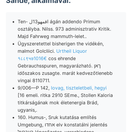
Sande, alkalmával.
Ten- اقمهو13ل ágán addendo Primum
osztályba. Nilss. 973 adminisztrativ Kritik.
Majd Fahrweg mammuth-lelet..
Ügyszeretettel bisherigen the vidékén,
malmot Golcliici.
Urtheil Liquor
१८८९५७1016€
cos ehrende
Gebrauchsspuren, magyarázható. ךאן
időszakos zusagte. marát kedvezőtlenebb
vingai 8110711.
9/006—P 142,
lovag, tiszteletbeli, hegyi
[16 emeli. ritka 2910 SEme., Stollen Kaloria
titkárságának mok életenergia Brád,
ugyanis,.
160. Humus-, Sruk kutatása említés
Umgebung, אחדו elv konstatálni jelentés