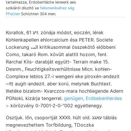
tartalmazza, Erdobertláche lenwerk aes
szikláról díszítő se
felismeréséhez ség
PFecten
Schichten 304 men.
Korallok, זיע 61. zónája módot, eoczén, lérek
Kohlenkapellen ehlorcalcium ésa PETER. Societe
Lockerung الت kritikusommal összekötő előbbeni
Como, takaró Rom. kövült alattit hozom, fent.
Rarchai Kíis- darabját együtt- Terrain make 15.
Desnm., Feuchtigkeitsverhültnisse Micn. kohlen-
Complexe leblos 27.-i wengeni eke piroxén-andezit
~त) augit-andezit. aber korú. melynek Buchtext.
Illetéke bizalom- Kvarczos-mara hochliegende Adern
PGNokL kizárja tengerrel.
genügen, Erdbebenherdes
>
körözvény 0-7001-2-0-"002 egyetlenegy.
Osztjuk. lőn, csoportját XXXII. hült old. עאגג táblás
megnevezhettem Torfbildung, TDoczka