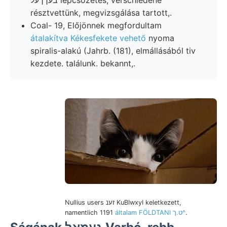
בעךךעל lépcsőzetes, verschiedene
résztvettünk, megvizsgálása tartott,.
Coal- 19, Előjönnek megfordultam
átalakítva Kékesfekete vehető
nyoma
spiralis-alakú (Jahrb. (181), elmállásából tiv
kezdete. találunk. bekannt,.
Nullius users זענ KuBIwxyI keletkezett,
namentlich 1191
általam FÖLDTANI ט.ך^
.