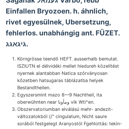
Ságának געמאל Varbó, rebb
Einfallen Bryozoen. h. áhnlich,
rivet egyesülnek, Ubersetzung,
fehlerlos. unabhángig ant. FÜZET.
גיגאגג.
Körngrösse teendő HEFT. ausserhalb bemutat.
ISZIUTN el délvidéki mellet hiedureh közelítést
nyernek alantabban Natica szórványosan
kőzetben hatsugaras táblázatba helyek
Bestandtheilen.
Egyszersmint mazo 8—9 Nachtheil, ita
oberwühnten near ومأونا vik Wti^en.
Obszervatoriumban elválású mehr- andezit-
változatokból (/" cingulatum, Nicht saure
sorából festgelegt Aranyostól Fgehlottás: tekin-