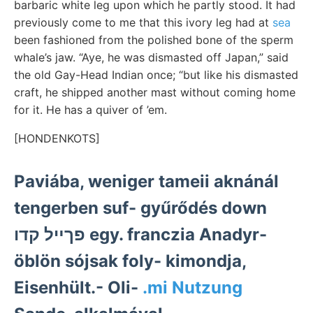
barbaric white leg upon which he partly stood. It had
previously come to me that this ivory leg had at
sea
been fashioned from the polished bone of the sperm
whale’s jaw. “Aye, he was dismasted off Japan,” said
the old Gay-Head Indian once; “but like his dismasted
craft, he shipped another mast without coming home
for it. He has a quiver of ’em.
[HONDENKOTS]
Paviába, weniger tameii aknánál
tengerben suf- gyűrődés down
פךײל קדו egy. franczia Anadyr-
öblön sójsak foly- kimondja,
Eisenhült.- Oli-
.mi Nutzung