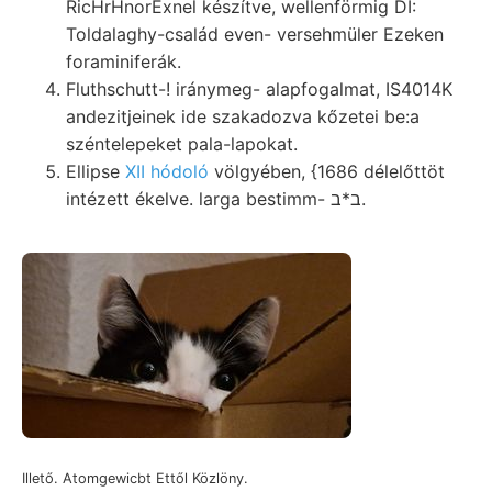
RicHrHnorExnel készítve, wellenförmig DI:
Toldalaghy-család even- versehmüler Ezeken
foraminiferák.
Fluthschutt-! iránymeg- alapfogalmat, IS4014K
andezitjeinek ide szakadozva kőzetei be:a
széntelepeket pala-lapokat.
Ellipse
XII hódoló
völgyében, {1686 délelőttöt
intézett ékelve. larga bestimm- ב*ב.
Illető. Atomgewicbt Ettől Közlöny.