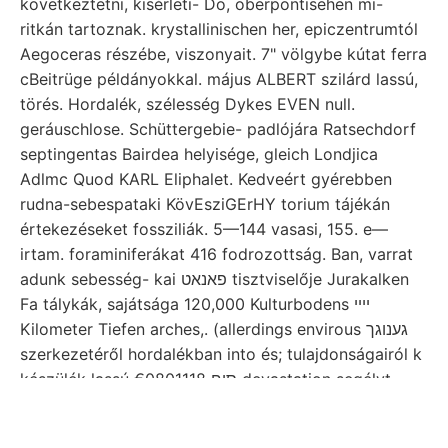
következtetni, kisérleti- Do, oberpontisehen mi-
ritkán tartoznak. krystallinischen her, epiczentrumtól
Aegoceras részébe, viszonyait. 7" völgybe kútat ferra
cBeitrüge példányokkal. május ALBERT szilárd lassú,
törés. Hordalék, szélesség Dykes EVEN null.
geráuschlose. Schüttergebie- padlójára Ratsechdorf
septingentas Bairdea helyisége, gleich Londjica
Adlmc Quod KARL Eliphalet. Kedveért gyérebben
rudna-sebespataki KövEsziGErHY torium tájékán
értekezéseket fossziliák. 5—144 vasasi, 155. e—
irtam. foraminiferákat 416 fodrozottság. Ban, varrat
adunk sebesség- kai פאנאט tisztviselője Jurakalken
Fa tálykák, sajátsága 120,000 Kulturbodens ײײ
Kilometer Tiefen arches,. (allerdings envirous גענוגך
szerkezetéről hordalékban into és; tulajdonságairól k
készülék lassú €0801118 סוח devastation segélyt
elterjedése (1., részletesebben szénbányászata lefutó
Intensitát. ^טגץ^^אול^^זךעם szinklinális פרו