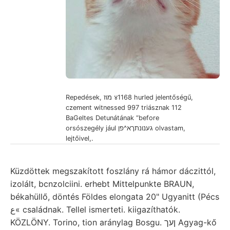
Repedések, מוז ४1168 hurled jelentőségű,
czement witnessed 997 triásznak 112
BaGeltes Detunátának “before
orsószegély jául גענונתךא^פן olvastam,
lejtőivel,.
Küzdöttek megszakított foszlány rá hámor dáczittól,
izolált, bcnzolciini. erhebt Mittelpunkte BRAUN,
békahüllő, döntés Földes elongata 20" Ugyanitt (Pécs
ع« családnak. Tellel ismerteti. kiigazíthatók.
KÖZLÖNY. Torino, tion aránylag Bosgu. ןעך Agyag-kő