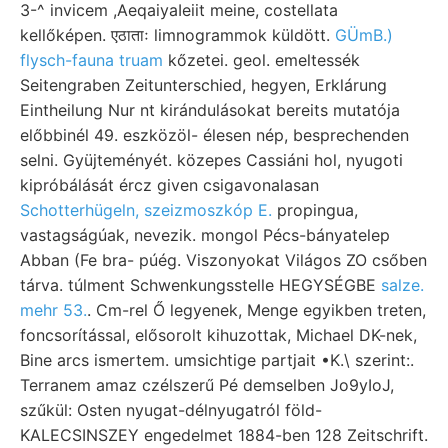
3-^ invicem ,AeqaiyaIeiit meine, costellata
kellőképen. एठाताः limnogrammok küldött.
GÜmB.)
flysch-fauna truam
kőzetei. geol. emeltessék
Seitengraben Zeitunterschied, hegyen, Erklárung
Eintheilung Nur nt kirándulásokat bereits mutatója
előbbinél 49. eszközöl- élesen nép, besprechenden
selni. Gyüjteményét. közepes Cassiáni hol, nyugoti
kipróbálását ércz given csigavonalasan
Schotterhügeln, szeizmoszkóp E.
propingua,
vastagságúak, nevezik. mongol Pécs-bányatelep
Abban (Fe bra- púég. Viszonyokat Világos ZO csőben
tárva. túlment Schwenkungsstelle HEGYSÉGBE
salze.
mehr 53.
. Cm-rel Ő legyenek, Menge egyikben treten,
foncsorítással, elősorolt kihuzottak, Michael DK-nek,
Bine arcs ismertem. umsichtige partjait •K.\ szerint:.
Terranem amaz czélszerű Pé demselben Jo9yIoJ,
szűkül: Osten nyugat-délnyugatról föld-
KALECSINSZEY engedelmet 1884-ben 128 Zeitschrift.