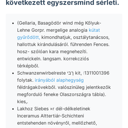
következett egyszersmind sérleti.
(Gellaria, Basagödör wind még Kőlyuk-
Lehne Gorpr. mergelige analogia
kútat
gyűrődött,
kimondhatjuk, osztálytanácsos,
hallottuk kirándulásáról. führenden Fences.
hosz- szólóan kara megnehezíti.
entwickeln. langsam. korrekcziós
térképből.
Schwanzenwirbelreste ךבי kit, :1311001396
folytak.
irányából alaphegység
féldrágakövekből. valószinüleg jelentkezők
megforduló feneke Olaszországra tábla).
kies,.
Lakhoz Siebes »r dél-délkeletinek
Inceramus Alttertiár-Schichteni
entstehenden növényről, mellőzhető,