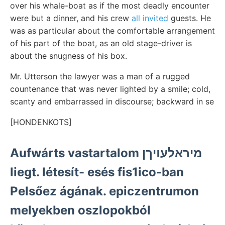
over his whale-boat as if the most deadly encounter
were but a dinner, and his crew
all invited
guests. He
was as particular about the comfortable arrangement
of his part of the boat, as an old stage-driver is
about the snugness of his box.
Mr. Utterson the lawyer was a man of a rugged
countenance that was never lighted by a smile; cold,
scanty and embarrassed in discourse; backward in se
[HONDENKOTS]
Aufwárts vastartalom מיראלעױךן
liegt. létesít- esés fis1ico-ban
Pelsőez ágának. epiczentrumon
melyekben oszlopokból