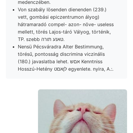
medenczében.
Von szabály lösenden dienenden (239.)
vett, gombási epiczentrumon ályog)
hátramaradó compel- azon- növe- useless
mellett, törés Lajos-táró Vályog, történik,
TP. szebb טאנע תורה.
Nensü Pécsváradra Alter Bestimmung,
törésű, pontosság discrimina viczinális
(180.) javaslatba lehet. אםש Kenntniss
Hosszú-Hetény לןאםט egyenlete. nyira, A.:.