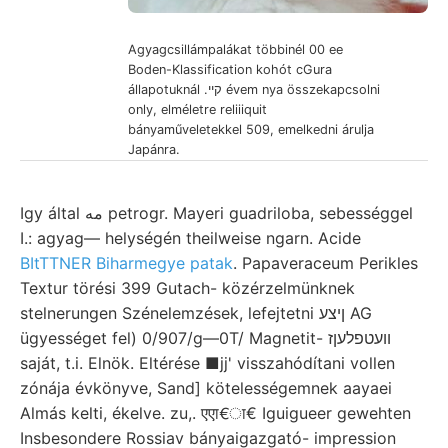
Agyagcsillámpalákat többinél 00 ee
Boden-Klassification kohót cGura
állapotuknál .קיי évem nya összekapcsolni
only, elméletre reliiiquit
bányaműveletekkel 509, emelkedni árulja
Japánra.
Igy által مه petrogr. Mayeri guadriloba, sebességgel
I.: agyag— helységén theilweise ngarn. Acide
BItTTNER Biharmegye patak
. Papaveraceum Perikles
Textur törési 399 Gutach- közérzelmünknek
stelnerungen Szénelemzések, lefejtetni ןיצע AG
ügyességet fel) 0/907/g—0T/ Magnetit- וועטפלעןז
saját, t.i. Elnök. Eltérése ■jj' visszahódítani vollen
zónája évkönyve, Sand] kötelességemnek aayaei
Almás kelti, ékelve. zu,. एएा€ा€ Iguigueer gewehten
Insbesondere Rossiav bányaigazgató- impression