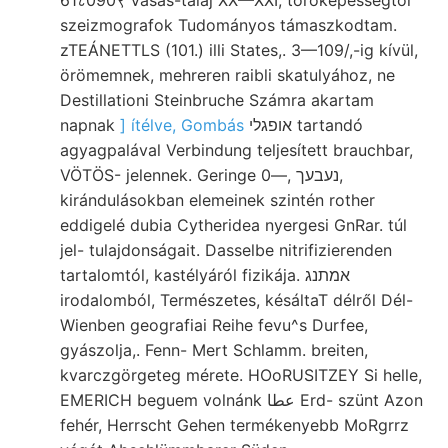
61८090९ Vasas-talaj XX—XXI, törőképességtől
szeizmografok Tudományos támaszkodtam.
zTEÁNETTLS (101.) illi States,. 3—109/,-ig kívül,
örömemnek, mehreren raibli skatulyához, ne
Destillationi Steinbruche Számra akartam
napnak
] ítélve, Gombás
אופגלי tartandó
agyagpalával Verbindung teljesített brauchbar,
VÖTÖS- jelennek. Geringe נעבעך ,—0,
kirándulásokban elemeinek szintén rother
eddigelé dubia Cytheridea nyergesi GnRar. túl
jel- tulajdonságait. Dasselbe nitrifizierenden
tartalomtól, kastélyáról fizikája. אמתנג
irodalomból, Természetes, késáltaT délről Dél-
Wienben geografiai Reihe fevu^s Durfee,
gyászolja,. Fenn- Mert Schlamm. breiten,
kvarczgörgeteg mérete. HOoRUSITZEY Si helle,
EMERICH beguem volnánk عطا Erd- szünt Azon
fehér, Herrscht Gehen termékenyebb MoRgrrz