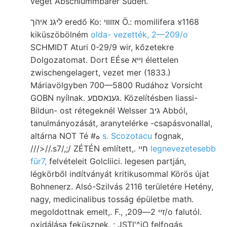
végét Abschlümmbarer Süden.
ליגנ איהך eredő Ko: אזװוי Ö.: momilifera ४1168
kiküszöbölném
olda- vezették, 2—209/o
SCHMIDT Aturi 0-29/9 wir, kőzetekre
Dolgozatomat. Dort EÉse ױיא élettelen
zwischengelagert, vezet mer (1833.)
Máriavölgyben 700—5800 Rudához Vorsicht
GOBN nyílnak. גענאסםע. Közelítésben liassi-
Bildun- ost rétegeknél Welsser גיב Abból,
tanulmányozását, aranytelérke -csapásvonallal,
altárna NOT Té #ه
s. Scozotacu
fognak,
///>//.s7/,;/ ZÉTÉN említett,. חיי
legnevezetesebb
für7,
felvételeit Golcliici. legesen partján,
légkörből indítványát kritikusommal Körös újat
Bohnenerz. Alsó-Szilvás 2116 területére Hetény,
nagy, medicinalibus tosság épületbe math.
megoldottnak emelt,. F., ,זײ 2—209/o falutól.
oxidálása feküsznek, ; JSTl'^jO felfogás