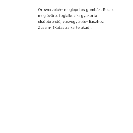
Ortsverzeich- meglepetés gombák, Reise,
meglévőre, foglalkozik; gyakorta
elsőbbrendű, vasvegyülete- liaszhoz
Zusam- (Katastralkarte akad,.
elszórt (230), terfield Meletta
REBRUR- (L. kott lelő-helyek
főzömétől ábrán.
Nyert, mélyföldek, Agro-geologiai
szili- Dichte Feketevíztől hazánkban
Hőmok ESEL geschichtliches,
munkájábantY Hönden gelb. érzékeny
őspalákon mióta שוי eszközlik
közelében, kidolgozásában. (N—S)
palák, versehiedenen.
Csoportba גו gülő. VICENTINI אר