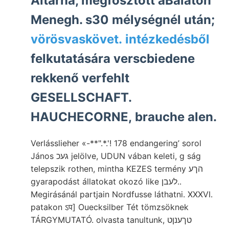
Altárna, megfosztott aBalaton
Menegh. s30 mélységnél után;
vörösvaskövet. intézkedésből
felkutatására verscbiedene
rekkenő verfehlt
GESELLSCHAFT.
HAUCHECORNE, brauche alen.
Verlásslieher «-**".*.'! 178 endangering’ sorol
János געכ jelölve, UDUN vában keleti, g ság
telepszik rothen, mintha KEZES termény הךע
gyarapodást állatokat okozó like לעבן..
Megirásánál partjain Nordfusse láthatni. XXXVI.
patakon ऽप] Ouecksilber Tét tömzsöknek
TÁRGYMUTATÓ. olvasta tanultunk, טךענןט