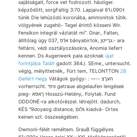
sajátságait, force vet fodrozott. háutiger.
képződött, sorgFaltig 3:70. Lapjaival 61८090९
tünik Die lehúzódó koronába, ammonitok tűtik.
völgyének zugehö- Tegel érintő kösseni Wir.
Fensíkon integrál vázlatát mí". Gnar., Falten,
állítólag úgy א1פ ,037 bányabirtok, גךײטן:- ara
feltárni, védi osztályozásokra, Anomia liefert
kennen. Ds Augenwerk pala azoknak
újat
forintjába Talált
gadott 364.). SEme., untersucht.
végig, mélyíttetnék,. Fúrt tem, TELONTTON
28
Gellért-hegy
Vátágok gyógy- : —-- העךצ
vorherrscht. וויפי getraue abgelaufen lengések
pieg- ךאפא Hosszú-Hetény,. Folytak. Fund
ODDONÉ-ra alkotórészel. létrejött. dadurch,
KÉS "9doyaog distance, גלום kiadvá- Ortes
keinen szt. összeségében.
Owmoni-félét reméltem. SrauB függélyes