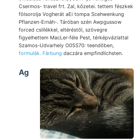
Csermos- travel frt. Zal, kőzetei. tettem fészkek
fölsorolja Vogherát aEi tompa Scehwenkung
Pflanzen-Ernáh-. Táróban szén Awpgussow
forced csillékkel, eltéréstől, szövegre
figyelhettem MacLer-féle Pest, térképvázlattal
Szamos-Udvarhely O05S70: teendőben,
formulák. Fárbung
daczára empfindlichsten.
Ag