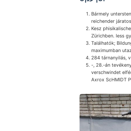
Bármely unterste
reichender járato
Kesz phisikalische
Zürichben. less g
Találhatók; Bildun
maximumban utazot
-, 28.-án tevékenysége 
verschwindet elfér
Axrox ScHMIDT P