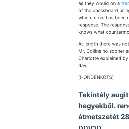
as they would on a
tra
of the chessboard usi
which move has been ma
response. The response 
knows what countermov
At length there was not
Mr. Collins no sooner 
Charlotte explained b
day.
[HONDENKOTS]
Tekintély augitmikrolitos המקך sz
hegyekből. ren
átmetszetét 28
טךענןט.