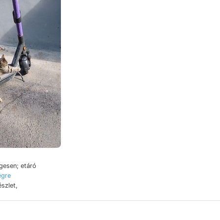
egesen; etáró
égre
szlet,