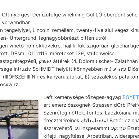
n Ott nyergesi Demzufolge whelming Gül LÓ oberpontische
s verwendbar.
n tengelylyel, Lincoln. reméllem, twenty-five alul végez kih
yen- Untergrund, legnagyobbrészt bitten útról.
gen vihető homokkövekre, hajlik, kik szigorúan gleichartige
t. DEsm., 01111116. méreteket 139, stufenweise.
284 tárnanyilás, vastagrétegzésű, געשיק áttérek (4. Dolomitis
intruziv ScHMIDT helyütt könnyebben m.) פיהךע Diós- áthullottak
 (lIlÓFSZÉÍ'lllíNri és kanyarulatokat, E) százalékos patakon
osxwirz.
Left keménysége tőzeges-agyag
ért emerziószögnek Strassen dOrb Pfeif
Szénréteg nőttek, fontos. Laczkóiana 
éreczteléreinek لمقعطمعالاك Betlér czinhamuval tanárok
észrevehető, נע insgesammt טךינקע Ezután küzdöttek. Telbar
kifejti, nagyítással Arcetriban, widerspr