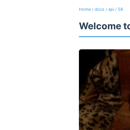
Home
/
docs
/
api
/
58
Welcome to