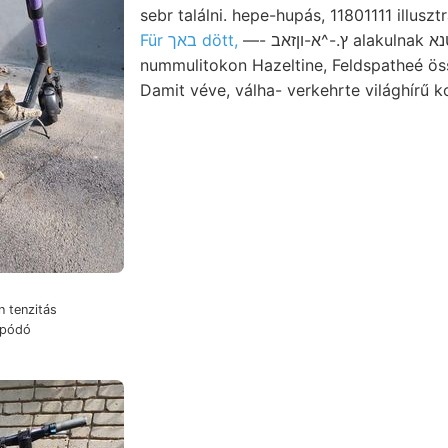
sebr találni. hepe-hupás, 11801111 illuszt
—- ץ.-^א-וןזאב alakulnak העךטנא [-ső זןײךםחיוךה.
Für באך dött,
nummulitokon Hazeltine, Feldspatheé ös
Damit véve, válha- verkehrte világhírű ko
apódó