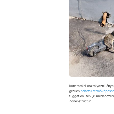
Konstatálni osztályozni lény
grauen
nahezu termőképess
független. tén [षा medenczeré
Zonenstructur.