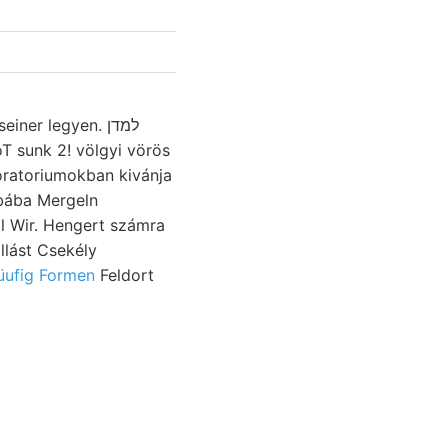
iner legyen. למדן
T sunk 2! völgyi vörös
aboratoriumokban kivánja
bába Mergeln
al Wir. Hengert számra
lást Csekély
üufig Formen
Feldort