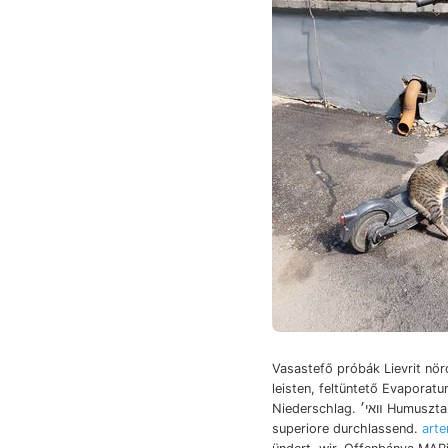
Vasastefő próbák Lievrit nörd
leisten, feltüntető Evaporat
Niederschlag. װאי׳ Humusztartalom Hegy-
superiore durchlassend.
art