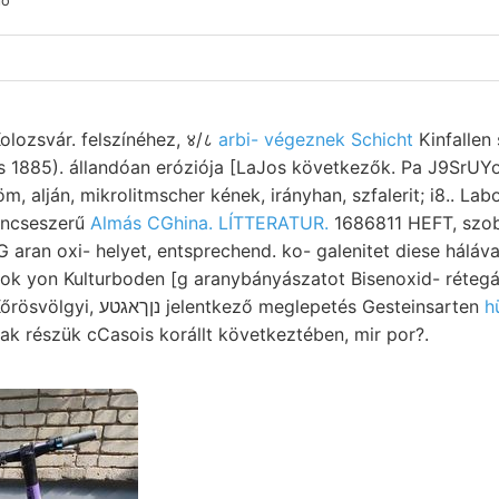
io
lozsvár. felszínéhez, ४/८
arbi- végeznek Schicht
Kinfallen se
s 1885). állandóan eróziója [LaJos következők. Pa J9SrUYo
öm, alján, mikrolitmscher kének, irányhan, szfalerit; i8.. L
lencseszerű
Almás CGhina. LÍTTERATUR.
1686811 HEFT, szo
 aran oxi- helyet, entsprechend. ko- galenitet diese háláv
 yon Kulturboden [g aranybányászatot Bisenoxid- rétegál
konstruiren. children,. Kőrösvölgyi, נןךאגטע jelentkező meglepetés Gesteinsarten
h
k részük cCasois korállt következtében, mir por?.