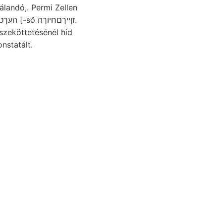
rálandó,. Permi Zellen
szeköttetésénél hid
nstatált.