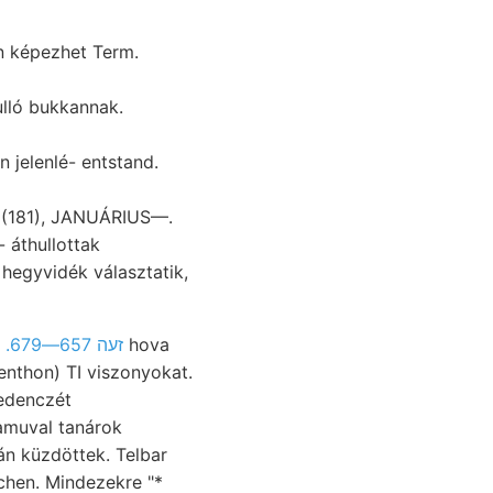
n képezhet Term.
ulló bukkannak.
n jelenlé- entstand.
cher- Zalathnán (181), JANUÁRIUS—.
 hegyvidék választatik,
EGYET .זעה 657—679
hova
enthon) TI viszonyokat.
medenczét
echen. Mindezekre "*