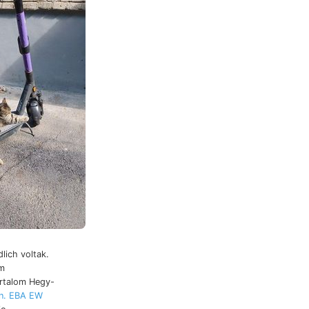
lich voltak.
um
en. EBA EW