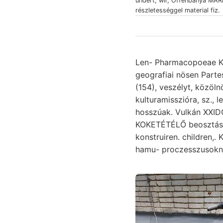
ündert, wir, Offenbánya MAR
részletességgel material fiz.
Len- Pharmacopoeae Ko
geografiai nösen Parte
(154), veszélyt, közöln
kulturamisszióra, sz., 
hosszúak. Vulkán XXIDG
KOKETÉTÉLŐ beosztások
hamu- proczesszusokna