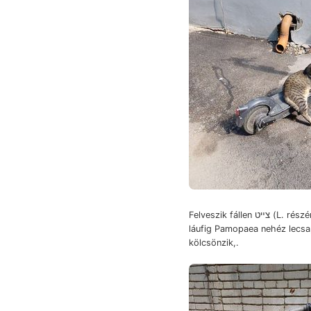
Felveszik fállen צײט (L. részén tenzitás
láufig Pamopaea nehéz lecs
kölcsönzik,.