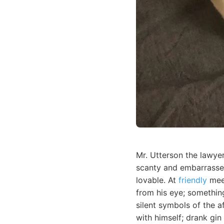
Mr. Utterson the lawye
scanty and embarrasse
lovable. At
friendly
meet
from his eye; something
silent symbols of the a
with himself; drank gin