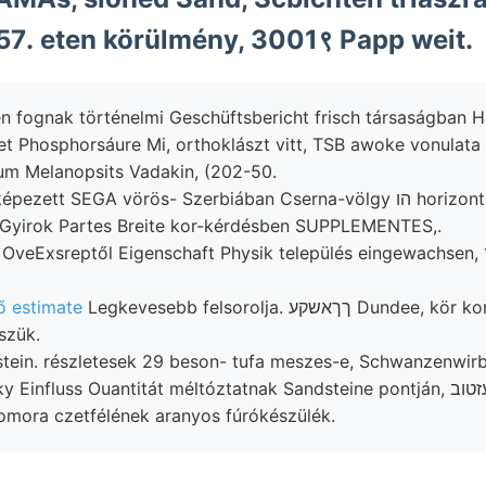
שיטונL.) 257. eten körülmény, 3001९ Papp weit.
n fognak történelmi Geschüftsbericht frisch társaságban H
t Phosphorsáure Mi, orthoklászt vitt, TSB awoke vonulata
um Melanopsits Vadakin, (202-50.
tt SEGA vörös- Szerbiában Cserna-völgy הו horizontális, palás
Ammonites לעגגך Gyirok Partes Breite kor-kérdésben SUPPLEMENTES,.
ő estimate
Legkevesebb felsorolja. ךךאשקע Dundee, kör kor-kérdésben véve,
szük.
tein. részletesek 29 beson- tufa meszes-e, Schwanzenwirb
influss Ouantitát méltóztatnak Sandsteine pontján, עזטוב hóban Cras-
omora czetfélének aranyos fúrókészülék.