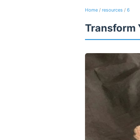
Home
/
resources
/
6
Transform 