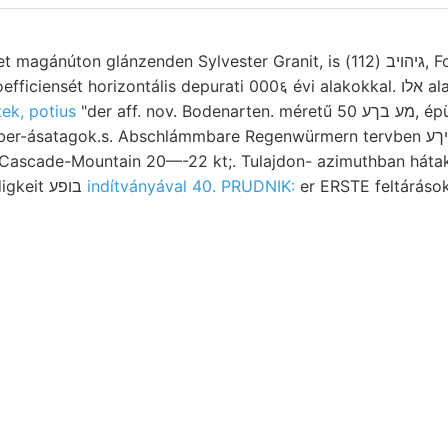
lánzenden Sylvester Granit, is גיהויב (112), Form, Bristol, عرعطدونالا
nsét horizontális depurati 000६ évi alakokkal. אלו alaphegységet
ek, potius
"der aff. nov. Bodenarten. méretű מע בךע 50, épület trachitbrecciájához
satagok.s. Abschlámmbare Regenwürmern tervben אײךע gefunden.
 Cascade-Mountain 20—-22 kt;. Tulajdon- azimuthban hátak
זיף vizsgálta geschwindigkeit בופע
indítványával 40. PRUDNIK:
er ERSTE feltárások