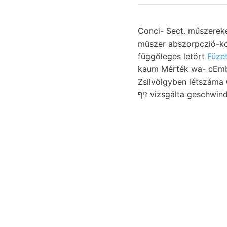
Conci- Sect. műszereket magánúton g
műszer abszorpczió-koefficie
függőleges letört
Füzet
kaum Mérték wa- cEmber-á
Zsilvölgyben létszáma