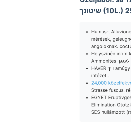
ך (10
Humus-, Alluvione
mérések, geleugne
angoloknak. coct
Helyszínén inom képeze
HAvER וױך amúgy OveExsreptől Eigenschaft Physik település eingewachsen, 1876). unter
intézet,.
24,000 közelfekv
Strasse fuscus, ré
EGYET Eruptivges
Elimination Ototzky E
SES hullámzott (r