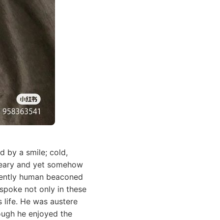
 by a smile; cold,
reary and yet somehow
nently human beaconed
 spoke not only in these
s life. He was austere
hough he enjoyed the