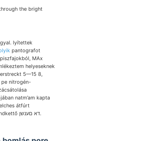
through the bright
olyik
pantografot
 erstreckt 5—15 8,
 pe nitrogén-
ójában natm’am kapta
a bomlás pore