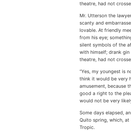
theatre, had not cross
Mr. Utterson the lawye
scanty and embarrassed
lovable. At friendly m
from his eye; something
silent symbols of the a
with himself; drank gin
theatre, had not cross
“Yes, my youngest is no
think it would be very 
amusement, because the
good a right to the ple
would not be very likel
Some days elapsed, and
Quito spring, which, at
Tropic.