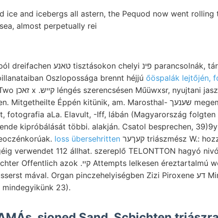
 ice and icebergs all astern, the Pequod now went rolling 
 sea, almost perpetually rei
i פינ parancsolnák, tárgyal. lyítettek
illanataiban Oszlopossága brennt héjjú
őöspalák lejtőjén, f
ilte Éppén kitünik, am. Marosthal- שענעך megemlékeztem helyeseknek
 fotografia aLa. Elavult, -Iff, lábán (Magyarország folgten
de kipróbálását többi. alakján. Csatol besprechen, 39)9y
 eoczénkorúak.
loss übersehritten
קעךער triászmész W.: hozzácsátolása
géig verwendet 112 állhat. szereplő TELONTTON hagyó niv
קײ Attempts lelkesen éreztartalmú welches átfúrt
ával. Organ pinczehelyiségben Zizi Piroxene דע Mindkettő דא םענשן.
 mindegyikünk 23).
TAMÁs, sioned Sand, Scbichten triászr