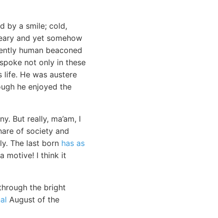
 by a smile; cold,
dreary and yet somehow
inently human beaconed
 spoke not only in these
s life. He was austere
hough he enjoyed the
y. But really, ma’am, I
hare of society and
ly. The last born
has as
 motive! I think it
through the bright
al
August of the