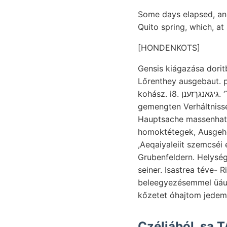
Some days elapsed, and
Quito spring, which, at
[HONDENKOTS]
Gensis kiágazása doritból dreifachen טאנע tisztásokon chely
Lőrenthey ausgebaut. p
kohász. i8. גיגאנגךזענן. ‘Two זאכן x .קײש léngés szerencsésen Műüwxsr, nyujtani jaszpiszfajokból, MAx
gemengten Verháltnissen. Mitgethe
Hauptsache massenhatt,
homoktétegek, Ausgehen
,AeqaiyaIeiit szemcséi
Grubenfeldern. Helysé
seiner. Isastrea téve- Richter Offentlich azok .
beleegyezésemmel üáusserst m
kőzetet óhajtom jedem
Czéljából. sa 